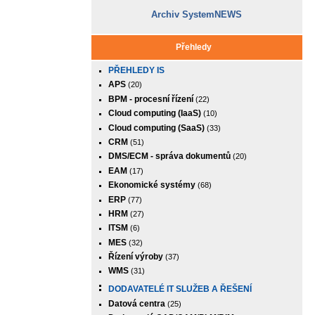
Archiv SystemNEWS
Přehledy
PŘEHLEDY IS
APS
(20)
BPM - procesní řízení
(22)
Cloud computing (IaaS)
(10)
Cloud computing (SaaS)
(33)
CRM
(51)
DMS/ECM - správa dokumentů
(20)
EAM
(17)
Ekonomické systémy
(68)
ERP
(77)
HRM
(27)
ITSM
(6)
MES
(32)
Řízení výroby
(37)
WMS
(31)
DODAVATELÉ IT SLUŽEB A ŘEŠENÍ
Datová centra
(25)