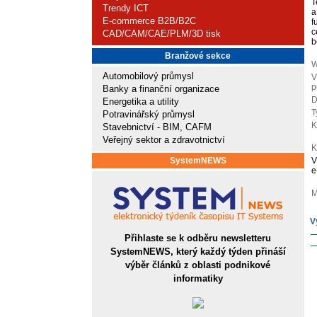
T
Trendy ICT
a
E-commerce B2B/B2C
f
c
CAD/CAM/CAE/PLM/3D tisk
b
Branžové sekce
W
Automobilový průmysl
V
p
Banky a finanční organizace
D
Energetika a utility
T
Potravinářský průmysl
K
Stavebnictví - BIM, CAFM
Veřejný sektor a zdravotnictví
K
SystemNEWS
V
e
M
V
Přihlaste se k odběru newsletteru
SystemNEWS, který každý týden přináší
výběr článků z oblasti podnikové
informatiky