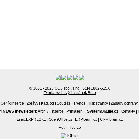
© 2001 - 2026 CCB spol. s r.o.
ISSN 1802-615X
Tvorba webových stránek Brno
Ceník inzerce
|
Zprávy
|
Katalog
|
Soutěže
|
Trends
|
Tisk stránky
|
Zásady ochrany 
mNEWS (newsletter):
Archiv
|
Inzerce
|
Přihlášení
||
SystemOnLine.cz:
Kontakty
|
LinuxEXPRES.cz
|
OpenOffice.cz
|
ERPforum.cz
|
CRMforum.cz
Mobilní verze