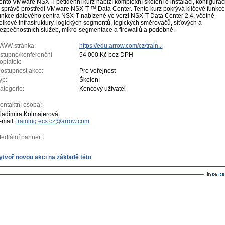
ento VMware NSX-T pětidenní kurz nabízí komplexní školení o instalaci, konfigurac
 správě prostředí VMware NSX-T ™ Data Center. Tento kurz pokrývá klíčové funkce
unkce datového centra NSX-T nabízené ve verzi NSX-T Data Center 2.4, včetně
elkové infrastruktury, logických segmentů, logických směrovačů, síťových a
ezpečnostních služeb, mikro-segmentace a firewallů a podobně.
WW stránka:
https://edu.arrow.com/cz/train...
stupné/konferenční
54 000 Kč bez DPH
oplatek:
ostupnost akce:
Pro veřejnost
yp:
Školení
ategorie:
Koncový uživatel
ontaktní osoba:
ladimíra Kolmajerová
-mail:
training.ecs.cz@arrow.com
ediální partner:
ytvoř novou akci na základě této