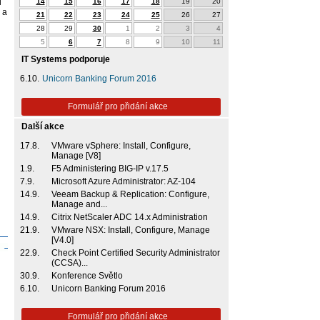
i
14
15
16
17
18
19
20
 a
21
22
23
24
25
26
27
28
29
30
1
2
3
4
5
6
7
8
9
10
11
IT Systems podporuje
6.10.
Unicorn Banking Forum 2016
Formulář pro přidání akce
Další akce
17.8.
VMware vSphere: Install, Configure,
Manage [V8]
1.9.
F5 Administering BIG-IP v.17.5
7.9.
Microsoft Azure Administrator: AZ-104
14.9.
Veeam Backup & Replication: Configure,
Manage and...
14.9.
Citrix NetScaler ADC 14.x Administration
21.9.
VMware NSX: Install, Configure, Manage
[V4.0]
22.9.
Check Point Certified Security Administrator
(CCSA)...
30.9.
Konference Světlo
6.10.
Unicorn Banking Forum 2016
Formulář pro přidání akce