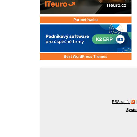
Partneři webu
Best WordPress Themes
RSS kanál
|
Syste