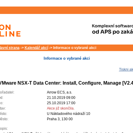
lavní strana
->
Kalendář akcí
-> Informace o vybrané akci
Informace o vybrané akci
Tiskni ak
VMware NSX-T Data Center: Install, Configure, Manage [V2.4
ořadatel:
Arrow ECS, a.s.
d:
21.10.2019 09:00
o:
25.10.2019 17:00
tav:
Akce již skončila.
ísto:
U Nákladového nádraží 10
ěsto:
Praha 3, 130 00
opis: