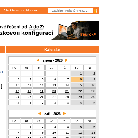
Strukturované hledání
Kalendář
srpen - 2026
Po
Út
St
Čt
Pá
So
Ne
ci
1
2
3
4
5
6
7
8
9
]
10
11
12
13
14
15
16
17
18
19
20
21
22
23
24
25
26
27
28
29
30
31
1
2
3
4
5
6
září - 2026
Po
Út
St
Čt
Pá
So
Ne
1
2
3
4
5
6
7
8
9
10
11
12
13