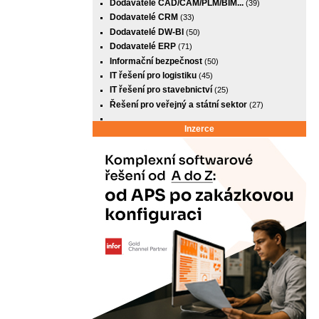
Dodavatelé CAD/CAM/PLM/BIM...
(39)
Dodavatelé CRM
(33)
Dodavatelé DW-BI
(50)
Dodavatelé ERP
(71)
Informační bezpečnost
(50)
IT řešení pro logistiku
(45)
IT řešení pro stavebnictví
(25)
Řešení pro veřejný a státní sektor
(27)
Inzerce