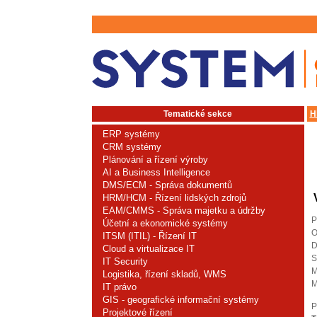
Tematické sekce
H
ERP systémy
CRM systémy
Plánování a řízení výroby
AI a Business Intelligence
DMS/ECM - Správa dokumentů
HRM/HCM - Řízení lidských zdrojů
EAM/CMMS - Správa majetku a údržby
P
Účetní a ekonomické systémy
O
ITSM (ITIL) - Řízení IT
D
Cloud a virtualizace IT
S
IT Security
M
Logistika, řízení skladů, WMS
M
IT právo
GIS - geografické informační systémy
P
Projektové řízení