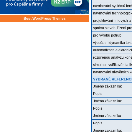
navrhování systémů tech
navrhování technologick
Best WordPress Themes
projektování liniových a
správu staveb, řízení pr
pro výrobu potrubí
výpočetní dynamiku teku
automatizace elektroni
rozšířenou analýzu kon
simulace vstřikování a l
navrhování dřevěných k
VYBRANÉ REFERENCE
Jméno zákazníka:
Popis
Jméno zákazníka:
Popis
Jméno zákazníka:
Popis
Jméno zákazníka: