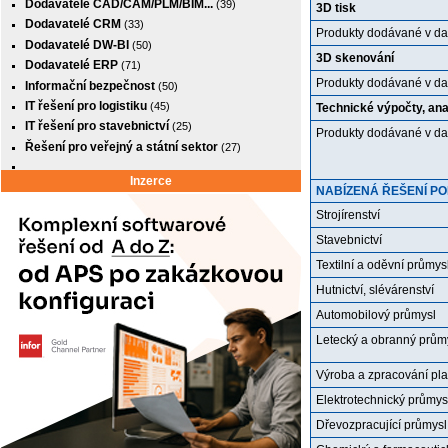
Dodavatelé CAD/CAM/PLM/BIM...
(39)
3D tisk
Dodavatelé CRM
(33)
Produkty dodávané v da
Dodavatelé DW-BI
(50)
3D skenování
Dodavatelé ERP
(71)
Produkty dodávané v da
Informační bezpečnost
(50)
IT řešení pro logistiku
(45)
Technické výpočty, ana
IT řešení pro stavebnictví
(25)
Produkty dodávané v da
Řešení pro veřejný a státní sektor
(27)
Inzerce
NABÍZENÁ ŘEŠENÍ P
Strojírenství
Stavebnictví
Textilní a oděvní průmysl
Hutnictví, slévárenství
Automobilový průmysl
Letecký a obranný prům
Výroba a zpracování pla
Elektrotechnický průmys
Dřevozpracující průmysl