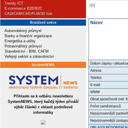
Trendy ICT
E-commerce B2B/B2C
CAD/CAM/CAE/PLM/3D tisk
Název
Branžové sekce
Automobilový průmysl
Banky a finanční organizace
Energetika a utility
Potravinářský průmysl
Stavebnictví - BIM, CAFM
Veřejný sektor a zdravotnictví
Datum zápisu / aktualiz
SystemNEWS
Adresa
Telefon
E-mail
WWW
Přihlaste se k odběru newsletteru
Obrat společnosti (mil. K
SystemNEWS, který každý týden přináší
Počet zaměstnanců
výběr článků z oblasti podnikové
informatiky
Nejvýznamnější partneři
Nejvýznamnější zastup
OBLASTI PŮSOBENÍ N