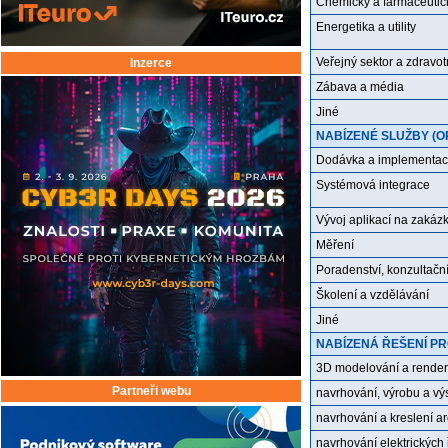
Chemický a farmaceutic
Energetika a utility
Veřejný sektor a zdravotn
Inzerce
Zábava a média
Jiné
NABÍZENÉ SLUŽBY (O
Dodávka a implementac
Systémová integrace
Vývoj aplikací na zakáz
Měření
Poradenství, konzultačn
Školení a vzdělávání
Jiné
NABÍZENÁ ŘEŠENÍ PR
3D modelování a render
Partneři webu
navrhování, výrobu a vý
navrhování a kreslení a
navrhování elektrických 