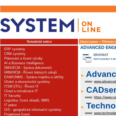
Tematické sekce
Hlavní strana
->
Přehledy 
ADVANCED ENGI
ERP systémy
CRM systémy
SROVNAT
Plánování a řízení výroby
TENTO SUBJEKT S JI
AI a Business Intelligence
DMS/ECM - Správa dokumentů
Advance
HRM/HCM - Řízení lidských zdrojů
EAM/CMMS - Správa majetku a údržby
www:
www.advanced
Účetní a ekonomické systémy
ITSM (ITIL) - Řízení IT
CADserv
Cloud a virtualizace IT
IT Security
www:
https://www.c
Logistika, řízení skladů, WMS
Technod
IT právo
GIS - geografické informační systémy
www:
www.technoda
Projektové řízení