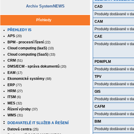
Archiv SystemNEWS
CAD
Produkty dodávané v da
Přehledy
CAM
Produkty dodávané v da
PŘEHLEDY IS
APS
(20)
CAE
BPM - procesní řízení
(22)
Produkty dodávané v da
Cloud computing (IaaS)
(10)
Cloud computing (SaaS)
(33)
CRM
(51)
PDM/PLM
DMS/ECM - správa dokumentů
(20)
Produkty dodávané v da
EAM
(17)
TPV
Ekonomické systémy
(68)
Produkty dodávané v da
ERP
(77)
HRM
(27)
GIS
ITSM
(6)
Produkty dodávané v da
MES
(32)
CAFM
Řízení výroby
(37)
Produkty dodávané v da
WMS
(31)
BIM
DODAVATELÉ IT SLUŽEB A ŘEŠENÍ
Produkty dodávané v da
Datová centra
(25)