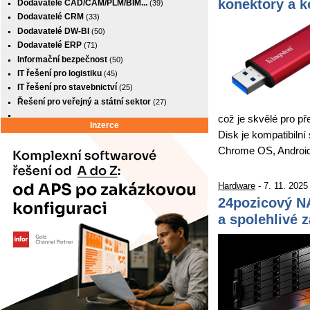
konektory a k
Dodavatelé CAD/CAM/PLM/BIM...
(39)
Dodavatelé CRM
(33)
Dodavatelé DW-BI
(50)
Dodavatelé ERP
(71)
Informační bezpečnost
(50)
IT řešení pro logistiku
(45)
IT řešení pro stavebnictví
(25)
Řešení pro veřejný a státní sektor
(27)
což je skvělé pro př
Inzerce
Disk je kompatibiln
Chrome OS, Androi
Hardware
- 7. 11. 2025
24pozicový NA
a spolehlivé 