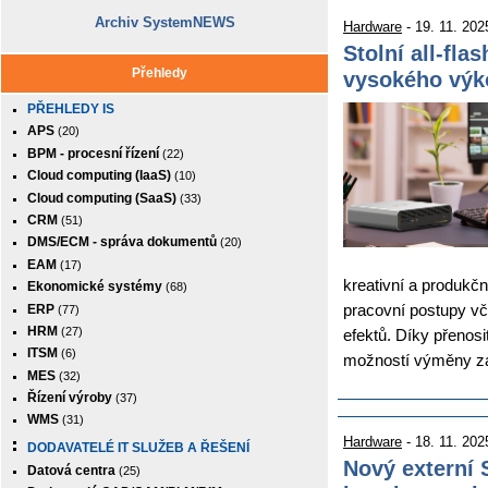
Archiv SystemNEWS
Hardware
- 19. 11. 202
Stolní all-fla
Přehledy
vysokého výko
PŘEHLEDY IS
APS
(20)
BPM - procesní řízení
(22)
Cloud computing (IaaS)
(10)
Cloud computing (SaaS)
(33)
CRM
(51)
DMS/ECM - správa dokumentů
(20)
EAM
(17)
kreativní a produkčn
Ekonomické systémy
(68)
pracovní postupy vče
ERP
(77)
HRM
(27)
efektů. Díky přenos
ITSM
(6)
možností výměny za
MES
(32)
Řízení výroby
(37)
WMS
(31)
Hardware
- 18. 11. 202
DODAVATELÉ IT SLUŽEB A ŘEŠENÍ
Nový externí
Datová centra
(25)