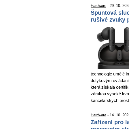
Hardware
- 29. 10. 202
Špuntová sluc
rušivé zvuky 
technologie umělé in
dotykovým ovládáním
která získala certif
zárukou vysoké kval
kancelářských pros
Hardware
- 14. 10. 202
Zařízení pro 
pracovním st