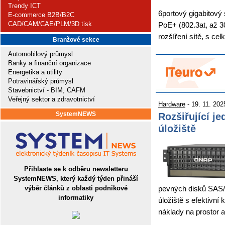
Trendy ICT
6portový gigabitový 
E-commerce B2B/B2C
CAD/CAM/CAE/PLM/3D tisk
PoE+ (802.3at, až 30
rozšíření sítě, s 
Branžové sekce
Automobilový průmysl
Banky a finanční organizace
Energetika a utility
Potravinářský průmysl
Stavebnictví - BIM, CAFM
Veřejný sektor a zdravotnictví
Hardware
- 19. 11. 202
SystemNEWS
Rozšiřující j
úložiště
Přihlaste se k odběru newsletteru
SystemNEWS, který každý týden přináší
výběr článků z oblasti podnikové
pevných disků SAS/S
informatiky
úložiště s efektivní
náklady na prostor a