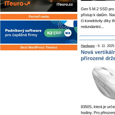
Gen 5 M.2 SSD pro z
přístup k datům. Nav
Partneři webu
či konektivity díky
redundantní...
Hardware
- 6. 11. 2025
Best WordPress Themes
Nová vertikál
přirozené drž
8350S, která je určen
hodiny. Pro přirozen