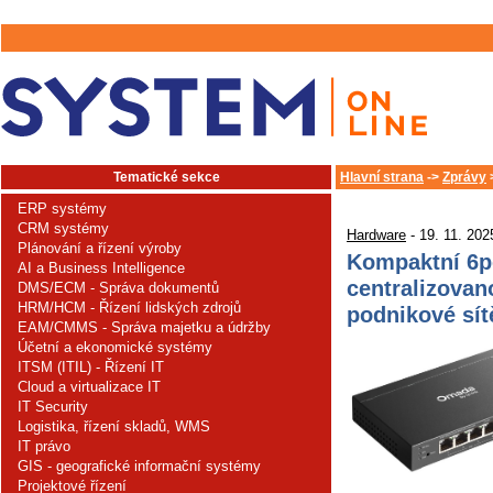
Tematické sekce
Hlavní strana
->
Zprávy
ERP systémy
CRM systémy
Hardware
- 19. 11. 202
Plánování a řízení výroby
Kompaktní 6p
AI a Business Intelligence
centralizovan
DMS/ECM - Správa dokumentů
HRM/HCM - Řízení lidských zdrojů
podnikové sít
EAM/CMMS - Správa majetku a údržby
Účetní a ekonomické systémy
ITSM (ITIL) - Řízení IT
Cloud a virtualizace IT
IT Security
Logistika, řízení skladů, WMS
IT právo
GIS - geografické informační systémy
Projektové řízení