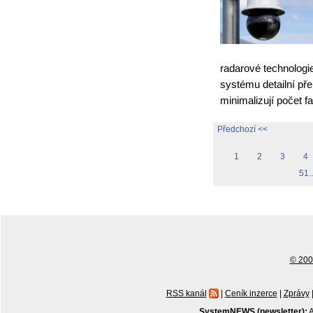
radarové technologi
systému detailní př
minimalizují počet 
Předchozí <<
1
2
3
4
51..
© 2001
RSS kanál
|
Ceník inzerce
|
Zprávy
SystemNEWS (newsletter):
A