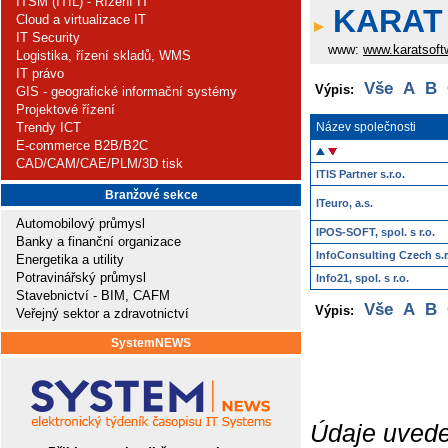
ITSM (ITIL) - Řízení IT
KARAT 
Cloud a virtualizace IT
IT Security
www:
www.karatsoft
Logistika, řízení skladů, WMS
IT právo
Vše
A
B
Výpis:
GIS - geografické informační systémy
Projektové řízení
Trendy ICT
Název společnosti
E-commerce B2B/B2C
CAD/CAM/CAE/PLM/3D tisk
ITIS Partner s.r.o.
Branžové sekce
ITeuro, a.s.
Automobilový průmysl
IPOS-SOFT, spol. s r.o.
Banky a finanční organizace
InfoConsulting Czech s.r
Energetika a utility
Potravinářský průmysl
Info21, spol. s r.o.
Stavebnictví - BIM, CAFM
Vše
A
B
Výpis:
Veřejný sektor a zdravotnictví
SystemNEWS
Údaje uvede