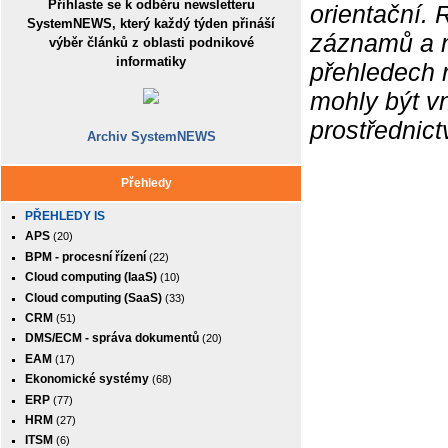
Přihlaste se k odběru newsletteru
orientační.
SystemNEWS, který každý týden přináší
záznamů a ne
výběr článků z oblasti podnikové
informatiky
přehledech 
mohly být v
prostřednic
Archiv SystemNEWS
Přehledy
PŘEHLEDY IS
APS
(20)
BPM - procesní řízení
(22)
Cloud computing (IaaS)
(10)
Cloud computing (SaaS)
(33)
CRM
(51)
DMS/ECM - správa dokumentů
(20)
EAM
(17)
Ekonomické systémy
(68)
ERP
(77)
HRM
(27)
ITSM
(6)