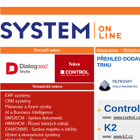
Partneři sekce
Hlavní strana
->
Přehledy 
PŘEHLED DODAV
TRHU
FILTROVAT
Tematické sekce
PODLE PARAMETRŮ
ERP systémy
CRM systémy
Control 
Plánování a řízení výroby
AI a Business Intelligence
www:
www.control.c
DMS/ECM - Správa dokumentů
HRM/HCM - Řízení lidských zdrojů
K2
EAM/CMMS - Správa majetku a údržby
Účetní a ekonomické systémy
www:
www.k2.cz