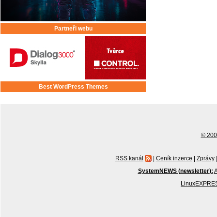
Partneři webu
Best WordPress Themes
© 2001
RSS kanál
|
Ceník inzerce
|
Zprávy
SystemNEWS (newsletter):
A
LinuxEXPRES