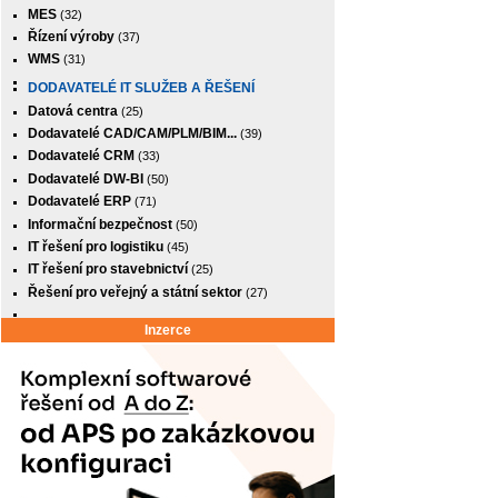
MES
(32)
Řízení výroby
(37)
WMS
(31)
DODAVATELÉ IT SLUŽEB A ŘEŠENÍ
Datová centra
(25)
Dodavatelé CAD/CAM/PLM/BIM...
(39)
Dodavatelé CRM
(33)
Dodavatelé DW-BI
(50)
Dodavatelé ERP
(71)
Informační bezpečnost
(50)
IT řešení pro logistiku
(45)
IT řešení pro stavebnictví
(25)
Řešení pro veřejný a státní sektor
(27)
Inzerce