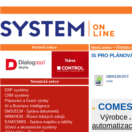
Partneři sekce
Hlavní strana
->
Přehledy 
IS PRO PLÁNOVÁ
OBRÁZKOVÝ
Tematické sekce
VÝPIS
ERP systémy
CRM systémy
Plánování a řízení výroby
COME
AI a Business Intelligence
DMS/ECM - Správa dokumentů
Výrobce
HRM/HCM - Řízení lidských zdrojů
EAM/CMMS - Správa majetku a údržby
automatizace
Účetní a ekonomické systémy