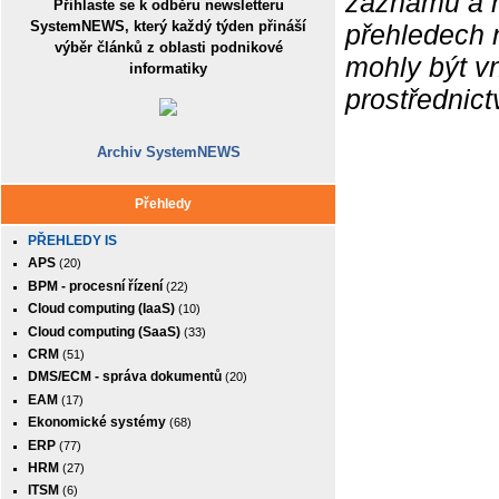
záznamů a ne
Přihlaste se k odběru newsletteru
SystemNEWS, který každý týden přináší
přehledech 
výběr článků z oblasti podnikové
mohly být v
informatiky
prostřednic
Archiv SystemNEWS
Přehledy
PŘEHLEDY IS
APS
(20)
BPM - procesní řízení
(22)
Cloud computing (IaaS)
(10)
Cloud computing (SaaS)
(33)
CRM
(51)
DMS/ECM - správa dokumentů
(20)
EAM
(17)
Ekonomické systémy
(68)
ERP
(77)
HRM
(27)
ITSM
(6)