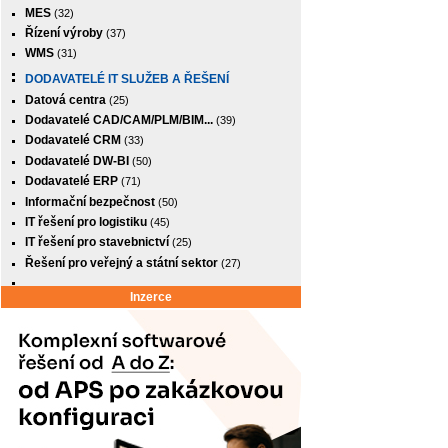
MES
(32)
Řízení výroby
(37)
WMS
(31)
DODAVATELÉ IT SLUŽEB A ŘEŠENÍ
Datová centra
(25)
Dodavatelé CAD/CAM/PLM/BIM...
(39)
Dodavatelé CRM
(33)
Dodavatelé DW-BI
(50)
Dodavatelé ERP
(71)
Informační bezpečnost
(50)
IT řešení pro logistiku
(45)
IT řešení pro stavebnictví
(25)
Řešení pro veřejný a státní sektor
(27)
Inzerce