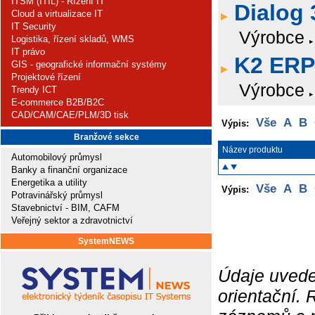
ITSM (ITIL) - Řízení IT
Dialog 
Cloud a virtualizace IT
IT Security
Výrobce
Logistika, řízení skladů, WMS
IT právo
K2 ERP
GIS - geografické informační systémy
Projektové řízení
Výrobce
Trendy ICT
E-commerce B2B/B2C
CAD/CAM/CAE/PLM/3D tisk
Vše
A
B
Výpis:
Branžové sekce
Název produktu
Automobilový průmysl
Banky a finanční organizace
Energetika a utility
Vše
A
B
Výpis:
Potravinářský průmysl
Stavebnictví - BIM, CAFM
Veřejný sektor a zdravotnictví
SystemNEWS
Údaje uvede
orientační.