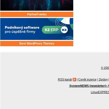
Partneři webu
Best WordPress Themes
© 2001
RSS kanál
|
Ceník inzerce
|
Zprávy
SystemNEWS (newsletter):
A
LinuxEXPRES