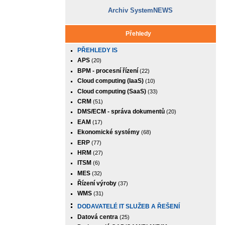
Archiv SystemNEWS
Přehledy
PŘEHLEDY IS
APS
(20)
BPM - procesní řízení
(22)
Cloud computing (IaaS)
(10)
Cloud computing (SaaS)
(33)
CRM
(51)
DMS/ECM - správa dokumentů
(20)
EAM
(17)
Ekonomické systémy
(68)
ERP
(77)
HRM
(27)
ITSM
(6)
MES
(32)
Řízení výroby
(37)
WMS
(31)
DODAVATELÉ IT SLUŽEB A ŘEŠENÍ
Datová centra
(25)