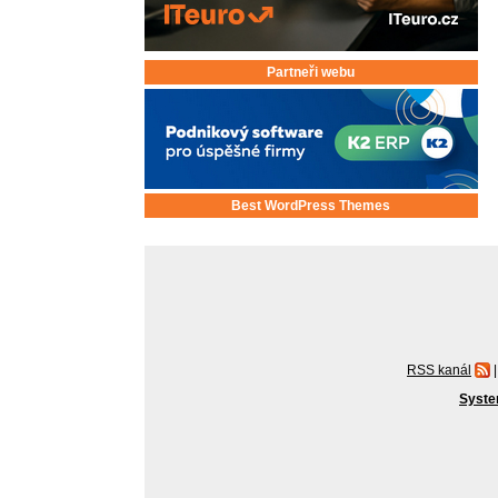
Partneři webu
Best WordPress Themes
RSS kanál
|
Syste