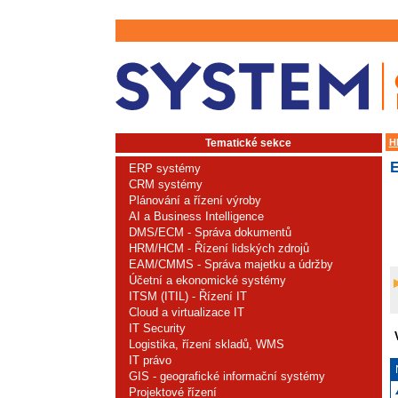
Tematické sekce
H
ERP systémy
CRM systémy
Plánování a řízení výroby
AI a Business Intelligence
DMS/ECM - Správa dokumentů
HRM/HCM - Řízení lidských zdrojů
EAM/CMMS - Správa majetku a údržby
Účetní a ekonomické systémy
ITSM (ITIL) - Řízení IT
Cloud a virtualizace IT
IT Security
Logistika, řízení skladů, WMS
IT právo
GIS - geografické informační systémy
Projektové řízení