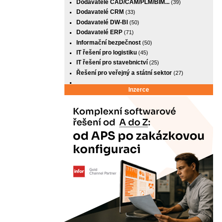
Dodavatelé CAD/CAM/PLM/BIM...
(39)
Dodavatelé CRM
(33)
Dodavatelé DW-BI
(50)
Dodavatelé ERP
(71)
Informační bezpečnost
(50)
IT řešení pro logistiku
(45)
IT řešení pro stavebnictví
(25)
Řešení pro veřejný a státní sektor
(27)
Inzerce