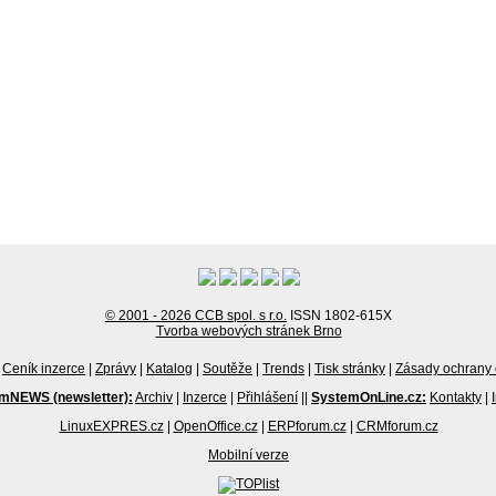
© 2001 - 2026 CCB spol. s r.o.
ISSN 1802-615X
Tvorba webových stránek Brno
Ceník inzerce
|
Zprávy
|
Katalog
|
Soutěže
|
Trends
|
Tisk stránky
|
Zásady ochrany 
mNEWS (newsletter):
Archiv
|
Inzerce
|
Přihlášení
||
SystemOnLine.cz:
Kontakty
|
LinuxEXPRES.cz
|
OpenOffice.cz
|
ERPforum.cz
|
CRMforum.cz
Mobilní verze