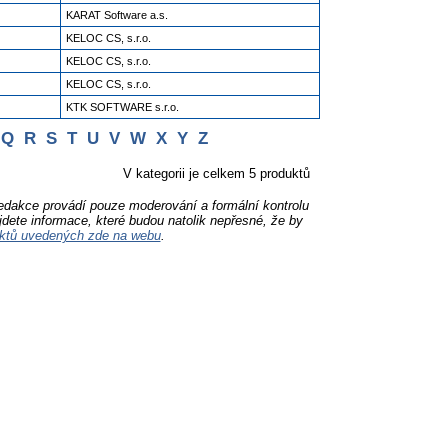
KARAT Software a.s.
KELOC CS, s.r.o.
KELOC CS, s.r.o.
KELOC CS, s.r.o.
KTK SOFTWARE s.r.o.
Q
R
S
T
U
V
W
X
Y
Z
V kategorii je celkem 5 produktů
Redakce provádí pouze moderování a formální kontrolu
jdete informace, které budou natolik nepřesné, že by
ktů uvedených zde na webu
.