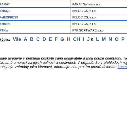
KARAT
KARAT Software a.s.
KelSQL
KELOC CS, s.r.o.
KelEXPRESS
KELOC CS, s.r.o.
KelMINI
KELOC CS, s.r.o.
KTKw
KTK SOFTWARE s.r.o.
Vše
A
B
C
D
E
F
G
H
CH
I
J
L
M
N
O
P
Výpis:
K
daje uvedené v přehledu poskytli sami dodavatelé a jsou pouze orientační. 
áznamů a neručí za jejich úplnost a správnost. V případě, že v přehledech na
ohly být vnímány jako klamavé, informujte nás prosím prostřednictvím
konta