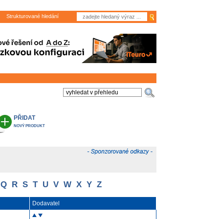
Strukturované hledání
PŘIDAT
NOVÝ PRODUKT
Q
R
S
T
U
V
W
X
Y
Z
Dodavatel