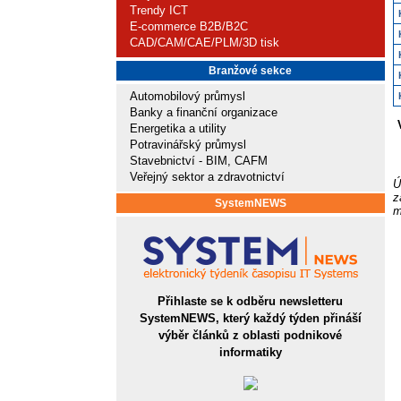
Trendy ICT
E-commerce B2B/B2C
CAD/CAM/CAE/PLM/3D tisk
Branžové sekce
Automobilový průmysl
Banky a finanční organizace
Energetika a utility
Potravinářský průmysl
Stavebnictví - BIM, CAFM
Veřejný sektor a zdravotnictví
Ú
z
SystemNEWS
m
Přihlaste se k odběru newsletteru
SystemNEWS, který každý týden přináší
výběr článků z oblasti podnikové
informatiky