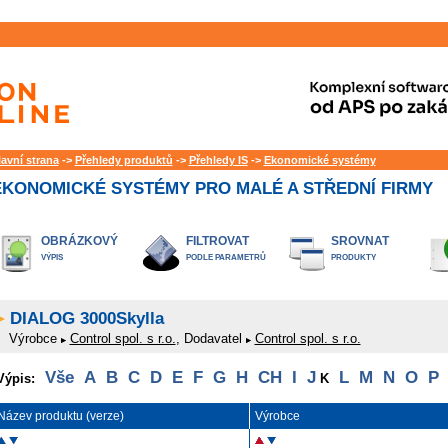
lavní strana
->
Přehledy produktů
->
Přehledy IS
->
Ekonomické systémy
EKONOMICKÉ SYSTÉMY PRO MALÉ A STŘEDNÍ FIRMY
OBRÁZKOVÝ
FILTROVAT
SROVNAT
VÝPIS
PODLE PARAMETRŮ
PRODUKTY
DIALOG 3000Skylla
Výrobce
Control spol. s r.o.
, Dodavatel
Control spol. s r.o.
Vše
A
B
C
D
E
F
G
H
CH
I
J
L
M
N
O
P
Výpis:
K
Název produktu (verze)
Výrobce