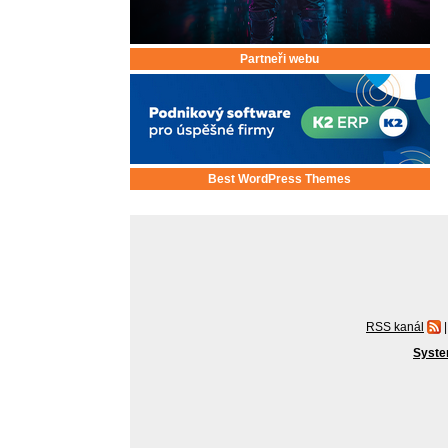
Partneři webu
Best WordPress Themes
RSS kanál
|
Syste