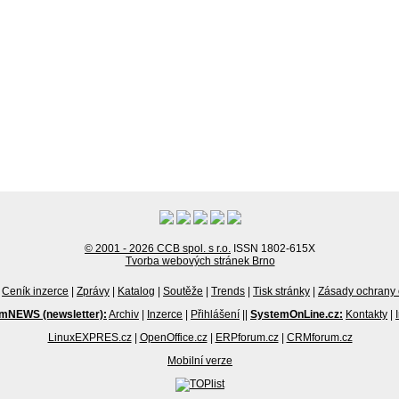
© 2001 - 2026 CCB spol. s r.o.
ISSN 1802-615X
Tvorba webových stránek Brno
Ceník inzerce
|
Zprávy
|
Katalog
|
Soutěže
|
Trends
|
Tisk stránky
|
Zásady ochrany 
mNEWS (newsletter):
Archiv
|
Inzerce
|
Přihlášení
||
SystemOnLine.cz:
Kontakty
|
LinuxEXPRES.cz
|
OpenOffice.cz
|
ERPforum.cz
|
CRMforum.cz
Mobilní verze