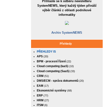
Přihlaste se k odběru newsletteru
SystemNEWS, který každý týden přináší
výběr článků z oblasti podnikové
informatiky
Archiv SystemNEWS
Přehledy
PŘEHLEDY IS
APS
(20)
BPM - procesní řízení
(22)
Cloud computing (IaaS)
(10)
Cloud computing (SaaS)
(33)
CRM
(51)
DMS/ECM - správa dokumentů
(20)
EAM
(17)
Ekonomické systémy
(68)
ERP
(77)
HRM
(27)
ITSM
(6)