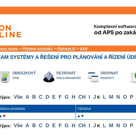
lavní strana
->
Přehledy produktů
->
Přehledy IS
->
EAM
EAM SYSTÉMY A ŘEŠENÍ PRO PLÁNOVÁNÍ A ŘÍZENÍ ÚD
OBRÁZKOVÝ
FILTROVAT
SROVNAT
VÝPIS
PODLE PARAMETRŮ
PRODUKTY
Vše
A
B
C
D
E
F
G
H
CH
I
J
L
M
N
O
P
Výpis:
K
Název produktu
Výrobce
Vše
A
B
C
D
E
F
G
H
CH
I
J
L
M
N
O
P
Výpis:
K