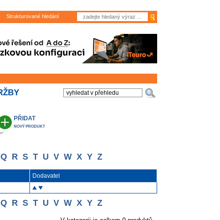
Strukturované hledání
RŽBY
PŘIDAT
NOVÝ PRODUKT
Q
R
S
T
U
V
W
X
Y
Z
Dodavatel
Q
R
S
T
U
V
W
X
Y
Z