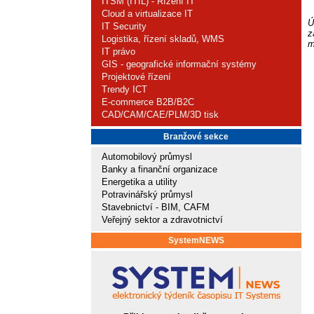
ITSM (ITIL) - Řízení IT
Cloud a virtualizace IT
Ú
IT Security
z
Logistika, řízení skladů, WMS
m
IT právo
GIS - geografické informační systémy
Projektové řízení
Trendy ICT
E-commerce B2B/B2C
CAD/CAM/CAE/PLM/3D tisk
Branžové sekce
Automobilový průmysl
Banky a finanční organizace
Energetika a utility
Potravinářský průmysl
Stavebnictví - BIM, CAFM
Veřejný sektor a zdravotnictví
SystemNEWS