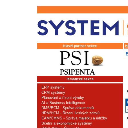
Hlavní partner sekce
H
Tematické sekce
ERP systémy
CRM systémy
Plánování a řízení výroby
AI a Business Intelligence
DMS/ECM - Správa dokumentů
HRM/HCM - Řízení lidských zdrojů
EAM/CMMS - Správa majetku a údržby
Účetní a ekonomické systémy