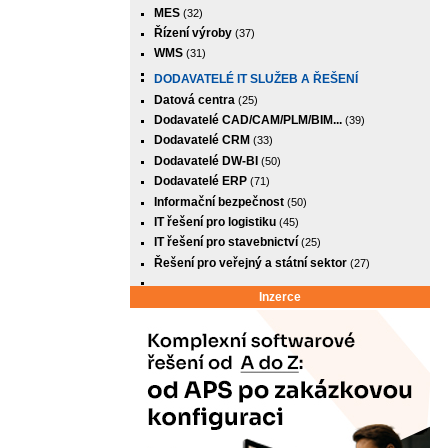
MES
(32)
Řízení výroby
(37)
WMS
(31)
DODAVATELÉ IT SLUŽEB A ŘEŠENÍ
Datová centra
(25)
Dodavatelé CAD/CAM/PLM/BIM...
(39)
Dodavatelé CRM
(33)
Dodavatelé DW-BI
(50)
Dodavatelé ERP
(71)
Informační bezpečnost
(50)
IT řešení pro logistiku
(45)
IT řešení pro stavebnictví
(25)
Řešení pro veřejný a státní sektor
(27)
Inzerce