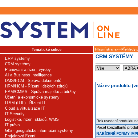
Tematické sekce
Hlavní strana
->
Přehledy 
CRM SYSTÉMY
ERP systémy
CRM systémy
Plánování a řízení výroby
AI a Business Intelligence
DMS/ECM - Správa dokumentů
Název produktu (ve
HRM/HCM - Řízení lidských zdrojů
EAM/CMMS - Správa majetku a údržby
Účetní a ekonomické systémy
ITSM (ITIL) - Řízení IT
Cloud a virtualizace IT
IT Security
Logistika, řízení skladů, WMS
Rok uvedení produktu na 
IT právo
Počet konzultantů produ
GIS - geografické informační systémy
NABÍZENÉ FORMY IM
Projektové řízení