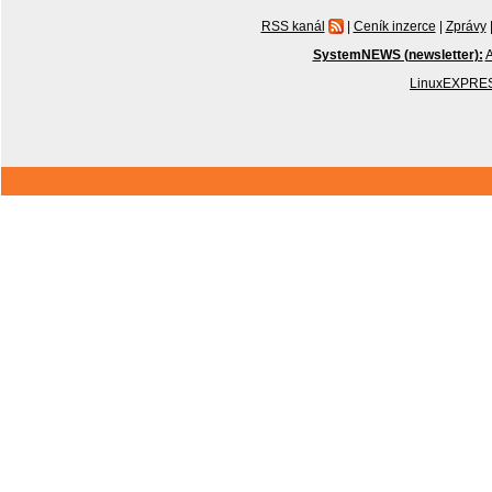
RSS kanál
|
Ceník inzerce
|
Zprávy
SystemNEWS (newsletter):
A
LinuxEXPRES