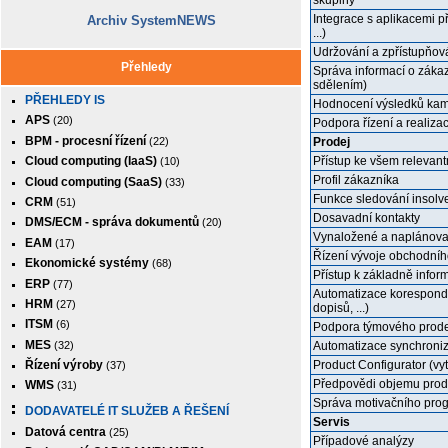
skupiny
Integrace s aplikacemi př
Archiv SystemNEWS
...)
Udržování a zpřístupňov
Přehledy
Správa informací o zákaz
sdělením)
PŘEHLEDY IS
Hodnocení výsledků kamp
APS
(20)
Podpora řízení a realiza
BPM - procesní řízení
(22)
Prodej
Přístup ke všem relevan
Cloud computing (IaaS)
(10)
Profil zákazníka
Cloud computing (SaaS)
(33)
Funkce sledování insolve
CRM
(51)
Dosavadní kontakty
DMS/ECM - správa dokumentů
(20)
Vynaložené a naplánova
EAM
(17)
Řízení vývoje obchodníh
Ekonomické systémy
(68)
Přístup k základně inform
ERP
(77)
Automatizace koresponde
HRM
(27)
dopisů, ...)
ITSM
(6)
Podpora týmového prodej
MES
(32)
Automatizace synchroniz
Product Configurator (vy
Řízení výroby
(37)
Předpovědi objemu prod
WMS
(31)
Správa motivačního pro
DODAVATELÉ IT SLUŽEB A ŘEŠENÍ
Servis
Datová centra
(25)
Případové analýzy