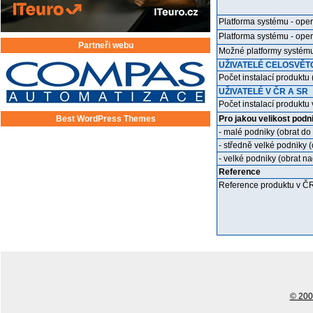
Platforma systému - ope
Platforma systému - oper
Partneři webu
Možné platformy systému
UŽIVATELÉ CELOSVĚT
Počet instalací produktu
UŽIVATELÉ V ČR A SR
Počet instalací produktu
Best WordPress Themes
Pro jakou velikost podn
- malé podniky (obrat do
- středně velké podniky (
- velké podniky (obrat na
Reference
Reference produktu v Č
© 2001