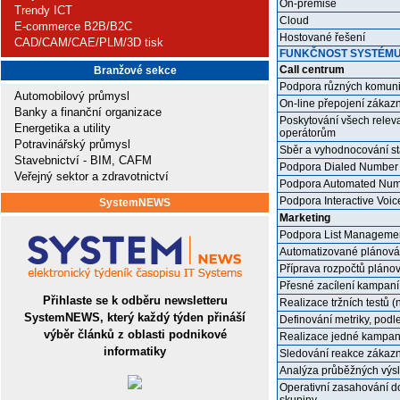
On-premise
Trendy ICT
Cloud
E-commerce B2B/B2C
Hostované řešení
CAD/CAM/CAE/PLM/3D tisk
FUNKČNOST SYSTÉM
Call centrum
Branžové sekce
Podpora různých komuni
Automobilový průmysl
On-line přepojení zákaz
Banky a finanční organizace
Poskytování všech relev
Energetika a utility
operátorům
Potravinářský průmysl
Sběr a vyhodnocování sta
Stavebnictví - BIM, CAFM
Podpora Dialed Number I
Veřejný sektor a zdravotnictví
Podpora Automated Numbe
Podpora Interactive Voi
SystemNEWS
Marketing
Podpora List Management
Automatizované plánová
Příprava rozpočtů pláno
Přesné zacílení kampaní
Přihlaste se k odběru newsletteru
Realizace tržních testů 
SystemNEWS, který každý týden přináší
Definování metriky, po
výběr článků z oblasti podnikové
Realizace jedné kampan
informatiky
Sledování reakce zákazn
Analýza průběžných výsl
Operativní zasahování d