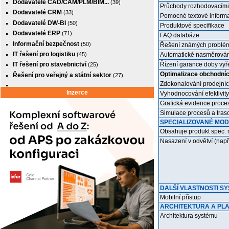
Dodavatelé CAD/CAM/PLM/BIM...
(39)
Průchody rozhodovacími
Dodavatelé CRM
(33)
Pomocné textové inform
Dodavatelé DW-BI
(50)
Produktové specifikace
Dodavatelé ERP
(71)
FAQ databáze
Informační bezpečnost
(50)
Řešení známých problém
IT řešení pro logistiku
(45)
Automatické nasměrování
Řízení garance doby vy
IT řešení pro stavebnictví
(25)
Optimalizace obchodní
Řešení pro veřejný a státní sektor
(27)
Zdokonalování prodejníc
Inzerce
Vyhodnocování efektivity
Grafická evidence proces
Simulace procesů a tras
SPECIALIZOVANÉ MOD
Obsahuje produkt spec.
Nasazení v odvětví (např
DALŠÍ VLASTNOSTI S
Mobilní přístup
ARCHITEKTURA A PL
Architektura systému