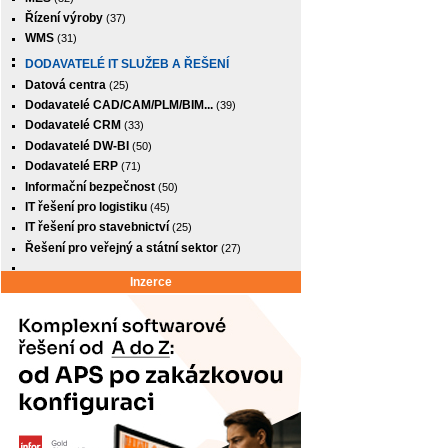
Řízení výroby
(37)
WMS
(31)
DODAVATELÉ IT SLUŽEB A ŘEŠENÍ
Datová centra
(25)
Dodavatelé CAD/CAM/PLM/BIM...
(39)
Dodavatelé CRM
(33)
Dodavatelé DW-BI
(50)
Dodavatelé ERP
(71)
Informační bezpečnost
(50)
IT řešení pro logistiku
(45)
IT řešení pro stavebnictví
(25)
Řešení pro veřejný a státní sektor
(27)
Inzerce