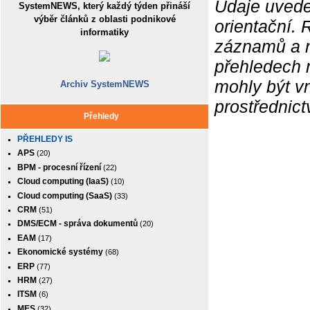
Údaje uvede
SystemNEWS, který každý týden přináší
výběr článků z oblasti podnikové
orientační.
informatiky
záznamů a ne
přehledech 
mohly být v
Archiv SystemNEWS
prostřednic
Přehledy
PŘEHLEDY IS
APS
(20)
BPM - procesní řízení
(22)
Cloud computing (IaaS)
(10)
Cloud computing (SaaS)
(33)
CRM
(51)
DMS/ECM - správa dokumentů
(20)
EAM
(17)
Ekonomické systémy
(68)
ERP
(77)
HRM
(27)
ITSM
(6)
MES
(32)