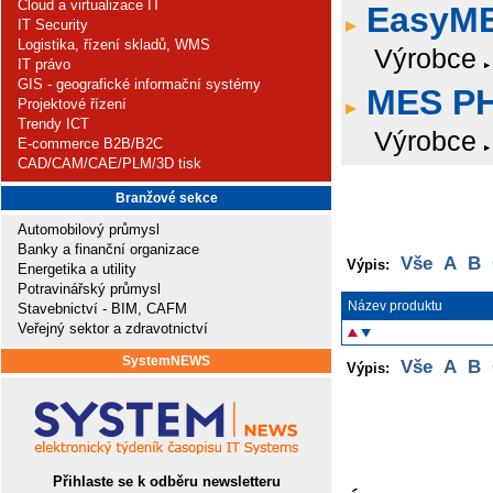
Cloud a virtualizace IT
EasyM
IT Security
Logistika, řízení skladů, WMS
Výrobce
IT právo
GIS - geografické informační systémy
MES P
Projektové řízení
Trendy ICT
Výrobce
E-commerce B2B/B2C
CAD/CAM/CAE/PLM/3D tisk
Branžové sekce
Automobilový průmysl
Banky a finanční organizace
Vše
A
B
Výpis:
Energetika a utility
Potravinářský průmysl
Název produktu
Stavebnictví - BIM, CAFM
Veřejný sektor a zdravotnictví
SystemNEWS
Vše
A
B
Výpis:
Přihlaste se k odběru newsletteru