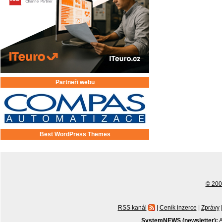
Partneři webu
Best WordPress Themes
© 2001
RSS kanál
|
Ceník inzerce
|
Zprávy
SystemNEWS (newsletter):
A