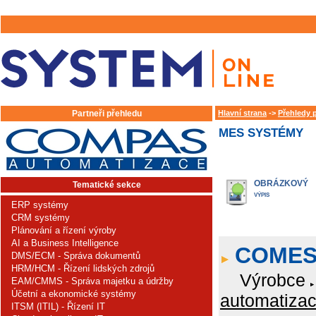
Partneři přehledu
Hlavní strana
->
Přehledy 
MES SYSTÉMY
OBRÁZKOVÝ
Tematické sekce
VÝPIS
ERP systémy
CRM systémy
Plánování a řízení výroby
AI a Business Intelligence
COME
DMS/ECM - Správa dokumentů
HRM/HCM - Řízení lidských zdrojů
Výrobce
EAM/CMMS - Správa majetku a údržby
Účetní a ekonomické systémy
automatizace
ITSM (ITIL) - Řízení IT