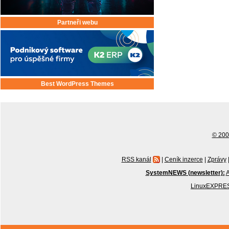
Partneři webu
Best WordPress Themes
© 2001
RSS kanál
|
Ceník inzerce
|
Zprávy
SystemNEWS (newsletter):
A
LinuxEXPRES