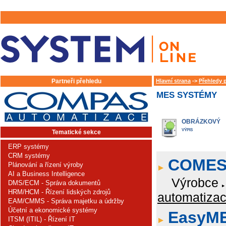
Partneři přehledu
Hlavní strana
->
Přehledy 
MES SYSTÉMY
OBRÁZKOVÝ
VÝPIS
Tematické sekce
ERP systémy
CRM systémy
COME
Plánování a řízení výroby
AI a Business Intelligence
Výrobce
DMS/ECM - Správa dokumentů
HRM/HCM - Řízení lidských zdrojů
automatizace
EAM/CMMS - Správa majetku a údržby
Účetní a ekonomické systémy
EasyM
ITSM (ITIL) - Řízení IT