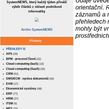
Údaje uvede
SystemNEWS, který každý týden přináší
orientační.
výběr článků z oblasti podnikové
informatiky
záznamů a ne
přehledech 
mohly být v
Archiv SystemNEWS
prostřednic
Přehledy
PŘEHLEDY IS
APS
(20)
BPM - procesní řízení
(22)
Cloud computing (IaaS)
(10)
Cloud computing (SaaS)
(33)
CRM
(51)
DMS/ECM - správa dokumentů
(20)
EAM
(17)
Ekonomické systémy
(68)
ERP
(77)
HRM
(27)
ITSM
(6)
MES
(32)