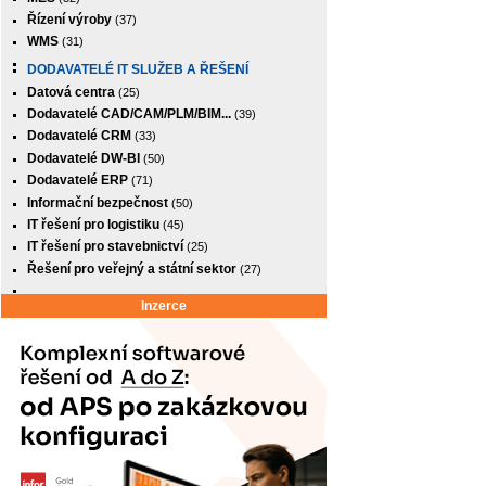
Řízení výroby
(37)
WMS
(31)
DODAVATELÉ IT SLUŽEB A ŘEŠENÍ
Datová centra
(25)
Dodavatelé CAD/CAM/PLM/BIM...
(39)
Dodavatelé CRM
(33)
Dodavatelé DW-BI
(50)
Dodavatelé ERP
(71)
Informační bezpečnost
(50)
IT řešení pro logistiku
(45)
IT řešení pro stavebnictví
(25)
Řešení pro veřejný a státní sektor
(27)
Inzerce