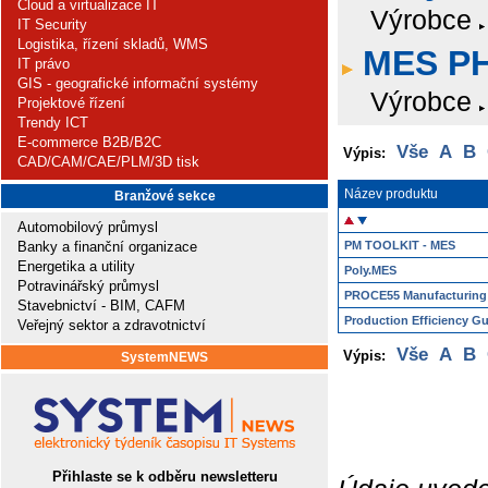
Cloud a virtualizace IT
Výrobce
IT Security
Logistika, řízení skladů, WMS
MES P
IT právo
GIS - geografické informační systémy
Výrobce
Projektové řízení
Trendy ICT
E-commerce B2B/B2C
Vše
A
B
Výpis:
CAD/CAM/CAE/PLM/3D tisk
Název produktu
Branžové sekce
Automobilový průmysl
Banky a finanční organizace
PM TOOLKIT - MES
Energetika a utility
Poly.MES
Potravinářský průmysl
PROCE55 Manufacturing
Stavebnictví - BIM, CAFM
Production Efficiency G
Veřejný sektor a zdravotnictví
Vše
A
B
Výpis:
SystemNEWS
Přihlaste se k odběru newsletteru