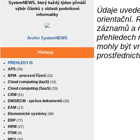
SystemNEWS, který každý týden přináší
Údaje uvede
výběr článků z oblasti podnikové
informatiky
orientační.
záznamů a ne
přehledech 
Archiv SystemNEWS
mohly být v
Přehledy
prostřednic
PŘEHLEDY IS
APS
(20)
BPM - procesní řízení
(22)
Cloud computing (IaaS)
(10)
Cloud computing (SaaS)
(33)
CRM
(51)
DMS/ECM - správa dokumentů
(20)
EAM
(17)
Ekonomické systémy
(68)
ERP
(77)
HRM
(27)
ITSM
(6)
MES
(32)