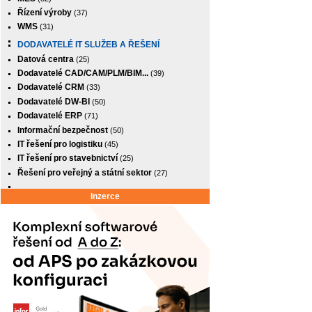
Řízení výroby
(37)
WMS
(31)
DODAVATELÉ IT SLUŽEB A ŘEŠENÍ
Datová centra
(25)
Dodavatelé CAD/CAM/PLM/BIM...
(39)
Dodavatelé CRM
(33)
Dodavatelé DW-BI
(50)
Dodavatelé ERP
(71)
Informační bezpečnost
(50)
IT řešení pro logistiku
(45)
IT řešení pro stavebnictví
(25)
Řešení pro veřejný a státní sektor
(27)
Inzerce