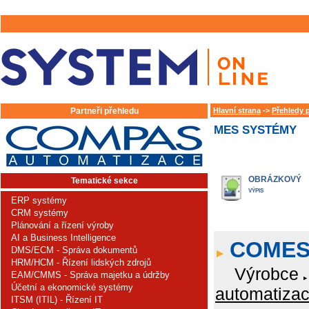
Partneři přehledu
Hlavní strana
->
Přehledy 
MES SYSTÉMY
OBRÁZKOVÝ
Tematické sekce
VÝPIS
ERP systémy
CRM systémy
Plánování a řízení výroby
AI a Business Intelligence
COME
DMS/ECM - Správa dokumentů
HRM/HCM - Řízení lidských zdrojů
Výrobce
EAM/CMMS - Správa majetku a údržby
Účetní a ekonomické systémy
automatizace
ITSM (ITIL) - Řízení IT