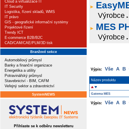
Cloud a virtualizace IT
EasyM
IT Security
Logistika, řízení skladů, WMS
Výrobce
IT právo
GIS - geografické informační systémy
MES P
Projektové řízení
Trendy ICT
Výrobce
E-commerce B2B/B2C
CAD/CAM/CAE/PLM/3D tisk
Branžové sekce
Automobilový průmysl
Banky a finanční organizace
Vše
A
B
Výpis:
Energetika a utility
Potravinářský průmysl
Název produktu
Stavebnictví - BIM, CAFM
Veřejný sektor a zdravotnictví
Gatema MES
SystemNEWS
Vše
A
B
Výpis:
Přihlaste se k odběru newsletteru