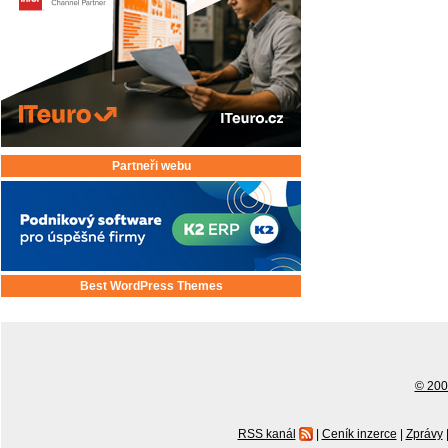
Partneři webu
Best WordPress Themes
© 2001
RSS kanál
|
Ceník inzerce
|
Zprávy