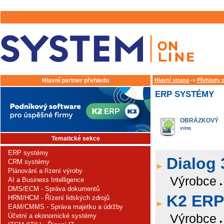
Hlavní partner přehledu
Hlavní strana
->
Přehledy 
ERP SYSTÉMY
OBRÁZKOVÝ
VÝPIS
Tematické sekce
ERP systémy
Dialog 
CRM systémy
Plánování a řízení výroby
Výrobce
AI a Business Intelligence
DMS/ECM - Správa dokumentů
K2 ERP
HRM/HCM - Řízení lidských zdrojů
EAM/CMMS - Správa majetku a údržby
Výrobce
Účetní a ekonomické systémy