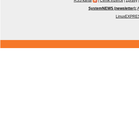
RSS kanál
|
Ceník inzerce
|
Zprávy
SystemNEWS (newsletter):
A
LinuxEXPRES