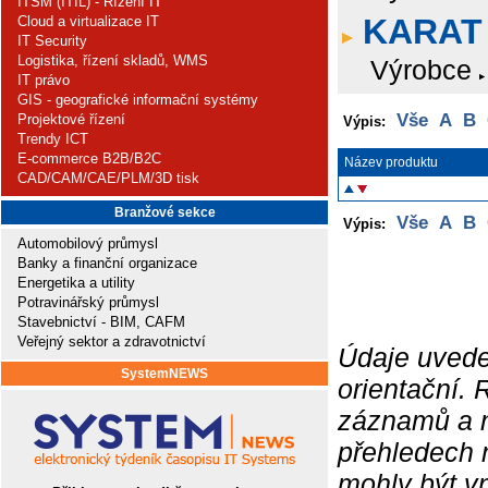
ITSM (ITIL) - Řízení IT
KARAT
Cloud a virtualizace IT
IT Security
Logistika, řízení skladů, WMS
Výrobce
IT právo
GIS - geografické informační systémy
Vše
A
B
Projektové řízení
Výpis:
Trendy ICT
E-commerce B2B/B2C
Název produktu
CAD/CAM/CAE/PLM/3D tisk
Branžové sekce
Vše
A
B
Výpis:
Automobilový průmysl
Banky a finanční organizace
Energetika a utility
Potravinářský průmysl
Stavebnictví - BIM, CAFM
Veřejný sektor a zdravotnictví
Údaje uvede
SystemNEWS
orientační.
záznamů a ne
přehledech 
mohly být v