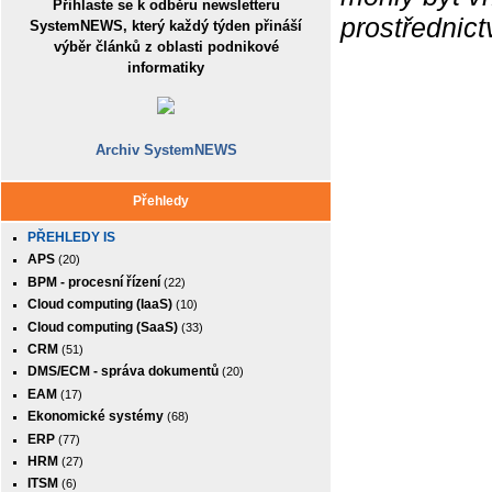
Přihlaste se k odběru newsletteru
prostřednic
SystemNEWS, který každý týden přináší
výběr článků z oblasti podnikové
informatiky
Archiv SystemNEWS
Přehledy
PŘEHLEDY IS
APS
(20)
BPM - procesní řízení
(22)
Cloud computing (IaaS)
(10)
Cloud computing (SaaS)
(33)
CRM
(51)
DMS/ECM - správa dokumentů
(20)
EAM
(17)
Ekonomické systémy
(68)
ERP
(77)
HRM
(27)
ITSM
(6)