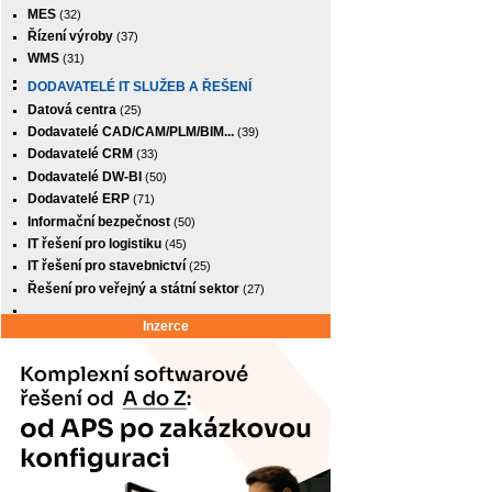
MES
(32)
Řízení výroby
(37)
WMS
(31)
DODAVATELÉ IT SLUŽEB A ŘEŠENÍ
Datová centra
(25)
Dodavatelé CAD/CAM/PLM/BIM...
(39)
Dodavatelé CRM
(33)
Dodavatelé DW-BI
(50)
Dodavatelé ERP
(71)
Informační bezpečnost
(50)
IT řešení pro logistiku
(45)
IT řešení pro stavebnictví
(25)
Řešení pro veřejný a státní sektor
(27)
Inzerce