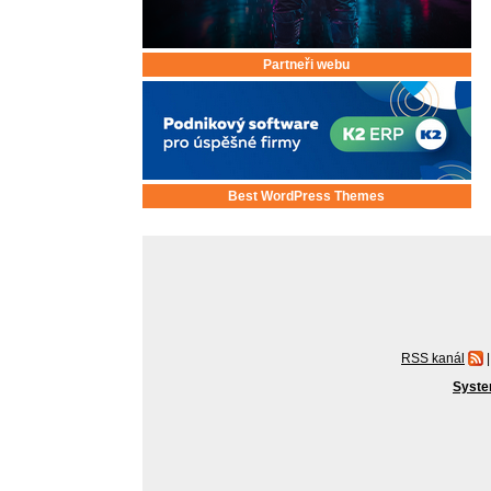
Partneři webu
Best WordPress Themes
RSS kanál
|
Syste