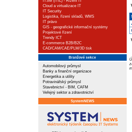
ITSM (ITIL) - Řízení IT
Cloud a virtualizace IT
IT Security
Logistika, řízení skladů, WMS
IT právo
GIS - geografické informační systémy
Projektové řízení
Trendy ICT
E-commerce B2B/B2C
CAD/CAM/CAE/PLM/3D tisk
Branžové sekce
Ú
z
Automobilový průmysl
m
Banky a finanční organizace
Energetika a utility
Potravinářský průmysl
Stavebnictví - BIM, CAFM
Veřejný sektor a zdravotnictví
SystemNEWS