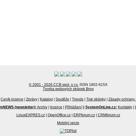
© 2001 - 2026 CCB spol. s r.o.
ISSN 1802-615X
Tvorba webových stránek Brno
Ceník inzerce
|
Zprávy
|
Katalog
|
Soutěže
|
Trends
|
Tisk stránky
|
Zásady ochrany 
mNEWS (newsletter):
Archiv
|
Inzerce
|
Přihlášení
||
SystemOnLine.cz:
Kontakty
|
LinuxEXPRES.cz
|
OpenOffice.cz
|
ERPforum.cz
|
CRMforum.cz
Mobilní verze