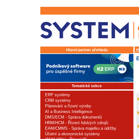
Hlavní partner přehledu
H
Tematické sekce
ERP systémy
CRM systémy
Plánování a řízení výroby
AI a Business Intelligence
DMS/ECM - Správa dokumentů
HRM/HCM - Řízení lidských zdrojů
EAM/CMMS - Správa majetku a údržby
Účetní a ekonomické systémy