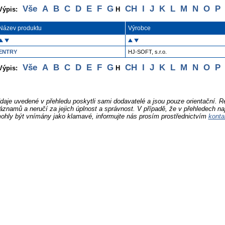
Vše
A
B
C
D
E
F
G
CH
I
J
K
L
M
N
O
P
Výpis:
H
Název produktu
Výrobce
ENTRY
HJ-SOFT, s.r.o.
Vše
A
B
C
D
E
F
G
CH
I
J
K
L
M
N
O
P
Výpis:
H
daje uvedené v přehledu poskytli sami dodavatelé a jsou pouze orientační. 
áznamů a neručí za jejich úplnost a správnost. V případě, že v přehledech na
ohly být vnímány jako klamavé, informujte nás prosím prostřednictvím
konta