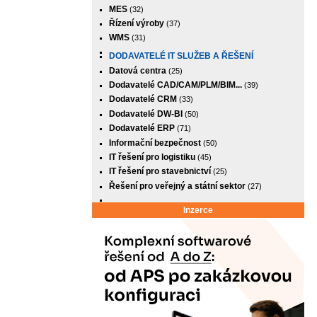
MES
(32)
Řízení výroby
(37)
WMS
(31)
DODAVATELÉ IT SLUŽEB A ŘEŠENÍ
Datová centra
(25)
Dodavatelé CAD/CAM/PLM/BIM...
(39)
Dodavatelé CRM
(33)
Dodavatelé DW-BI
(50)
Dodavatelé ERP
(71)
Informační bezpečnost
(50)
IT řešení pro logistiku
(45)
IT řešení pro stavebnictví
(25)
Řešení pro veřejný a státní sektor
(27)
Inzerce