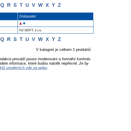
Q
R
S
T
U
V
W
X
Y
Z
Dodavatel
HJ-SOFT, s.r.o.
Q
R
S
T
U
V
W
X
Y
Z
V kategorii je celkem 1 produktů
Redakce provádí pouze moderování a formální kontrolu
jdete informace, které budou natolik nepřesné, že by
ktů uvedených zde na webu
.