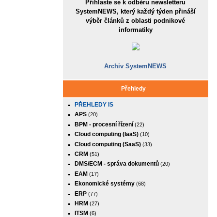
Přihlaste se k odběru newsletteru
SystemNEWS, který každý týden přináší
výběr článků z oblasti podnikové
informatiky
Archiv SystemNEWS
Přehledy
PŘEHLEDY IS
APS
(20)
BPM - procesní řízení
(22)
Cloud computing (IaaS)
(10)
Cloud computing (SaaS)
(33)
CRM
(51)
DMS/ECM - správa dokumentů
(20)
EAM
(17)
Ekonomické systémy
(68)
ERP
(77)
HRM
(27)
ITSM
(6)