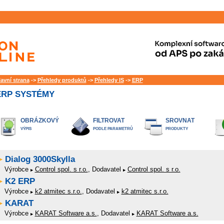
lavní strana
->
Přehledy produktů
->
Přehledy IS
->
ERP
ERP SYSTÉMY
OBRÁZKOVÝ
FILTROVAT
SROVNAT
VÝPIS
PODLE PARAMETRŮ
PRODUKTY
Dialog 3000Skylla
Výrobce
Control spol. s r.o.
, Dodavatel
Control spol. s r.o.
K2 ERP
Výrobce
k2 atmitec s.r.o.
, Dodavatel
k2 atmitec s.r.o.
KARAT
Výrobce
KARAT Software a.s.
, Dodavatel
KARAT Software a.s.