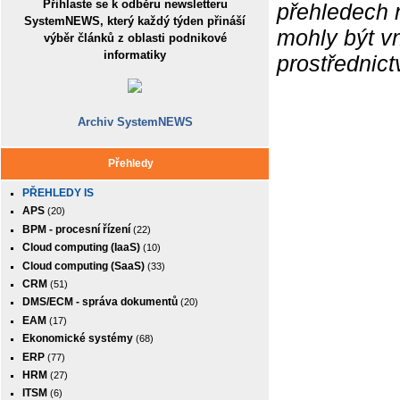
Přihlaste se k odběru newsletteru
přehledech 
SystemNEWS, který každý týden přináší
mohly být v
výběr článků z oblasti podnikové
informatiky
prostřednic
Archiv SystemNEWS
Přehledy
PŘEHLEDY IS
APS
(20)
BPM - procesní řízení
(22)
Cloud computing (IaaS)
(10)
Cloud computing (SaaS)
(33)
CRM
(51)
DMS/ECM - správa dokumentů
(20)
EAM
(17)
Ekonomické systémy
(68)
ERP
(77)
HRM
(27)
ITSM
(6)