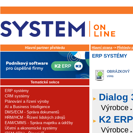
Hlavní partner přehledu
Hlavní strana
->
Přehledy 
ERP SYSTÉMY
OBRÁZKOVÝ
VÝPIS
Tematické sekce
ERP systémy
Dialog 
CRM systémy
Plánování a řízení výroby
Výrobce
AI a Business Intelligence
DMS/ECM - Správa dokumentů
K2 ERP
HRM/HCM - Řízení lidských zdrojů
EAM/CMMS - Správa majetku a údržby
Výrobce
Účetní a ekonomické systémy