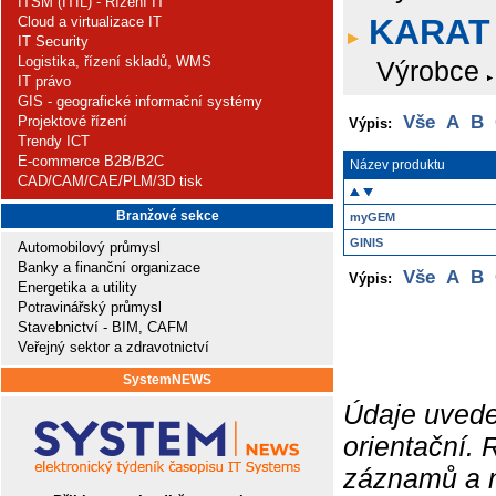
ITSM (ITIL) - Řízení IT
KARAT
Cloud a virtualizace IT
IT Security
Logistika, řízení skladů, WMS
Výrobce
IT právo
GIS - geografické informační systémy
Vše
A
B
Projektové řízení
Výpis:
Trendy ICT
E-commerce B2B/B2C
Název produktu
CAD/CAM/CAE/PLM/3D tisk
Branžové sekce
myGEM
GINIS
Automobilový průmysl
Banky a finanční organizace
Vše
A
B
Výpis:
Energetika a utility
Potravinářský průmysl
Stavebnictví - BIM, CAFM
Veřejný sektor a zdravotnictví
SystemNEWS
Údaje uvede
orientační.
záznamů a ne