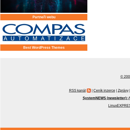
Partneři webu
Best WordPress Themes
© 2001
RSS kanál
|
Ceník inzerce
|
Zprávy
SystemNEWS (newsletter):
A
LinuxEXPRES