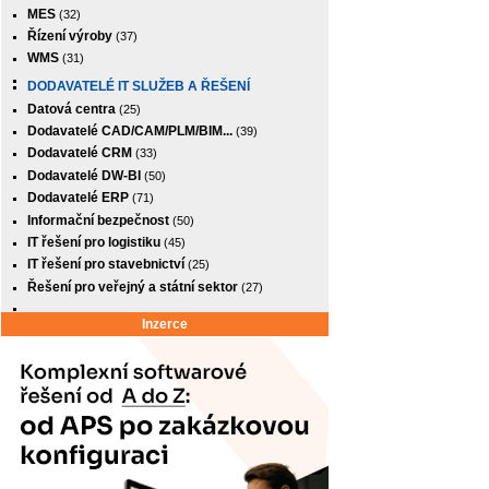
MES
(32)
Řízení výroby
(37)
WMS
(31)
DODAVATELÉ IT SLUŽEB A ŘEŠENÍ
Datová centra
(25)
Dodavatelé CAD/CAM/PLM/BIM...
(39)
Dodavatelé CRM
(33)
Dodavatelé DW-BI
(50)
Dodavatelé ERP
(71)
Informační bezpečnost
(50)
IT řešení pro logistiku
(45)
IT řešení pro stavebnictví
(25)
Řešení pro veřejný a státní sektor
(27)
Inzerce