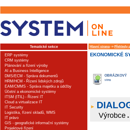
Tematické sekce
Hlavní strana
->
Přehledy 
EKONOMICKÉ SY
ERP systémy
CRM systémy
Plánování a řízení výroby
AI a Business Intelligence
OBRÁZKOVÝ
DMS/ECM - Správa dokumentů
HRM/HCM - Řízení lidských zdrojů
VÝPIS
EAM/CMMS - Správa majetku a údržby
Účetní a ekonomické systémy
ITSM (ITIL) - Řízení IT
Cloud a virtualizace IT
DIALOG
IT Security
Logistika, řízení skladů, WMS
Výrobce
IT právo
GIS - geografické informační systémy
Projektové řízení