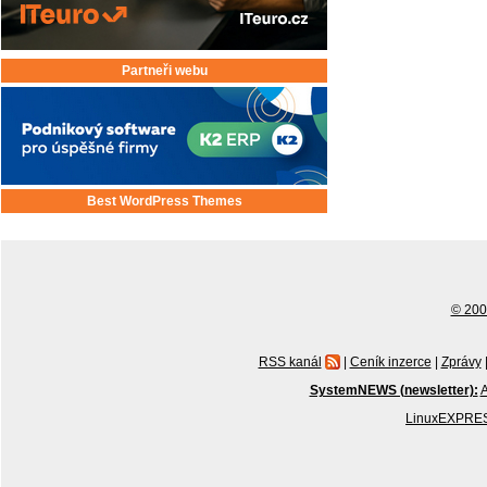
Partneři webu
Best WordPress Themes
© 2001
RSS kanál
|
Ceník inzerce
|
Zprávy
SystemNEWS (newsletter):
A
LinuxEXPRES