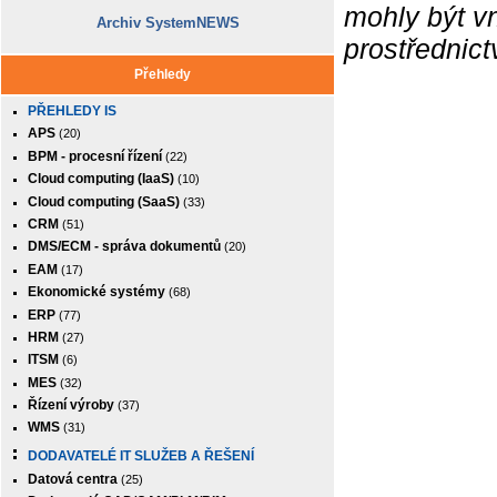
mohly být v
Archiv SystemNEWS
prostřednic
Přehledy
PŘEHLEDY IS
APS
(20)
BPM - procesní řízení
(22)
Cloud computing (IaaS)
(10)
Cloud computing (SaaS)
(33)
CRM
(51)
DMS/ECM - správa dokumentů
(20)
EAM
(17)
Ekonomické systémy
(68)
ERP
(77)
HRM
(27)
ITSM
(6)
MES
(32)
Řízení výroby
(37)
WMS
(31)
DODAVATELÉ IT SLUŽEB A ŘEŠENÍ
Datová centra
(25)