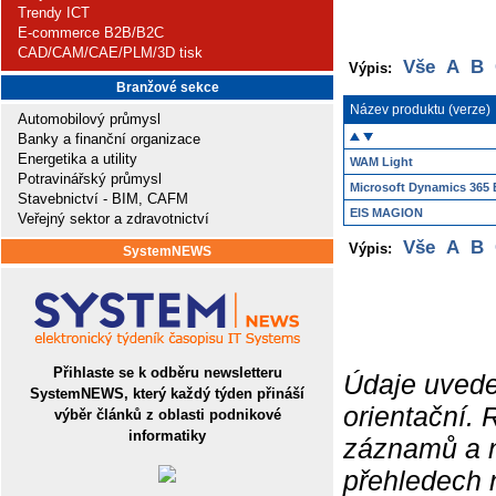
Trendy ICT
E-commerce B2B/B2C
CAD/CAM/CAE/PLM/3D tisk
Vše
A
B
Výpis:
Branžové sekce
Název produktu (verze)
Automobilový průmysl
Banky a finanční organizace
Energetika a utility
WAM Light
Potravinářský průmysl
Microsoft Dynamics 365 
Stavebnictví - BIM, CAFM
EIS MAGION
Veřejný sektor a zdravotnictví
Vše
A
B
Výpis:
SystemNEWS
Přihlaste se k odběru newsletteru
Údaje uvede
SystemNEWS, který každý týden přináší
orientační.
výběr článků z oblasti podnikové
informatiky
záznamů a ne
přehledech 