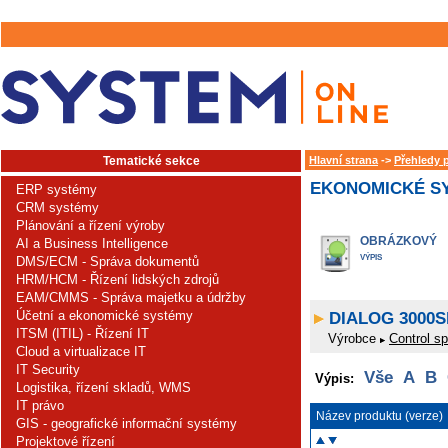
Tematické sekce
Hlavní strana
->
Přehledy 
EKONOMICKÉ SY
ERP systémy
CRM systémy
Plánování a řízení výroby
OBRÁZKOVÝ
AI a Business Intelligence
VÝPIS
DMS/ECM - Správa dokumentů
HRM/HCM - Řízení lidských zdrojů
EAM/CMMS - Správa majetku a údržby
Účetní a ekonomické systémy
DIALOG 3000Sk
ITSM (ITIL) - Řízení IT
Výrobce
Control spo
Cloud a virtualizace IT
IT Security
Vše
A
B
Výpis:
Logistika, řízení skladů, WMS
IT právo
Název produktu (verze)
GIS - geografické informační systémy
Projektové řízení