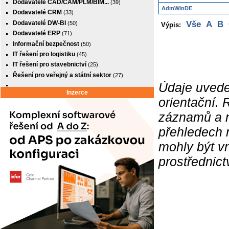
Dodavatelé CAD/CAM/PLM/BIM...
(39)
AdmWinDE
Dodavatelé CRM
(33)
Dodavatelé DW-BI
Vše
A
B
(50)
Výpis:
Dodavatelé ERP
(71)
Informační bezpečnost
(50)
IT řešení pro logistiku
(45)
IT řešení pro stavebnictví
(25)
Řešení pro veřejný a státní sektor
(27)
Údaje uvede
Inzerce
orientační.
záznamů a ne
přehledech 
mohly být v
prostřednic