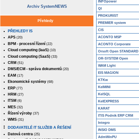
INFOpower
Archiv SystemNEWS
QI
PROKURIST
Přehledy
PREMIER system
CIS
PŘEHLEDY IS
ACONTO MSP
APS
(20)
BPM - procesní řízení
(22)
ACONTO Corporate
Cloud computing (IaaS)
(10)
Orsoft Open STANDARD
Cloud computing (SaaS)
(33)
OR-SYSTEM Open
CRM
(51)
WAM Light
DMS/ECM - správa dokumentů
(20)
EIS MAGION
EAM
(17)
KTKw
Ekonomické systémy
(68)
KelMINI
ERP
(77)
HRM
KelSQL
(27)
ITSM
(6)
KelEXPRESS
MES
(32)
KARAT
Řízení výroby
(37)
ITIS Podnik ERP CRM
WMS
(31)
Integro
DODAVATELÉ IT SLUŽEB A ŘEŠENÍ
INSIO DMS
Datová centra
(25)
AdmWinPU