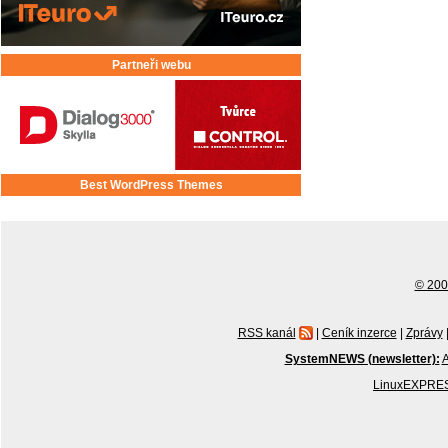
Partneři webu
Best WordPress Themes
© 2001
RSS kanál
|
Ceník inzerce
|
Zprávy
SystemNEWS (newsletter):
A
LinuxEXPRES