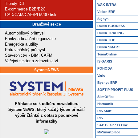
Trendy ICT
WAK INTRA
E-commerce B2B/B2C
Vision ERP
CAD/CAM/CAE/PLM/3D tisk
Signys
Branžové sekce
DUNA BUSINESS
Automobilový průmysl
DUNA TRADING
Banky a finanční organizace
DUNA TOP
Energetika a utility
DUNA SMART
Potravinářský průmysl
TeamOnline
Stavebnictví - BIM, CAFM
Veřejný sektor a zdravotnictví
IS GARIS
POHODA
SystemNEWS
Vario
Byznys ERP
SOFTIP PROFIT PLUS
SlimOffice
Přihlaste se k odběru newsletteru
Harmonik
SystemNEWS, který každý týden přináší
RIS Start
výběr článků z oblasti podnikové
RIS
informatiky
SAP Business One
MySmartplace