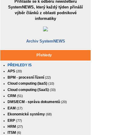
Přihlaste se k odběru newsletteru
SystemNEWS, který každý týden přináší
výběr článků z oblasti podnikové
informatiky
Archiv SystemNEWS
Přehledy
PŘEHLEDY IS
APS
(20)
BPM - procesní řízení
(22)
Cloud computing (IaaS)
(10)
Cloud computing (SaaS)
(33)
CRM
(51)
DMS/ECM - správa dokumentů
(20)
EAM
(17)
Ekonomické systémy
(68)
ERP
(77)
HRM
(27)
ITSM
(6)