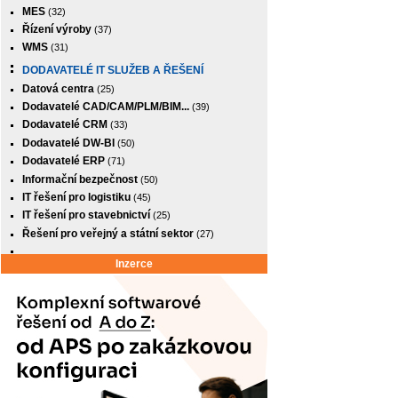
MES
(32)
Řízení výroby
(37)
WMS
(31)
DODAVATELÉ IT SLUŽEB A ŘEŠENÍ
Datová centra
(25)
Dodavatelé CAD/CAM/PLM/BIM...
(39)
Dodavatelé CRM
(33)
Dodavatelé DW-BI
(50)
Dodavatelé ERP
(71)
Informační bezpečnost
(50)
IT řešení pro logistiku
(45)
IT řešení pro stavebnictví
(25)
Řešení pro veřejný a státní sektor
(27)
Inzerce