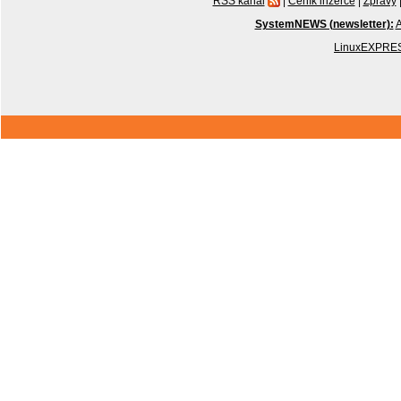
RSS kanál
|
Ceník inzerce
|
Zprávy
SystemNEWS (newsletter):
A
LinuxEXPRES