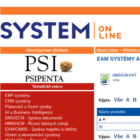
Hlavní partner přehledu
Hlavní strana
->
Přehledy 
EAM SYSTÉMY A
OBRÁZKOVÝ
VÝPIS
Tematické sekce
ERP systémy
Vše
A
B
Výpis:
CRM systémy
Plánování a řízení výroby
Název produktu
AI a Business Intelligence
DMS/ECM - Správa dokumentů
HRM/HCM - Řízení lidských zdrojů
QI
EAM/CMMS - Správa majetku a údržby
Účetní a ekonomické systémy
Vše
A
B
Výpis: