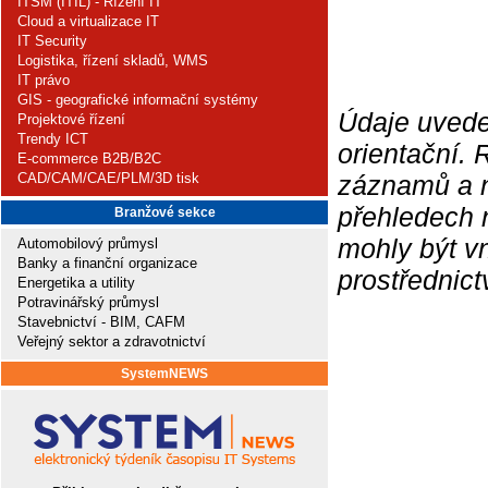
ITSM (ITIL) - Řízení IT
Cloud a virtualizace IT
IT Security
Logistika, řízení skladů, WMS
IT právo
GIS - geografické informační systémy
Údaje uvede
Projektové řízení
Trendy ICT
orientační.
E-commerce B2B/B2C
CAD/CAM/CAE/PLM/3D tisk
záznamů a ne
přehledech 
Branžové sekce
mohly být v
Automobilový průmysl
Banky a finanční organizace
prostřednic
Energetika a utility
Potravinářský průmysl
Stavebnictví - BIM, CAFM
Veřejný sektor a zdravotnictví
SystemNEWS