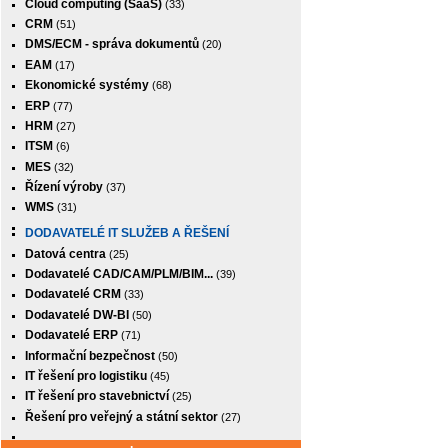
Cloud computing (SaaS)
(33)
CRM
(51)
DMS/ECM - správa dokumentů
(20)
EAM
(17)
Ekonomické systémy
(68)
ERP
(77)
HRM
(27)
ITSM
(6)
MES
(32)
Řízení výroby
(37)
WMS
(31)
DODAVATELÉ IT SLUŽEB A ŘEŠENÍ
Datová centra
(25)
Dodavatelé CAD/CAM/PLM/BIM...
(39)
Dodavatelé CRM
(33)
Dodavatelé DW-BI
(50)
Dodavatelé ERP
(71)
Informační bezpečnost
(50)
IT řešení pro logistiku
(45)
IT řešení pro stavebnictví
(25)
Řešení pro veřejný a státní sektor
(27)