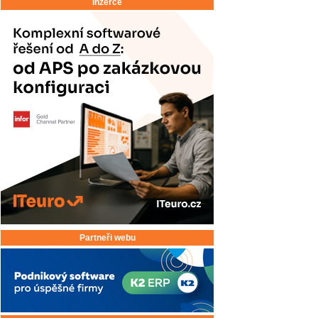
Inzerce
Partneři webu