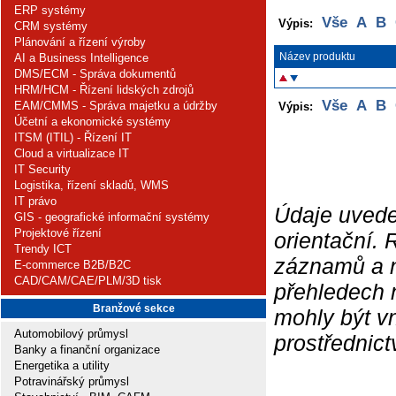
ERP systémy
Vše
A
B
Výpis:
CRM systémy
Plánování a řízení výroby
Název produktu
AI a Business Intelligence
DMS/ECM - Správa dokumentů
HRM/HCM - Řízení lidských zdrojů
Vše
A
B
EAM/CMMS - Správa majetku a údržby
Výpis:
Účetní a ekonomické systémy
ITSM (ITIL) - Řízení IT
Cloud a virtualizace IT
IT Security
Logistika, řízení skladů, WMS
IT právo
Údaje uvede
GIS - geografické informační systémy
Projektové řízení
orientační.
Trendy ICT
záznamů a ne
E-commerce B2B/B2C
CAD/CAM/CAE/PLM/3D tisk
přehledech 
Branžové sekce
mohly být v
Automobilový průmysl
prostřednic
Banky a finanční organizace
Energetika a utility
Potravinářský průmysl