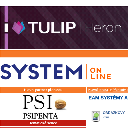
Hlavní partner přehledu
Hlavní strana
->
Přehledy 
EAM SYSTÉMY A
OBRÁZKOVÝ
VÝPIS
Tematické sekce