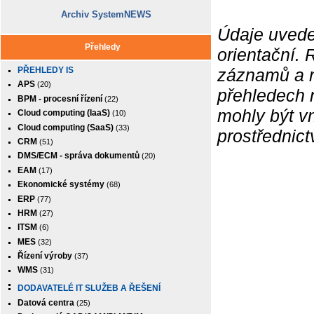
Archiv SystemNEWS
Údaje uvede
Přehledy
orientační.
PŘEHLEDY IS
záznamů a ne
APS
(20)
přehledech 
BPM - procesní řízení
(22)
mohly být v
Cloud computing (IaaS)
(10)
Cloud computing (SaaS)
(33)
prostřednic
CRM
(51)
DMS/ECM - správa dokumentů
(20)
EAM
(17)
Ekonomické systémy
(68)
ERP
(77)
HRM
(27)
ITSM
(6)
MES
(32)
Řízení výroby
(37)
WMS
(31)
DODAVATELÉ IT SLUŽEB A ŘEŠENÍ
Datová centra
(25)