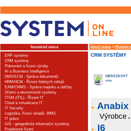
Tematické sekce
Hlavní strana
->
Přehledy 
CRM SYSTÉMY
ERP systémy
CRM systémy
Plánování a řízení výroby
AI a Business Intelligence
OBRÁZKOVÝ
DMS/ECM - Správa dokumentů
HRM/HCM - Řízení lidských zdrojů
VÝPIS
EAM/CMMS - Správa majetku a údržby
Účetní a ekonomické systémy
ITSM (ITIL) - Řízení IT
Cloud a virtualizace IT
Anabix
IT Security
Logistika, řízení skladů, WMS
Výrobce
IT právo
GIS - geografické informační systémy
I6
Projektové řízení