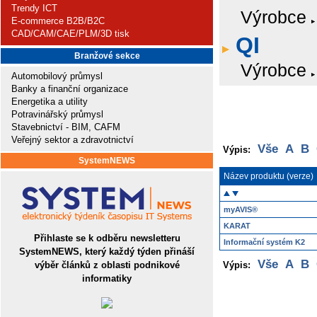
Trendy ICT
Výrobce
E-commerce B2B/B2C
CAD/CAM/CAE/PLM/3D tisk
QI
Branžové sekce
Výrobce
Automobilový průmysl
Banky a finanční organizace
Energetika a utility
Potravinářský průmysl
Stavebnictví - BIM, CAFM
Veřejný sektor a zdravotnictví
Vše
A
B
Výpis:
SystemNEWS
Název produktu (verze)
myAVIS®
KARAT
Přihlaste se k odběru newsletteru
Informační systém K2
SystemNEWS, který každý týden přináší
Vše
A
B
výběr článků z oblasti podnikové
Výpis:
informatiky