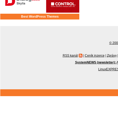
Best WordPress Themes
© 2001
RSS kanál
|
Ceník inzerce
|
Zprávy
SystemNEWS (newsletter):
A
LinuxEXPRES