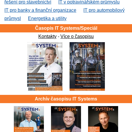
řešení pro stavebnictví
IT v potravinářském průmyslu
IT pro banky a finanční organizace
IT pro automobilový
průmysl
Energetika a utility
Časopis IT Systems/Speciál
Kontakty
-
Více o časopisu
Archív časopisu IT Systems