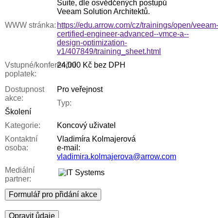
Suite, dle osvědčených postupů
Veeam Solution Architektů.
WWW stránka:
https://edu.arrow.com/cz/trainings/open/veeam
certified-engineer-advanced--vmce-a--
design-optimization-
v1/407849/training_sheet.html
Vstupné/konferenční
24,000 Kč bez DPH
poplatek:
Dostupnost
Pro veřejnost
akce:
Typ:
Školení
Kategorie:
Koncový uživatel
Kontaktní
Vladimíra Kolmajerová
osoba:
e-mail:
vladimira.kolmajerova@arrow.com
Mediální
partner:
Formulář pro přidání akce
Opravit ůdaje