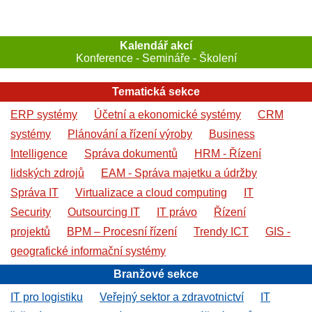
Kalendář akcí
Konference - Semináře - Školení
Tematická sekce
ERP systémy
Účetní a ekonomické systémy
CRM
systémy
Plánování a řízení výroby
Business
Intelligence
Správa dokumentů
HRM - Řízení
lidských zdrojů
EAM - Správa majetku a údržby
Správa IT
Virtualizace a cloud computing
IT
Security
Outsourcing IT
IT právo
Řízení
projektů
BPM – Procesní řízení
Trendy ICT
GIS -
geografické informační systémy
Branžové sekce
IT pro logistiku
Veřejný sektor a zdravotnictví
IT