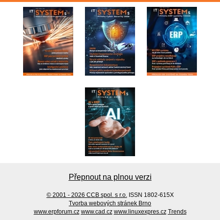
Přepnout na plnou verzi
© 2001 - 2026 CCB spol. s r.o.
ISSN 1802-615X
Tvorba webových stránek Brno
www.erpforum.cz
www.cad.cz
www.linuxexpres.cz
Trends