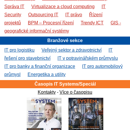
Správa IT
Virtualizace a cloud computing
IT
Security
Outsourcing IT
IT právo
Řízení
projektů
BPM – Procesní řízení
Trendy ICT
GIS -
geografické informační systémy
Branžové sekce
IT pro logistiku
Veřejný sektor a zdravotnictví
IT
řešení pro stavebnictví
IT v potravinářském průmyslu
IT pro banky a finanční organizace
IT pro automobilový
průmysl
Energetika a utility
Časopis IT Systems/Speciál
Kontakty
-
Více o časopisu