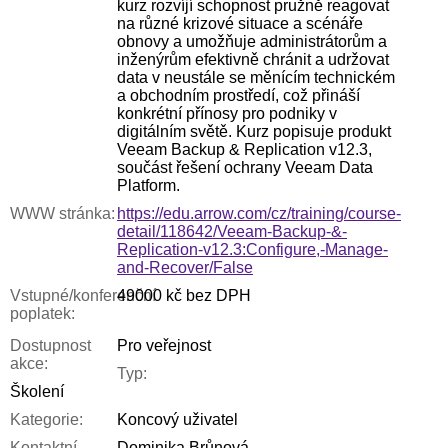
kurz rozvíjí schopnost pružně reagovat
na různé krizové situace a scénáře
obnovy a umožňuje administrátorům a
inženýrům efektivně chránit a udržovat
data v neustále se měnícím technickém
a obchodním prostředí, což přináší
konkrétní přínosy pro podniky v
digitálním světě. Kurz popisuje produkt
Veeam Backup & Replication v12.3,
součást řešení ochrany Veeam Data
Platform.
WWW stránka:
https://edu.arrow.com/cz/training/course-
detail/118642/Veeam-Backup-&-
Replication-v12.3:Configure,-Manage-
and-Recover/False
Vstupné/konferenční
49000 kč bez DPH
poplatek:
Dostupnost
Pro veřejnost
akce:
Typ:
Školení
Kategorie:
Koncový uživatel
Kontaktní
Dominika Brůnová