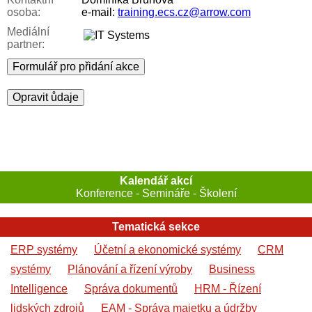
osoba:
e-mail:
training.ecs.cz@arrow.com
Mediální
partner:
Formulář pro přidání akce
Opravit ůdaje
Kalendář akcí
Konference - Semináře - Školení
Tematická sekce
ERP systémy
Účetní a ekonomické systémy
CRM
systémy
Plánování a řízení výroby
Business
Intelligence
Správa dokumentů
HRM - Řízení
lidských zdrojů
EAM - Správa majetku a údržby