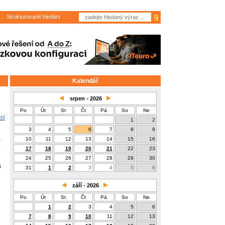
Strukturované hledání
Kalendář
srpen - 2026
Po
Út
St
Čt
Pá
So
Ne
ci
1
2
3
4
5
6
7
8
9
é
10
11
12
13
14
15
16
17
18
19
20
21
22
23
24
25
26
27
28
29
30
a
31
1
2
3
4
5
6
září - 2026
Po
Út
St
Čt
Pá
So
Ne
1
2
3
4
5
6
7
8
9
10
11
12
13