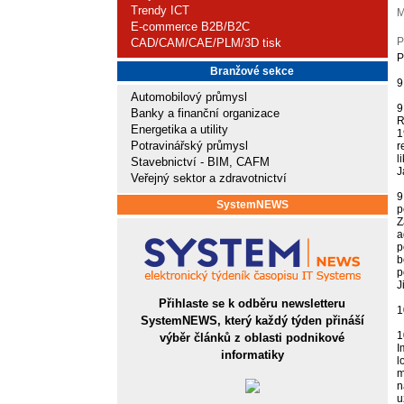
Trendy ICT
M
E-commerce B2B/B2C
P
CAD/CAM/CAE/PLM/3D tisk
Branžové sekce
9
Automobilový průmysl
9
Banky a finanční organizace
R
Energetika a utility
1
Potravinářský průmysl
r
l
Stavebnictví - BIM, CAFM
J
Veřejný sektor a zdravotnictví
9
SystemNEWS
p
Z
a
p
b
p
J
Přihlaste se k odběru newsletteru
1
SystemNEWS, který každý týden přináší
1
výběr článků z oblasti podnikové
I
informatiky
l
m
n
u