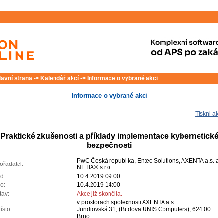
lavní strana
->
Kalendář akcí
-> Informace o vybrané akci
Informace o vybrané akci
Tiskni ak
Praktické zkušenosti a příklady implementace kybernetick
bezpečnosti
PwC Česká republika, Entec Solutions, AXENTA a.s. 
ořadatel:
NETIA® s.r.o.
d:
10.4.2019 09:00
o:
10.4.2019 14:00
tav:
Akce již skončila.
v prostorách společnosti AXENTA a.s.
ísto:
Jundrovská 31, (Budova UNIS Computers), 624 00
Brno