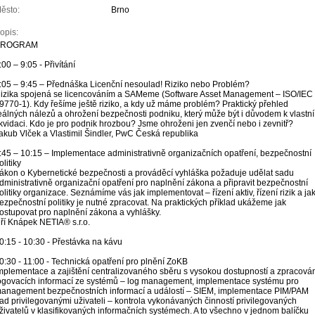
ěsto:
Brno
opis:
PROGRAM
:00 – 9:05 - Přivítání
:05 – 9:45 – Přednáška Licenční nesoulad! Riziko nebo Problém?
izika spojená se licencováním a SAMeme (Software Asset Management – ISO/IEC
9770-1). Kdy řešíme ještě riziko, a kdy už máme problém? Praktický přehled
eálných nálezů a ohrožení bezpečnosti podniku, který může být i důvodem k vlastní
ikvidaci. Kdo je pro podnik hrozbou? Jsme ohroženi jen zvenčí nebo i zevnitř?
akub Vlček a Vlastimil Šindler, PwC Česká republika
:45 – 10:15 – Implementace administrativně organizačních opatření, bezpečnostní
olitiky
ákon o Kybernetické bezpečnosti a prováděcí vyhláška požaduje udělat sadu
dministrativně organizační opatření pro naplnění zákona a připravit bezpečnostní
olitiky organizace. Seznámíme vás jak implementovat – řízení aktiv, řízení rizik a ja
ezpečnostní politiky je nutné zpracovat. Na praktických příklad ukážeme jak
ostupovat pro naplnění zákona a vyhlášky.
iří Knápek NETIA® s.r.o.
0:15 - 10:30 - Přestávka na kávu
0:30 - 11:00 - Technická opatření pro plnění ZoKB
mplementace a zajištění centralizovaného sběru s vysokou dostupností a zpracován
ogovacích informací ze systémů – log management, implementace systému pro
anagement bezpečnostních informací a událostí – SIEM, implementace PIM/PAM
ad privilegovanými uživateli – kontrola vykonávaných činností privilegovaných
živatelů v klasifikovaných informačních systémech. A to všechno v jednom balíčku