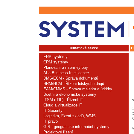
Tematické sekce
H
ERP systémy
CRM systémy
Plánování a řízení výroby
AI a Business Intelligence
DMS/ECM - Správa dokumentů
HRM/HCM - Řízení lidských zdrojů
EAM/CMMS - Správa majetku a údržby
Účetní a ekonomické systémy
ITSM (ITIL) - Řízení IT
P
Cloud a virtualizace IT
O
IT Security
D
Logistika, řízení skladů, WMS
S
IT právo
GIS - geografické informační systémy
M
Projektové řízení