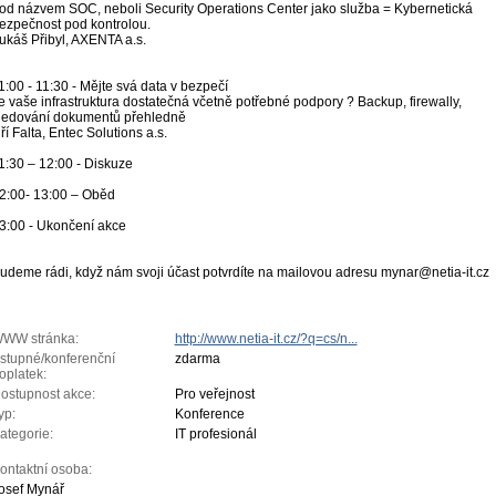
od názvem SOC, neboli Security Operations Center jako služba = Kybernetická
ezpečnost pod kontrolou.
ukáš Přibyl, AXENTA a.s.
1:00 - 11:30 - Mějte svá data v bezpečí
e vaše infrastruktura dostatečná včetně potřebné podpory ? Backup, firewally,
ledování dokumentů přehledně
iří Falta, Entec Solutions a.s.
1:30 – 12:00 - Diskuze
2:00- 13:00 – Oběd
3:00 - Ukončení akce
udeme rádi, když nám svoji účast potvrdíte na mailovou adresu mynar@netia-it.cz
WW stránka:
http://www.netia-it.cz/?q=cs/n...
stupné/konferenční
zdarma
oplatek:
ostupnost akce:
Pro veřejnost
yp:
Konference
ategorie:
IT profesionál
ontaktní osoba:
osef Mynář