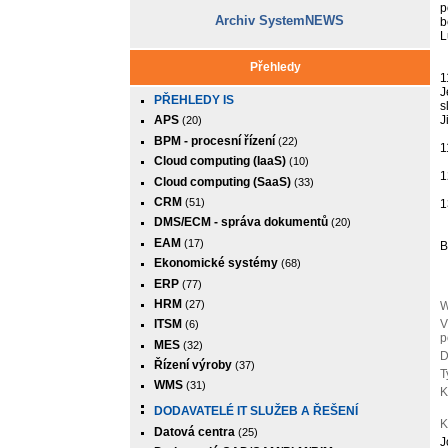
p
Archiv SystemNEWS
b
L
Přehledy
1
J
PŘEHLEDY IS
s
J
APS
(20)
BPM - procesní řízení
(22)
1
Cloud computing (IaaS)
(10)
1
Cloud computing (SaaS)
(33)
CRM
(51)
1
DMS/ECM - správa dokumentů
(20)
EAM
(17)
B
Ekonomické systémy
(68)
ERP
(77)
HRM
(27)
W
V
ITSM
(6)
p
MES
(32)
D
Řízení výroby
(37)
T
WMS
(31)
K
DODAVATELÉ IT SLUŽEB A ŘEŠENÍ
K
Datová centra
(25)
J