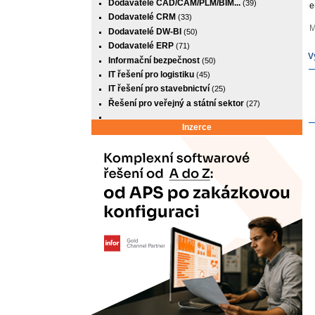
Dodavatelé CAD/CAM/PLM/BIM...
(39)
e
Dodavatelé CRM
(33)
M
Dodavatelé DW-BI
(50)
Dodavatelé ERP
(71)
V
Informační bezpečnost
(50)
IT řešení pro logistiku
(45)
IT řešení pro stavebnictví
(25)
Řešení pro veřejný a státní sektor
(27)
Inzerce