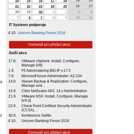
14
15
16
17
18
19
20
21
22
23
24
25
26
27
28
29
30
1
2
3
4
5
6
7
8
9
10
11
IT Systems podporuje
6.10.
Unicorn Banking Forum 2016
Formulář pro přidání akce
Další akce
17.8.
VMware vSphere: Install, Configure,
Manage [V8]
1.9.
F5 Administering BIG-IP v.17.5
7.9.
Microsoft Azure Administrator: AZ-104
14.9.
Veeam Backup & Replication: Configure,
ké
Manage and...
14.9.
Citrix NetScaler ADC 14.x Administration
21.9.
VMware NSX: Install, Configure, Manage
[V4.0]
22.9.
Check Point Certified Security Administrator
(CCSA)...
í
30.9.
Konference Světlo
6.10.
Unicorn Banking Forum 2016
Formulář pro přidání akce