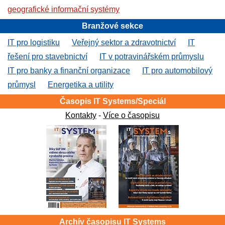
geografické informační systémy
Branžové sekce
IT pro logistiku
Veřejný sektor a zdravotnictví
IT
řešení pro stavebnictví
IT v potravinářském průmyslu
IT pro banky a finanční organizace
IT pro automobilový
průmysl
Energetika a utility
Časopis IT Systems/Speciál
Kontakty
-
Více o časopisu
Archív časopisu IT Systems