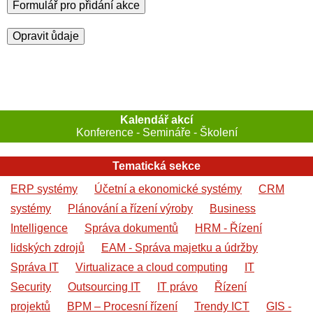
Formulář pro přidání akce
Opravit ůdaje
Kalendář akcí
Konference - Semináře - Školení
Tematická sekce
ERP systémy
Účetní a ekonomické systémy
CRM
systémy
Plánování a řízení výroby
Business
Intelligence
Správa dokumentů
HRM - Řízení
lidských zdrojů
EAM - Správa majetku a údržby
Správa IT
Virtualizace a cloud computing
IT
Security
Outsourcing IT
IT právo
Řízení
projektů
BPM – Procesní řízení
Trendy ICT
GIS -