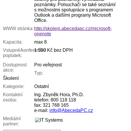
poznámky. Polsuchači se také seznámí
s možnostmi spolupráce s programem
Outlook a dalšími programy Microsoft
Office.
WWW stránka:
http://skoleni.abecedapc.cz/microsoft-
onenote
Kapacita:
max 8
Vstupné/konferenční
1 560 Kč bez DPH
poplatek:
Dostupnost
Pro veřejnost
akce:
Typ:
Školení
Kategorie:
Ostatní
Kontaktní
Ing. Zbyněk Hora, Ph.D.
osoba:
telefon: 800 118 118
fax: 321 768 165
e-mail:
info@AbecedaPC.cz
Mediální
partner: