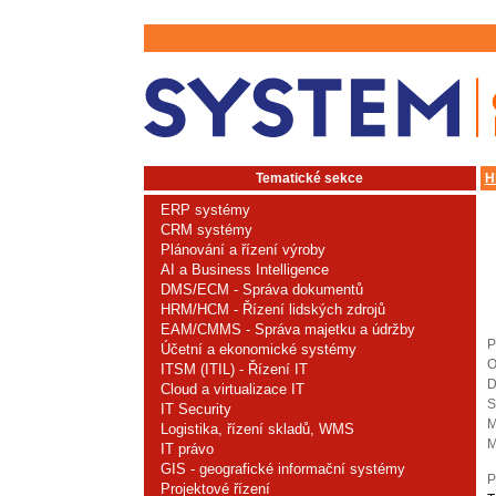
Tematické sekce
H
ERP systémy
CRM systémy
Plánování a řízení výroby
AI a Business Intelligence
DMS/ECM - Správa dokumentů
HRM/HCM - Řízení lidských zdrojů
EAM/CMMS - Správa majetku a údržby
P
Účetní a ekonomické systémy
O
ITSM (ITIL) - Řízení IT
D
Cloud a virtualizace IT
S
IT Security
M
Logistika, řízení skladů, WMS
M
IT právo
GIS - geografické informační systémy
P
Projektové řízení