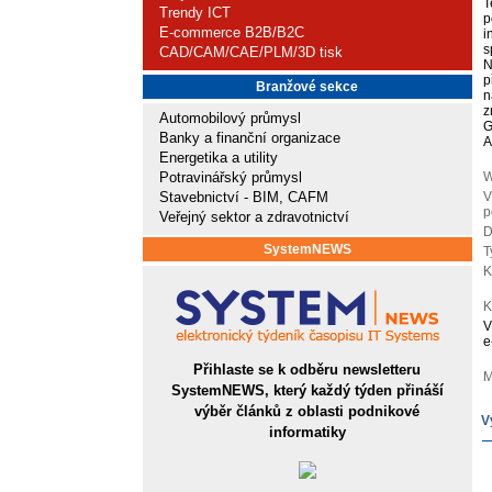
T
Trendy ICT
p
E-commerce B2B/B2C
i
s
CAD/CAM/CAE/PLM/3D tisk
N
p
Branžové sekce
n
z
Automobilový průmysl
G
Banky a finanční organizace
A
Energetika a utility
Potravinářský průmysl
W
Stavebnictví - BIM, CAFM
V
p
Veřejný sektor a zdravotnictví
D
SystemNEWS
T
K
K
V
e
Přihlaste se k odběru newsletteru
M
SystemNEWS, který každý týden přináší
výběr článků z oblasti podnikové
V
informatiky