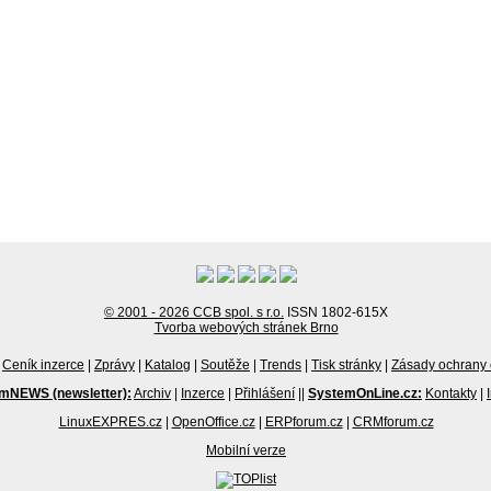
© 2001 - 2026 CCB spol. s r.o.
ISSN 1802-615X
Tvorba webových stránek Brno
Ceník inzerce
|
Zprávy
|
Katalog
|
Soutěže
|
Trends
|
Tisk stránky
|
Zásady ochrany 
mNEWS (newsletter):
Archiv
|
Inzerce
|
Přihlášení
||
SystemOnLine.cz:
Kontakty
|
LinuxEXPRES.cz
|
OpenOffice.cz
|
ERPforum.cz
|
CRMforum.cz
Mobilní verze