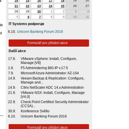
k
14
15
16
17
18
19
20
21
22
23
24
25
26
27
28
29
30
1
2
3
4
5
6
7
8
9
10
11
IT Systems podporuje
te
6.10.
Unicorn Banking Forum 2016
od
Formulář pro přidání akce
Další akce
17.8.
VMware vSphere: Install, Configure,
Manage [V8]
1.9.
F5 Administering BIG-IP v.17.5
7.9.
Microsoft Azure Administrator: AZ-104
14.9.
Veeam Backup & Replication: Configure,
Manage and...
14.9.
Citrix NetScaler ADC 14.x Administration
21.9.
VMware NSX: Install, Configure, Manage
[V4.0]
22.9.
Check Point Certified Security Administrator
(CCSA)...
30.9.
Konference Světlo
6.10.
Unicorn Banking Forum 2016
Formulář pro přidání akce