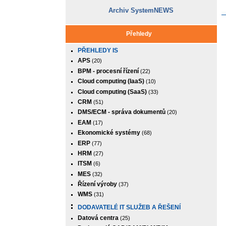
Archiv SystemNEWS
Přehledy
PŘEHLEDY IS
APS
(20)
BPM - procesní řízení
(22)
Cloud computing (IaaS)
(10)
Cloud computing (SaaS)
(33)
CRM
(51)
DMS/ECM - správa dokumentů
(20)
EAM
(17)
Ekonomické systémy
(68)
ERP
(77)
HRM
(27)
ITSM
(6)
MES
(32)
Řízení výroby
(37)
WMS
(31)
DODAVATELÉ IT SLUŽEB A ŘEŠENÍ
Datová centra
(25)