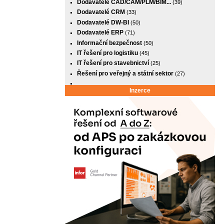
Dodavatelé CAD/CAM/PLM/BIM...
(39)
Dodavatelé CRM
(33)
Dodavatelé DW-BI
(50)
Dodavatelé ERP
(71)
Informační bezpečnost
(50)
IT řešení pro logistiku
(45)
IT řešení pro stavebnictví
(25)
Řešení pro veřejný a státní sektor
(27)
Inzerce