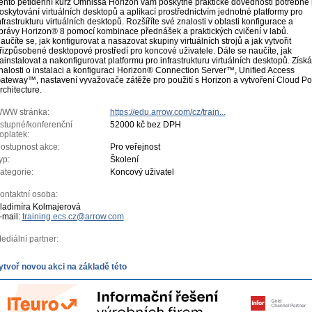
ento pětidenní kurz Omnissa Horizon vám poskytne praktické dovednosti potřebné 
oskytování virtuálních desktopů a aplikací prostřednictvím jednotné platformy pro
nfrastrukturu virtuálních desktopů. Rozšíříte své znalosti v oblasti konfigurace a
právy Horizon® 8 pomocí kombinace přednášek a praktických cvičení v labů.
aučíte se, jak konfigurovat a nasazovat skupiny virtuálních strojů a jak vytvořit
řizpůsobené desktopové prostředí pro koncové uživatele. Dále se naučíte, jak
ainstalovat a nakonfigurovat platformu pro infrastrukturu virtuálních desktopů. Získá
nalosti o instalaci a konfiguraci Horizon® Connection Server™, Unified Access
ateway™, nastavení vyvažovače zátěže pro použití s Horizon a vytvoření Cloud P
rchitecture.
WW stránka:
https://edu.arrow.com/cz/train...
stupné/konferenční
52000 kč bez DPH
oplatek:
ostupnost akce:
Pro veřejnost
yp:
Školení
ategorie:
Koncový uživatel
ontaktní osoba:
ladimíra Kolmajerová
-mail:
training.ecs.cz@arrow.com
ediální partner:
ytvoř novou akci na základě této