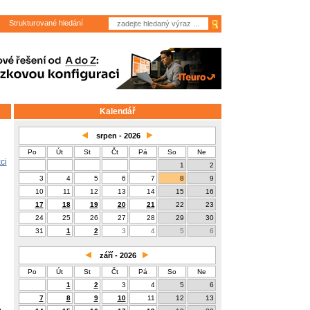
Strukturované hledání
Kalendář
srpen - 2026
Po
Út
St
Čt
Pá
So
Ne
ci
1
2
3
4
5
6
7
8
9
10
11
12
13
14
15
16
17
18
19
20
21
22
23
24
25
26
27
28
29
30
31
1
2
3
4
5
6
září - 2026
Po
Út
St
Čt
Pá
So
Ne
1
2
3
4
5
6
7
8
9
10
11
12
13