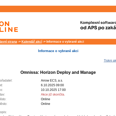
lavní strana
->
Kalendář akcí
-> Informace o vybrané akci
Informace o vybrané akci
Tiskni ak
Omnissa: Horizon Deploy and Manage
ořadatel:
Arrow ECS, a.s.
d:
6.10.2025 09:00
o:
10.10.2025 17:00
tav:
Akce již skončila.
ísto:
Online
ěsto:
Online
opis: