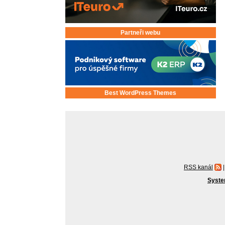
Partneři webu
Best WordPress Themes
RSS kanál
|
Syste