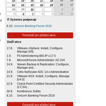
14
15
16
17
18
19
20
21
22
23
24
25
26
27
28
29
30
1
2
3
4
é
5
6
7
8
9
10
11
IT Systems podporuje
né
6.10.
Unicorn Banking Forum 2016
e
Formulář pro přidání akce
í
Další akce
17.8.
VMware vSphere: Install, Configure,
Manage [V8]
1.9.
F5 Administering BIG-IP v.17.5
7.9.
Microsoft Azure Administrator: AZ-104
14.9.
Veeam Backup & Replication: Configure,
Manage and...
14.9.
Citrix NetScaler ADC 14.x Administration
21.9.
VMware NSX: Install, Configure, Manage
[V4.0]
22.9.
Check Point Certified Security Administrator
(CCSA)...
30.9.
Konference Světlo
6.10.
Unicorn Banking Forum 2016
Formulář pro přidání akce