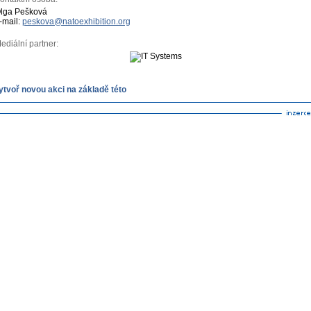
lga Pešková
-mail:
peskova@natoexhibition.org
ediální partner:
ytvoř novou akci na základě této