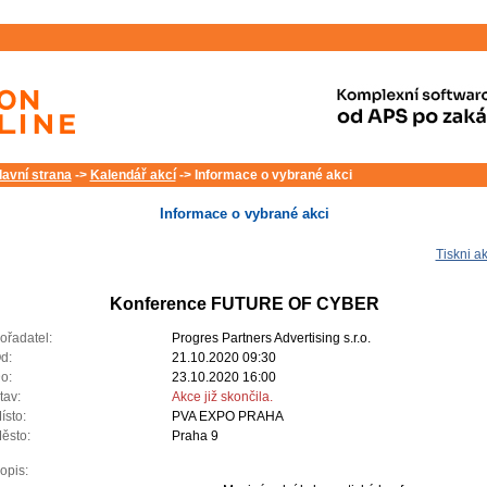
lavní strana
->
Kalendář akcí
-> Informace o vybrané akci
Informace o vybrané akci
Tiskni ak
Konference FUTURE OF CYBER
ořadatel:
Progres Partners Advertising s.r.o.
d:
21.10.2020 09:30
o:
23.10.2020 16:00
tav:
Akce již skončila.
ísto:
PVA EXPO PRAHA
ěsto:
Praha 9
opis: