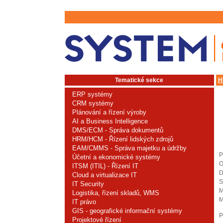
Tematické sekce
H
ERP systémy
CRM systémy
Plánování a řízení výroby
AI a Business Intelligence
DMS/ECM - Správa dokumentů
HRM/HCM - Řízení lidských zdrojů
EAM/CMMS - Správa majetku a údržby
P
Účetní a ekonomické systémy
O
ITSM (ITIL) - Řízení IT
D
Cloud a virtualizace IT
S
IT Security
M
Logistika, řízení skladů, WMS
M
IT právo
GIS - geografické informační systémy
P
Projektové řízení