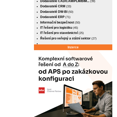
Dodavatelé CAD/CAM/PLM/BIM...
(39)
Dodavatelé CRM
(33)
Dodavatelé DW-BI
(50)
Dodavatelé ERP
(71)
Informační bezpečnost
(50)
IT řešení pro logistiku
(45)
IT řešení pro stavebnictví
(25)
Řešení pro veřejný a státní sektor
(27)
Inzerce