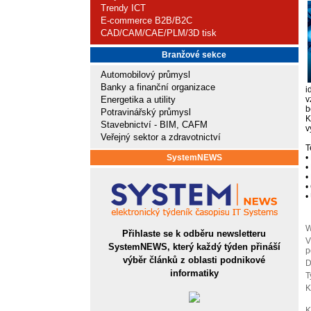
Trendy ICT
E-commerce B2B/B2C
CAD/CAM/CAE/PLM/3D tisk
Branžové sekce
Automobilový průmysl
Banky a finanční organizace
i
Energetika a utility
v
b
Potravinářský průmysl
K
Stavebnictví - BIM, CAFM
v
Veřejný sektor a zdravotnictví
T
SystemNEWS
•
•
•
•
•
W
Přihlaste se k odběru newsletteru
V
SystemNEWS, který každý týden přináší
p
výběr článků z oblasti podnikové
D
informatiky
T
K
K