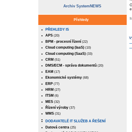
O
Archiv SystemNEWS
e
M
Přehledy
PŘEHLEDY IS
APS
(20)
V
BPM - procesní řízení
(22)
Cloud computing (IaaS)
(10)
Cloud computing (SaaS)
(33)
CRM
(51)
DMS/ECM - správa dokumentů
(20)
EAM
(17)
Ekonomické systémy
(68)
ERP
(77)
HRM
(27)
ITSM
(6)
MES
(32)
Řízení výroby
(37)
WMS
(31)
DODAVATELÉ IT SLUŽEB A ŘEŠENÍ
Datová centra
(25)