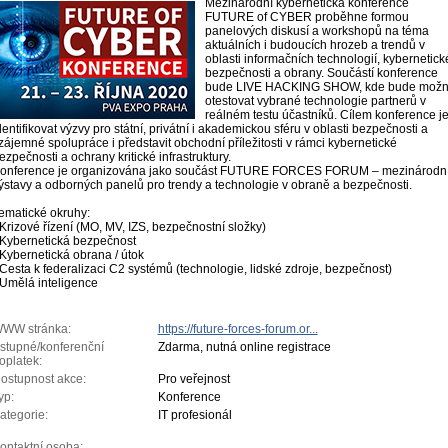
Mezinárodní kybernetická konference
FUTURE of CYBER proběhne formou
panelových diskusí a workshopů na téma
aktuálních i budoucích hrozeb a trendů v
oblasti informačních technologií, kybernetick
bezpečnosti a obrany. Součástí konference
bude LIVE HACKING SHOW, kde bude mož
otestovat vybrané technologie partnerů v
reálném testu účastníků. Cílem konference j
dentifikovat výzvy pro státní, privátní i akademickou sféru v oblasti bezpečnosti a
zájemné spolupráce i představit obchodní příležitosti v rámci kybernetické
ezpečnosti a ochrany kritické infrastruktury.
onference je organizována jako součást FUTURE FORCES FORUM – mezinárodn
ýstavy a odborných panelů pro trendy a technologie v obraně a bezpečnosti.
ematické okruhy:
 Krizové řízení (MO, MV, IZS, bezpečnostní složky)
 Kybernetická bezpečnost
 Kybernetická obrana / útok
 Cesta k federalizaci C2 systémů (technologie, lidské zdroje, bezpečnost)
 Umělá inteligence
WW stránka:
https://future-forces-forum.or...
stupné/konferenční
Zdarma, nutná online registrace
oplatek:
ostupnost akce:
Pro veřejnost
yp:
Konference
ategorie:
IT profesionál
ontaktní osoba: