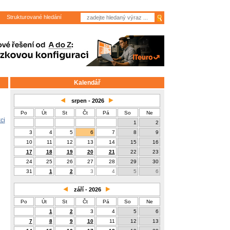
Strukturované hledání
Kalendář
srpen - 2026
Po
Út
St
Čt
Pá
So
Ne
ci
1
2
3
4
5
6
7
8
9
10
11
12
13
14
15
16
17
18
19
20
21
22
23
24
25
26
27
28
29
30
31
1
2
3
4
5
6
září - 2026
Po
Út
St
Čt
Pá
So
Ne
1
2
3
4
5
6
7
8
9
10
11
12
13