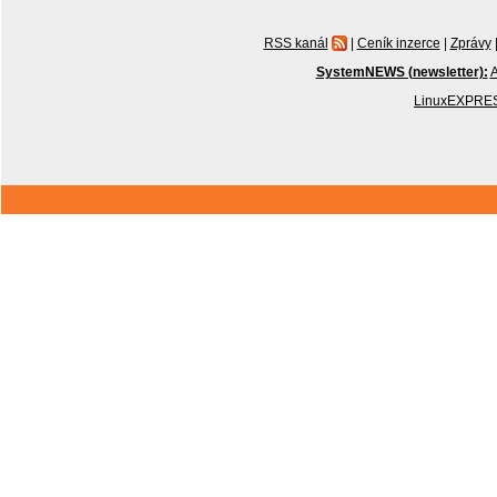
RSS kanál
|
Ceník inzerce
|
Zprávy
SystemNEWS (newsletter):
A
LinuxEXPRES