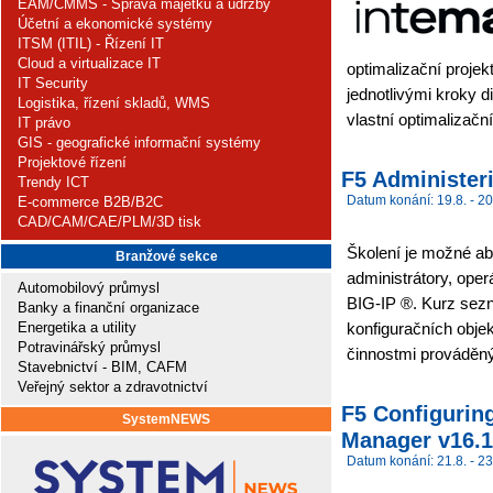
EAM/CMMS - Správa majetku a údržby
Účetní a ekonomické systémy
ITSM (ITIL) - Řízení IT
Cloud a virtualizace IT
optimalizační projek
IT Security
jednotlivými kroky di
Logistika, řízení skladů, WMS
vlastní optimalizační
IT právo
GIS - geografické informační systémy
Projektové řízení
F5 Administeri
Trendy ICT
Datum konání: 19.8. - 20
E-commerce B2B/B2C
CAD/CAM/CAE/PLM/3D tisk
Školení je možné abs
Branžové sekce
administrátory, ope
Automobilový průmysl
BIG-IP ®. Kurz sez
Banky a finanční organizace
Energetika a utility
konfiguračních obje
Potravinářský průmysl
činnostmi prováděným
Stavebnictví - BIM, CAFM
Veřejný sektor a zdravotnictví
F5 Configuring
SystemNEWS
Manager v16.1.
Datum konání: 21.8. - 23