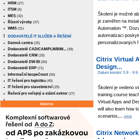
HRM
(27)
ITSM
(6)
Školení je možné abs
MES
(32)
je zaměřen na insta
Řízení výroby
(37)
Automation ™. Dozví
WMS
(31)
automatizaci poskytov
DODAVATELÉ IT SLUŽEB A ŘEŠENÍ
personalizovaných I
Datová centra
(25)
Dodavatelé CAD/CAM/PLM/BIM...
(39)
Dodavatelé CRM
(33)
Citrix Virtua
Dodavatelé DW-BI
(50)
Design...
Dodavatelé ERP
(71)
Datum konání: 5.9. - 9.9.
Informační bezpečnost
(50)
IT řešení pro logistiku
(45)
Školení je vedeno v
IT řešení pro stavebnictví
(25)
Řešení pro veřejný a státní sektor
(27)
training course teach
Virtual Apps and Desk
Inzerce
will also learn how 
scenarios,...
více
Citrix Networ