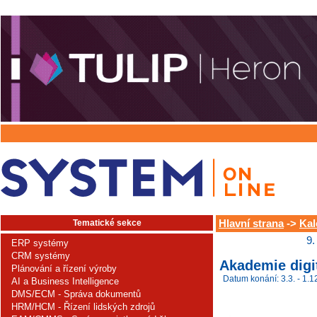
Tematické sekce
Hlavní strana
->
Kal
9.
ERP systémy
CRM systémy
Akademie digi
Plánování a řízení výroby
Datum konání: 3.3. - 1.1
AI a Business Intelligence
DMS/ECM - Správa dokumentů
HRM/HCM - Řízení lidských zdrojů