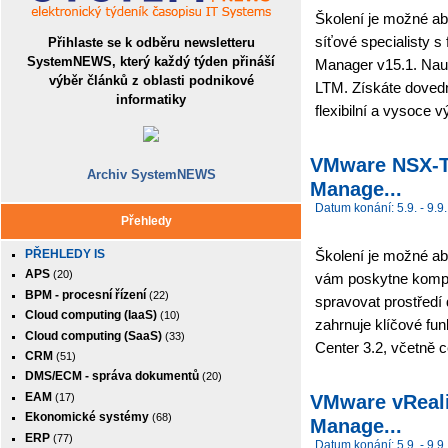
Školení je možné abs
síťové specialisty 
Přihlaste se k odběru newsletteru
SystemNEWS, který každý týden přináší
Manager v15.1. Nauč
výběr článků z oblasti podnikové
LTM. Získáte doved
informatiky
flexibilní a vysoce v
VMware NSX-T D
Archiv SystemNEWS
Manage...
Datum konání: 5.9. - 9.9.
Přehledy
PŘEHLEDY IS
Školení je možné ab
APS
(20)
vám poskytne komplex
BPM - procesní řízení
(22)
spravovat prostřed
Cloud computing (IaaS)
(10)
zahrnuje klíčové f
Cloud computing (SaaS)
(33)
Center 3.2, včetně ce
CRM
(51)
DMS/ECM - správa dokumentů
(20)
EAM
VMware vRealiz
(17)
Ekonomické systémy
(68)
Manage...
ERP
(77)
Datum konání: 5.9. - 9.9.