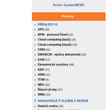
Archiv SystemNEWS
Přehledy
PŘEHLEDY IS
APS
(20)
BPM - procesní řízení
(22)
Cloud computing (IaaS)
(10)
Cloud computing (SaaS)
(33)
CRM
(51)
DMS/ECM - správa dokumentů
(20)
EAM
(17)
Ekonomické systémy
(68)
ERP
(77)
HRM
(27)
ITSM
(6)
MES
(32)
Řízení výroby
(37)
WMS
(31)
DODAVATELÉ IT SLUŽEB A ŘEŠENÍ
Datová centra
(25)