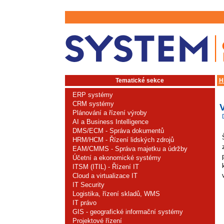
Tematické sekce
H
ERP systémy
CRM systémy
Plánování a řízení výroby
AI a Business Intelligence
DMS/ECM - Správa dokumentů
HRM/HCM - Řízení lidských zdrojů
EAM/CMMS - Správa majetku a údržby
Účetní a ekonomické systémy
ITSM (ITIL) - Řízení IT
Cloud a virtualizace IT
IT Security
Logistika, řízení skladů, WMS
IT právo
GIS - geografické informační systémy
Projektové řízení