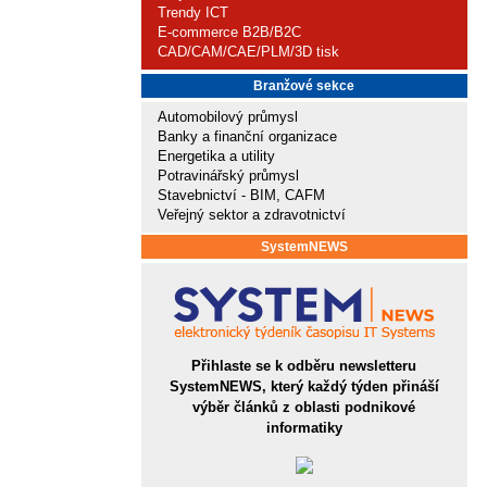
Trendy ICT
E-commerce B2B/B2C
CAD/CAM/CAE/PLM/3D tisk
Branžové sekce
Automobilový průmysl
Banky a finanční organizace
Energetika a utility
Potravinářský průmysl
Stavebnictví - BIM, CAFM
Veřejný sektor a zdravotnictví
SystemNEWS
Přihlaste se k odběru newsletteru
SystemNEWS, který každý týden přináší
výběr článků z oblasti podnikové
informatiky