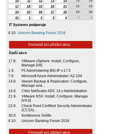
10
11
12
13
14
15
16
17
18
19
20
21
22
23
24
25
26
27
28
29
30
31
1
2
3
4
5
6
IT Systems podporuje
6.10.
Unicorn Banking Forum 2016
Formulář pro přidání akce
Další akce
17.8.
VMware vSphere: Install, Configure,
Manage [V8]
1.9.
F5 Administering BIG-IP v.17.5
7.9.
Microsoft Azure Administrator: AZ-104
14.9.
Veeam Backup & Replication: Configure,
Manage and...
14.9.
Citrix NetScaler ADC 14.x Administration
21.9.
VMware NSX: Install, Configure, Manage
[V4.0]
22.9.
Check Point Certified Security Administrator
(CCSA)...
30.9.
Konference Světlo
6.10.
Unicorn Banking Forum 2016
Formulář pro přidání akce