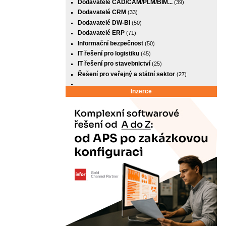
Dodavatelé CAD/CAM/PLM/BIM...
(39)
Dodavatelé CRM
(33)
Dodavatelé DW-BI
(50)
Dodavatelé ERP
(71)
Informační bezpečnost
(50)
IT řešení pro logistiku
(45)
IT řešení pro stavebnictví
(25)
Řešení pro veřejný a státní sektor
(27)
Inzerce