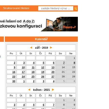
Strukturované hledání
Kalendář
září - 2019
Po
Út
St
Čt
Pá
So
Ne
0
1
2
3
4
5
6
7
8
9
10
11
12
13
14
15
16
17
18
19
20
21
22
23
24
25
26
27
28
29
30
1
2
3
4
5
6
květen - 2021
Po
Út
St
Čt
Pá
So
Ne
1
2
3
4
5
6
7
8
9