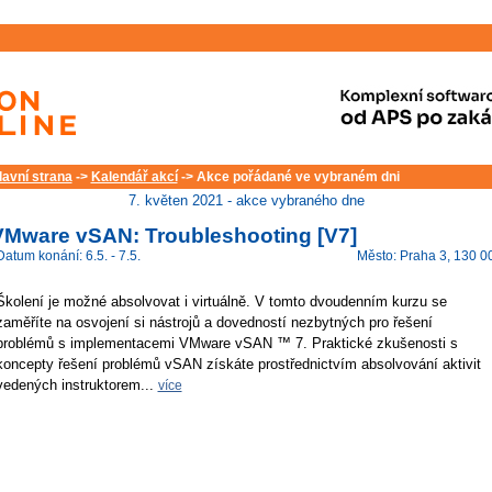
lavní strana
->
Kalendář akcí
-> Akce pořádané ve vybraném dni
7. květen 2021 - akce vybraného dne
VMware vSAN: Troubleshooting [V7]
Datum konání: 6.5. - 7.5.
Město: Praha 3, 130 0
Školení je možné absolvovat i virtuálně. V tomto dvoudenním kurzu se
zaměříte na osvojení si nástrojů a dovedností nezbytných pro řešení
problémů s implementacemi VMware vSAN ™ 7. Praktické zkušenosti s
koncepty řešení problémů vSAN získáte prostřednictvím absolvování aktivit
vedených instruktorem...
více