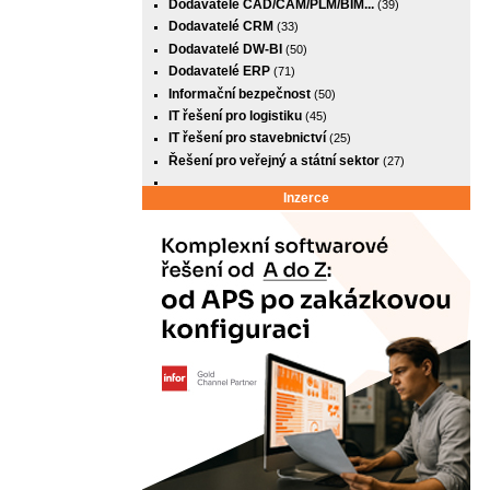
Dodavatelé CAD/CAM/PLM/BIM...
(39)
Dodavatelé CRM
(33)
Dodavatelé DW-BI
(50)
Dodavatelé ERP
(71)
Informační bezpečnost
(50)
IT řešení pro logistiku
(45)
IT řešení pro stavebnictví
(25)
Řešení pro veřejný a státní sektor
(27)
Inzerce