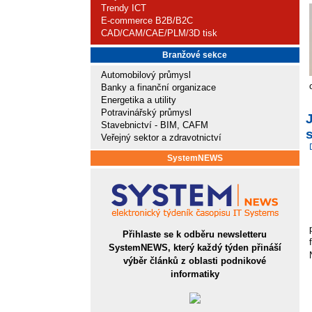
Trendy ICT
E-commerce B2B/B2C
CAD/CAM/CAE/PLM/3D tisk
Branžové sekce
Automobilový průmysl
Banky a finanční organizace
Energetika a utility
Potravinářský průmysl
Stavebnictví - BIM, CAFM
s
Veřejný sektor a zdravotnictví
SystemNEWS
Přihlaste se k odběru newsletteru
SystemNEWS, který každý týden přináší
výběr článků z oblasti podnikové
informatiky