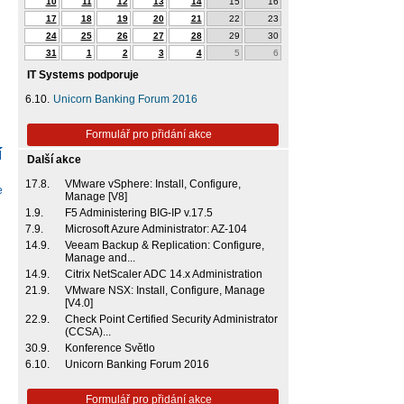
10
11
12
13
14
15
16
17
18
19
20
21
22
23
24
25
26
27
28
29
30
31
1
2
3
4
5
6
IT Systems podporuje
6.10.
Unicorn Banking Forum 2016
Formulář pro přidání akce
í
Další akce
17.8.
VMware vSphere: Install, Configure,
e
Manage [V8]
1.9.
F5 Administering BIG-IP v.17.5
7.9.
Microsoft Azure Administrator: AZ-104
14.9.
Veeam Backup & Replication: Configure,
Manage and...
14.9.
Citrix NetScaler ADC 14.x Administration
21.9.
VMware NSX: Install, Configure, Manage
[V4.0]
22.9.
Check Point Certified Security Administrator
(CCSA)...
30.9.
Konference Světlo
6.10.
Unicorn Banking Forum 2016
Formulář pro přidání akce