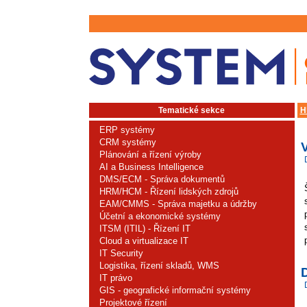
Tematické sekce
H
ERP systémy
CRM systémy
Plánování a řízení výroby
AI a Business Intelligence
DMS/ECM - Správa dokumentů
HRM/HCM - Řízení lidských zdrojů
EAM/CMMS - Správa majetku a údržby
Účetní a ekonomické systémy
ITSM (ITIL) - Řízení IT
Cloud a virtualizace IT
IT Security
Logistika, řízení skladů, WMS
IT právo
GIS - geografické informační systémy
Projektové řízení