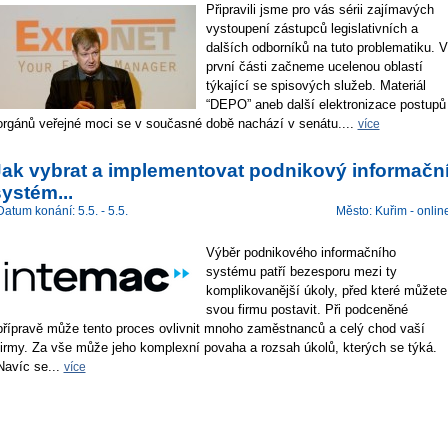
Připravili jsme pro vás sérii zajímavých
vystoupení zástupců legislativních a
dalších odborníků na tuto problematiku. V
první části začneme ucelenou oblastí
týkající se spisových služeb. Materiál
“DEPO” aneb další elektronizace postupů
orgánů veřejné moci se v současné době nachází v senátu....
více
Jak vybrat a implementovat podnikový informačn
ystém...
Datum konání: 5.5. - 5.5.
Město: Kuřim - onlin
Výběr podnikového informačního
systému patří bezesporu mezi ty
komplikovanější úkoly, před které můžete
svou firmu postavit. Při podceněné
přípravě může tento proces ovlivnit mnoho zaměstnanců a celý chod vaší
firmy. Za vše může jeho komplexní povaha a rozsah úkolů, kterých se týká.
Navíc se...
více