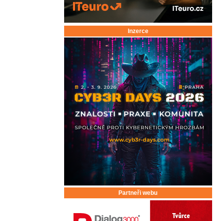
Inzerce
Partneři webu