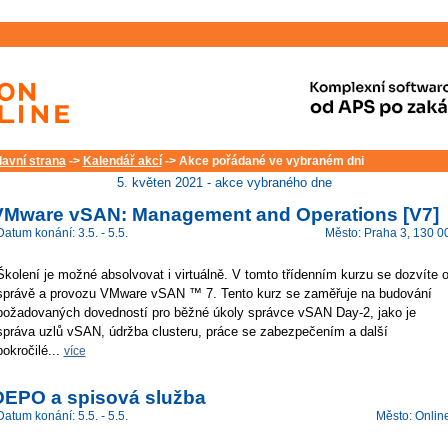
lavní strana
->
Kalendář akcí
-> Akce pořádané ve vybraném dni
5. květen 2021 - akce vybraného dne
VMware vSAN: Management and Operations [V7]
Datum konání: 3.5. - 5.5.
Město: Praha 3, 130 0
Školení je možné absolvovat i virtuálně. V tomto třídenním kurzu se dozvíte 
správě a provozu VMware vSAN ™ 7. Tento kurz se zaměřuje na budování
požadovaných dovedností pro běžné úkoly správce vSAN Day-2, jako je
správa uzlů vSAN, údržba clusteru, práce se zabezpečením a další
pokročilé...
více
DEPO a spisová služba
Datum konání: 5.5. - 5.5.
Město: Onlin