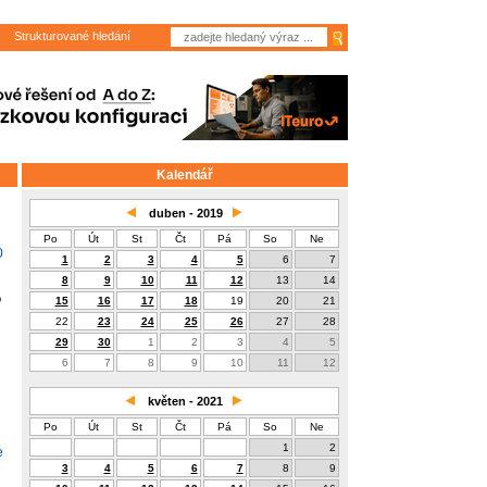
Strukturované hledání
Kalendář
duben - 2019
Po
Út
St
Čt
Pá
So
Ne
0
1
2
3
4
5
6
7
8
9
10
11
12
13
14
o
15
16
17
18
19
20
21
22
23
24
25
26
27
28
29
30
1
2
3
4
5
6
7
8
9
10
11
12
květen - 2021
Po
Út
St
Čt
Pá
So
Ne
1
2
e
3
4
5
6
7
8
9