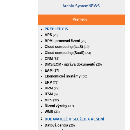
Archiv SystemNEWS
Přehledy
PŘEHLEDY IS
APS
(20)
BPM - procesní řízení
(22)
Cloud computing (IaaS)
(10)
Cloud computing (SaaS)
(33)
CRM
(51)
DMS/ECM - správa dokumentů
(20)
EAM
(17)
Ekonomické systémy
(68)
ERP
(77)
HRM
(27)
ITSM
(6)
MES
(32)
Řízení výroby
(37)
WMS
(31)
DODAVATELÉ IT SLUŽEB A ŘEŠENÍ
Datová centra
(25)