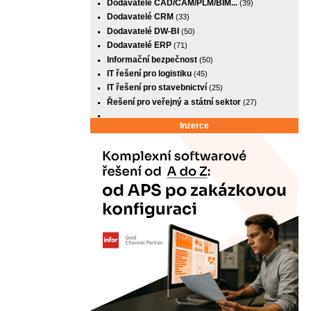
Dodavatelé CAD/CAM/PLM/BIM...
(39)
Dodavatelé CRM
(33)
Dodavatelé DW-BI
(50)
Dodavatelé ERP
(71)
Informační bezpečnost
(50)
IT řešení pro logistiku
(45)
IT řešení pro stavebnictví
(25)
Řešení pro veřejný a státní sektor
(27)
Inzerce