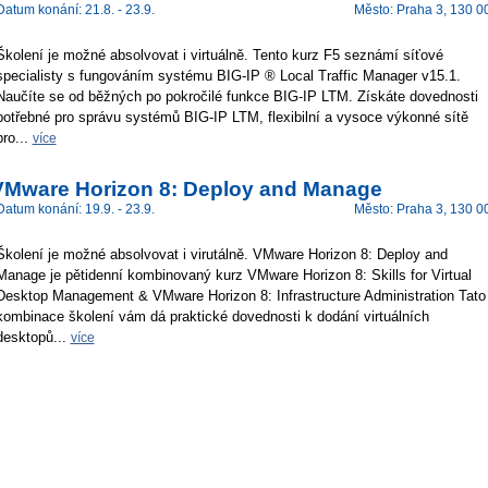
Datum konání: 21.8. - 23.9.
Město: Praha 3, 130 0
Školení je možné absolvovat i virtuálně. Tento kurz F5 seznámí síťové
specialisty s fungováním systému BIG-IP ® Local Traffic Manager v15.1.
Naučíte se od běžných po pokročilé funkce BIG-IP LTM. Získáte dovednosti
potřebné pro správu systémů BIG-IP LTM, flexibilní a vysoce výkonné sítě
pro...
více
VMware Horizon 8: Deploy and Manage
Datum konání: 19.9. - 23.9.
Město: Praha 3, 130 0
Školení je možné absolvovat i virutálně. VMware Horizon 8: Deploy and
Manage je pětidenní kombinovaný kurz VMware Horizon 8: Skills for Virtual
Desktop Management & VMware Horizon 8: Infrastructure Administration Tato
kombinace školení vám dá praktické dovednosti k dodání virtuálních
desktopů...
více