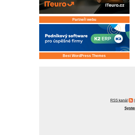
Partneři webu
Best WordPress Themes
RSS kanál
|
Syste