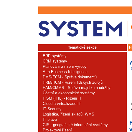
Tematické sekce
H
ERP systémy
CRM systémy
Plánování a řízení výroby
AI a Business Intelligence
DMS/ECM - Správa dokumentů
HRM/HCM - Řízení lidských zdrojů
EAM/CMMS - Správa majetku a údržby
Účetní a ekonomické systémy
ITSM (ITIL) - Řízení IT
Cloud a virtualizace IT
IT Security
Logistika, řízení skladů, WMS
IT právo
F
GIS - geografické informační systémy
v
Projektové řízení