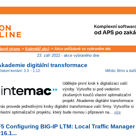
lavní strana
->
Kalendář akcí
-> Akce pořádané ve vybraném dni
23. září 2022 - akce vybraného dne
Akademie digitální transformace
Datum konání: 3.3. - 1.12.
Město: Brno a dalš
Udělejte první krok k digitalizaci vaší
výroby. Vytvořte si pod vedením
zkušených koučů vlastní optimalizační
projekt. Akademie digitální transformace
vás provede jednotlivými kroky digitální transformace vaší firmy. Vytvoříte si
vlastní optimalizační projektu, který bude rovnou i připraven na...
více
5 Configuring BIG-IP LTM: Local Traffic Manager
16.1...