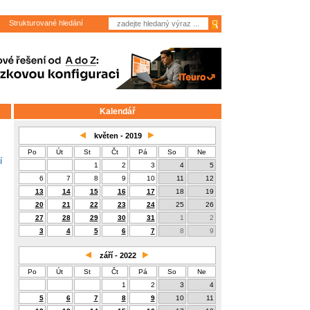
Strukturované hledání
Kalendář
květen - 2019
Po
Út
St
Čt
Pá
So
Ne
í
1
2
3
4
5
6
7
8
9
10
11
12
13
14
15
16
17
18
19
20
21
22
23
24
25
26
27
28
29
30
31
1
2
3
4
5
6
7
8
9
září - 2022
Po
Út
St
Čt
Pá
So
Ne
1
2
3
4
5
6
7
8
9
10
11