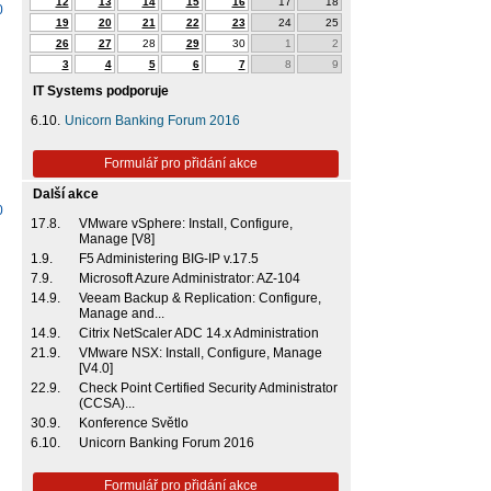
12
13
14
15
16
17
18
0
19
20
21
22
23
24
25
26
27
28
29
30
1
2
3
4
5
6
7
8
9
IT Systems podporuje
6.10.
Unicorn Banking Forum 2016
Formulář pro přidání akce
Další akce
0
17.8.
VMware vSphere: Install, Configure,
Manage [V8]
1.9.
F5 Administering BIG-IP v.17.5
7.9.
Microsoft Azure Administrator: AZ-104
14.9.
Veeam Backup & Replication: Configure,
Manage and...
14.9.
Citrix NetScaler ADC 14.x Administration
21.9.
VMware NSX: Install, Configure, Manage
[V4.0]
22.9.
Check Point Certified Security Administrator
(CCSA)...
30.9.
Konference Světlo
6.10.
Unicorn Banking Forum 2016
Formulář pro přidání akce