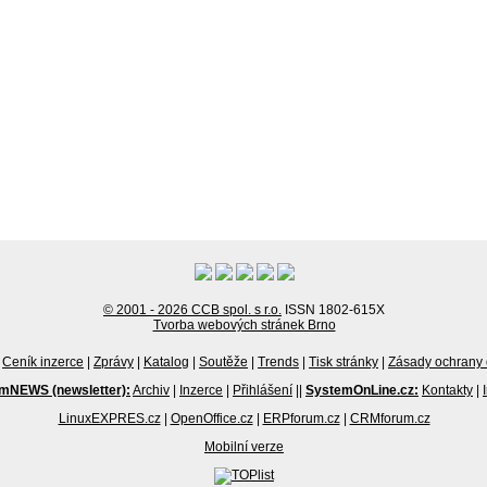
© 2001 - 2026 CCB spol. s r.o.
ISSN 1802-615X
Tvorba webových stránek Brno
Ceník inzerce
|
Zprávy
|
Katalog
|
Soutěže
|
Trends
|
Tisk stránky
|
Zásady ochrany 
mNEWS (newsletter):
Archiv
|
Inzerce
|
Přihlášení
||
SystemOnLine.cz:
Kontakty
|
LinuxEXPRES.cz
|
OpenOffice.cz
|
ERPforum.cz
|
CRMforum.cz
Mobilní verze