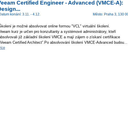
Veeam Certified Engineer - Advanced (VMCE-A):
esign...
Datum konání: 3.11. - 4.12.
Město: Praha 3, 130 0
Školení je možné absolvovat online formou "VCL" virtuální školení.
Veeam kurz je určen pro konzultanty a systémové administrátory, kteří
absolvovali již základní školení VMCE a mají zájem o získaní certifikace
“Veeam Certified Architect”.Po absolvování školení VMCE-Advanced budou...
více