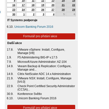
9
10
11
12
13
14
15
16
17
18
19
20
21
22
23
24
25
26
27
28
29
0
30
1
2
3
4
5
6
IT Systems podporuje
6.10.
Unicorn Banking Forum 2016
Formulář pro přidání akce
Další akce
17.8.
VMware vSphere: Install, Configure,
Manage [V8]
1.9.
F5 Administering BIG-IP v.17.5
7.9.
Microsoft Azure Administrator: AZ-104
14.9.
Veeam Backup & Replication: Configure,
Manage and...
14.9.
Citrix NetScaler ADC 14.x Administration
21.9.
VMware NSX: Install, Configure, Manage
[V4.0]
22.9.
Check Point Certified Security Administrator
(CCSA)...
30.9.
Konference Světlo
6.10.
Unicorn Banking Forum 2016
Formulář pro přidání akce