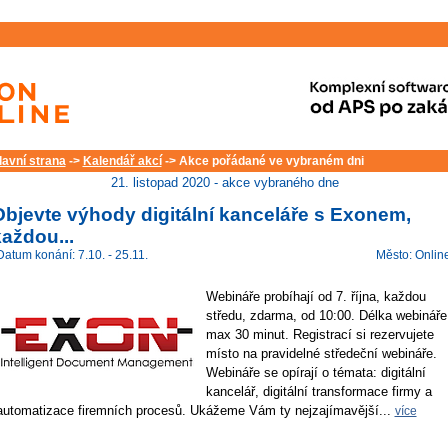
lavní strana
->
Kalendář akcí
-> Akce pořádané ve vybraném dni
21. listopad 2020 - akce vybraného dne
Objevte výhody digitální kanceláře s Exonem,
aždou...
Datum konání: 7.10. - 25.11.
Město: Onlin
Webináře probíhají od 7. října, každou
středu, zdarma, od 10:00. Délka webináře
max 30 minut. Registrací si rezervujete
místo na pravidelné středeční webináře.
Webináře se opírají o témata: digitální
kancelář, digitální transformace firmy a
automatizace firemních procesů. Ukážeme Vám ty nejzajímavější...
více