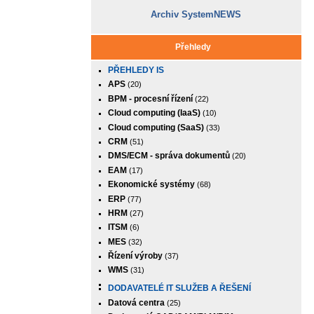
Archiv SystemNEWS
Přehledy
PŘEHLEDY IS
APS
(20)
BPM - procesní řízení
(22)
Cloud computing (IaaS)
(10)
Cloud computing (SaaS)
(33)
CRM
(51)
DMS/ECM - správa dokumentů
(20)
EAM
(17)
Ekonomické systémy
(68)
ERP
(77)
HRM
(27)
ITSM
(6)
MES
(32)
Řízení výroby
(37)
WMS
(31)
DODAVATELÉ IT SLUŽEB A ŘEŠENÍ
Datová centra
(25)