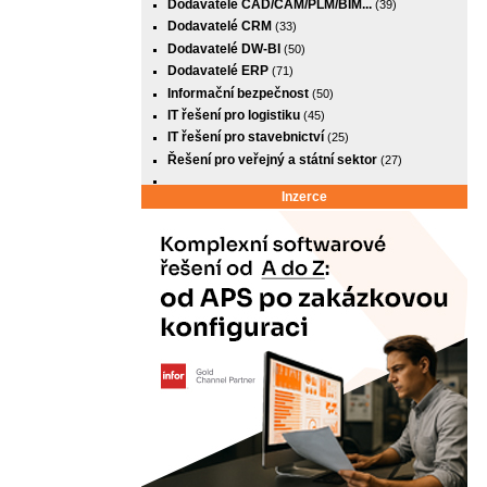
Dodavatelé CAD/CAM/PLM/BIM...
(39)
Dodavatelé CRM
(33)
Dodavatelé DW-BI
(50)
Dodavatelé ERP
(71)
Informační bezpečnost
(50)
IT řešení pro logistiku
(45)
IT řešení pro stavebnictví
(25)
Řešení pro veřejný a státní sektor
(27)
Inzerce