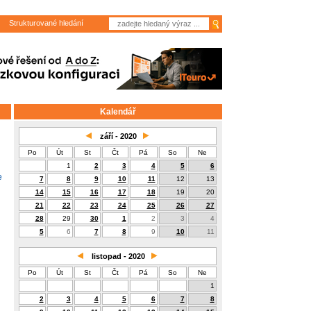
Strukturované hledání
Kalendář
září - 2020
Po
Út
St
Čt
Pá
So
Ne
1
2
3
4
5
6
e
7
8
9
10
11
12
13
14
15
16
17
18
19
20
21
22
23
24
25
26
27
28
29
30
1
2
3
4
5
6
7
8
9
10
11
listopad - 2020
Po
Út
St
Čt
Pá
So
Ne
1
2
3
4
5
6
7
8