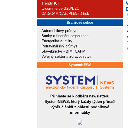
Trendy ICT
D
E-commerce B2B/B2C
CAD/CAM/CAE/PLM/3D tisk
Branžové sekce
Automobilový průmysl
Banky a finanční organizace
Energetika a utility
Potravinářský průmysl
Stavebnictví - BIM, CAFM
Veřejný sektor a zdravotnictví
SystemNEWS
Přihlaste se k odběru newsletteru
SystemNEWS, který každý týden přináší
výběr článků z oblasti podnikové
informatiky