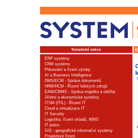
Tematické sekce
H
ERP systémy
CRM systémy
Plánování a řízení výroby
k
AI a Business Intelligence
DMS/ECM - Správa dokumentů
HRM/HCM - Řízení lidských zdrojů
EAM/CMMS - Správa majetku a údržby
Účetní a ekonomické systémy
ITSM (ITIL) - Řízení IT
Cloud a virtualizace IT
IT Security
Logistika, řízení skladů, WMS
IT právo
GIS - geografické informační systémy
Projektové řízení