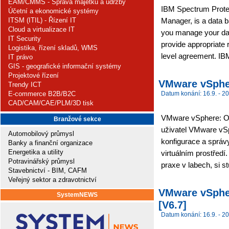
EAM/CMMS - Správa majetku a údržby
IBM Spectrum Protec
Účetní a ekonomické systémy
ITSM (ITIL) - Řízení IT
Manager, is a data 
Cloud a virtualizace IT
you manage your data
IT Security
provide appropriate 
Logistika, řízení skladů, WMS
level agreement. IB
IT právo
GIS - geografické informační systémy
Projektové řízení
VMware vSpher
Trendy ICT
E-commerce B2B/B2C
Datum konání: 16.9. - 20
CAD/CAM/CAE/PLM/3D tisk
VMware vSphere: Opt
Branžové sekce
uživatel VMware vS
Automobilový průmysl
konfigurace a sprá
Banky a finanční organizace
Energetika a utility
virtuálním prostředí.
Potravinářský průmysl
praxe v labech, si s
Stavebnictví - BIM, CAFM
Veřejný sektor a zdravotnictví
VMware vSpher
SystemNEWS
[V6.7]
Datum konání: 16.9. - 20