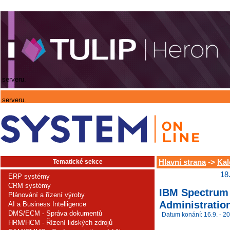
 serveru.
 serveru.
Tematické sekce
Hlavní strana
->
Kal
18
ERP systémy
CRM systémy
IBM Spectrum 
Plánování a řízení výroby
Administration
AI a Business Intelligence
DMS/ECM - Správa dokumentů
Datum konání: 16.9. - 20
HRM/HCM - Řízení lidských zdrojů