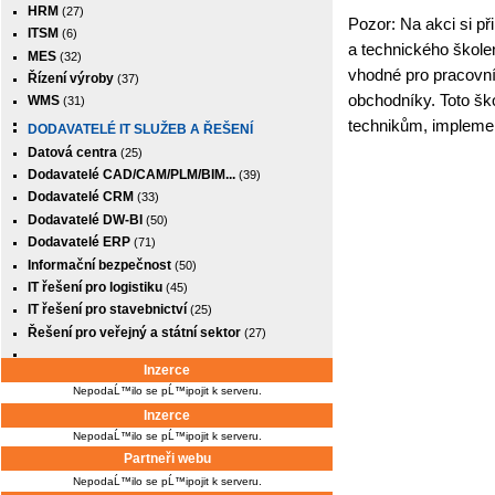
HRM
(27)
Pozor: Na akci si př
ITSM
(6)
a technického škole
MES
(32)
vhodné pro pracovní
Řízení výroby
(37)
obchodníky. Toto šk
WMS
(31)
technikům, impleme
DODAVATELÉ IT SLUŽEB A ŘEŠENÍ
Datová centra
(25)
Dodavatelé CAD/CAM/PLM/BIM...
(39)
Dodavatelé CRM
(33)
Dodavatelé DW-BI
(50)
Dodavatelé ERP
(71)
Informační bezpečnost
(50)
IT řešení pro logistiku
(45)
IT řešení pro stavebnictví
(25)
Řešení pro veřejný a státní sektor
(27)
Inzerce
NepodaĹ™ilo se pĹ™ipojit k serveru.
Inzerce
NepodaĹ™ilo se pĹ™ipojit k serveru.
Partneři webu
NepodaĹ™ilo se pĹ™ipojit k serveru.