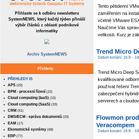
Tento pětidenní VMwa
zaměřením na instal
Přihlaste se k odběru newsletteru
SystemNEWS, který každý týden přináší
včetně VMware ESX
výběr článků z oblasti podnikové
Naučíme Vás spravov
informatiky
velikosti. Kurz je z
Trend Micro D
Archiv SystemNEWS
Datum konání: 16.9. - 18
Přehledy
Trend Micro Deep Sec
PŘEHLEDY IS
kvalifikované odbor
APS
(20)
používat řešení Tre
BPM - procesní řízení
(22)
zabezpečení hybridn
Cloud computing (IaaS)
(10)
serverech a cloudov
Cloud computing (SaaS)
(33)
CRM
(51)
Flowmon produ
DMS/ECM - správa dokumentů
(20)
EAM
(17)
Veracompem
Ekonomické systémy
(68)
Datum konání: 18.9. - 18
ERP
(77)