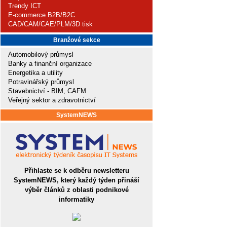
Trendy ICT
E-commerce B2B/B2C
CAD/CAM/CAE/PLM/3D tisk
Branžové sekce
Automobilový průmysl
Banky a finanční organizace
Energetika a utility
Potravinářský průmysl
Stavebnictví - BIM, CAFM
Veřejný sektor a zdravotnictví
SystemNEWS
Přihlaste se k odběru newsletteru
SystemNEWS, který každý týden přináší
výběr článků z oblasti podnikové
informatiky