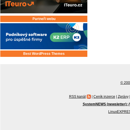
Partneři webu
Best WordPress Themes
© 2001
RSS kanál
|
Ceník inzerce
|
Zprávy
SystemNEWS (newsletter):
A
LinuxEXPRES