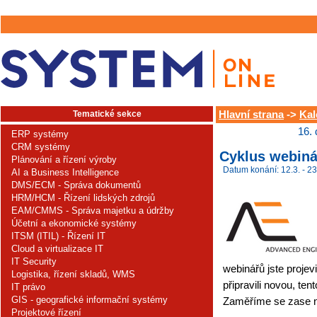
Tematické sekce
Hlavní strana
->
Kal
16.
ERP systémy
CRM systémy
Cyklus webiná
Plánování a řízení výroby
Datum konání: 12.3. - 23
AI a Business Intelligence
DMS/ECM - Správa dokumentů
HRM/HCM - Řízení lidských zdrojů
EAM/CMMS - Správa majetku a údržby
Účetní a ekonomické systémy
ITSM (ITIL) - Řízení IT
Cloud a virtualizace IT
IT Security
webinářů jste projev
Logistika, řízení skladů, WMS
připravili novou, ten
IT právo
GIS - geografické informační systémy
Zaměříme se zase na
Projektové řízení