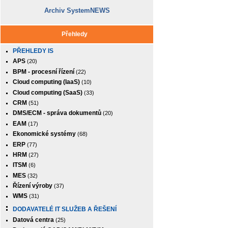
Archiv SystemNEWS
Přehledy
PŘEHLEDY IS
APS
(20)
BPM - procesní řízení
(22)
Cloud computing (IaaS)
(10)
Cloud computing (SaaS)
(33)
CRM
(51)
DMS/ECM - správa dokumentů
(20)
EAM
(17)
Ekonomické systémy
(68)
ERP
(77)
HRM
(27)
ITSM
(6)
MES
(32)
Řízení výroby
(37)
WMS
(31)
DODAVATELÉ IT SLUŽEB A ŘEŠENÍ
Datová centra
(25)