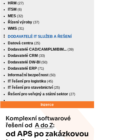
HRM
(27)
ITSM
(6)
MES
(32)
Řízení výroby
(37)
WMS
(31)
DODAVATELÉ IT SLUŽEB A ŘEŠENÍ
Datová centra
(25)
Dodavatelé CAD/CAM/PLM/BIM...
(39)
Dodavatelé CRM
(33)
Dodavatelé DW-BI
(50)
Dodavatelé ERP
(71)
Informační bezpečnost
(50)
IT řešení pro logistiku
(45)
IT řešení pro stavebnictví
(25)
Řešení pro veřejný a státní sektor
(27)
Inzerce