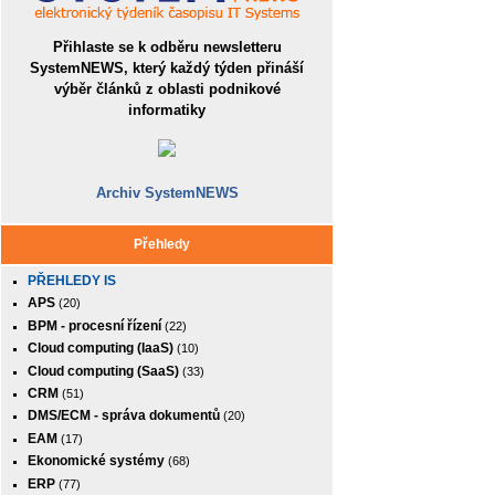
Přihlaste se k odběru newsletteru
SystemNEWS, který každý týden přináší
výběr článků z oblasti podnikové
informatiky
Archiv SystemNEWS
Přehledy
PŘEHLEDY IS
APS
(20)
BPM - procesní řízení
(22)
Cloud computing (IaaS)
(10)
Cloud computing (SaaS)
(33)
CRM
(51)
DMS/ECM - správa dokumentů
(20)
EAM
(17)
Ekonomické systémy
(68)
ERP
(77)