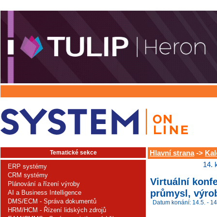
Tematické sekce
Hlavní strana
->
Kal
14. 
ERP systémy
CRM systémy
Virtuální kon
Plánování a řízení výroby
průmysl, výrob
AI a Business Intelligence
DMS/ECM - Správa dokumentů
Datum konání: 14.5. - 14
HRM/HCM - Řízení lidských zdrojů