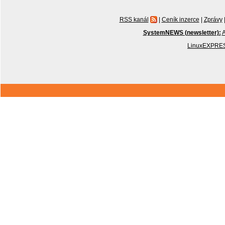
RSS kanál
|
Ceník inzerce
|
Zprávy
SystemNEWS (newsletter):
A
LinuxEXPRES