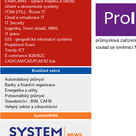
EAM/CMMS - Správa majetku a údržby
Účetní a ekonomické systémy
ITSM (ITIL) - Řízení IT
Cloud a virtualizace IT
IT Security
Logistika, řízení skladů, WMS
IT právo
GIS - geografické informační systémy
průmyslová zařízení
Projektové řízení
soulad se směrnicí 
Trendy ICT
E-commerce B2B/B2C
CAD/CAM/CAE/PLM/3D tisk
Branžové sekce
Automobilový průmysl
Banky a finanční organizace
Energetika a utility
Potravinářský průmysl
Stavebnictví - BIM, CAFM
Veřejný sektor a zdravotnictví
SystemNEWS