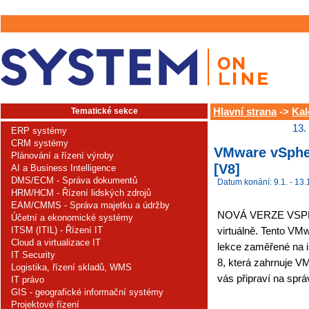
Tematické sekce
Hlavní strana
->
Kal
13.
ERP systémy
CRM systémy
VMware vSpher
Plánování a řízení výroby
[V8]
AI a Business Intelligence
DMS/ECM - Správa dokumentů
Datum konání: 9.1. - 13.
HRM/HCM - Řízení lidských zdrojů
EAM/CMMS - Správa majetku a údržby
NOVÁ VERZE VSPHER
Účetní a ekonomické systémy
ITSM (ITIL) - Řízení IT
virtuálně. Tento VMw
Cloud a virtualizace IT
lekce zaměřené na i
IT Security
8, která zahrnuje V
Logistika, řízení skladů, WMS
vás připraví na správ
IT právo
GIS - geografické informační systémy
Projektové řízení