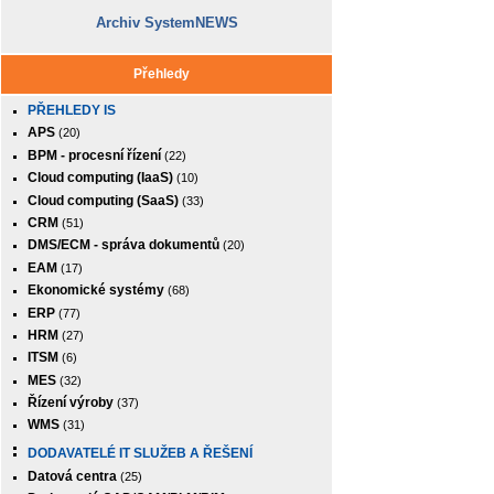
Archiv SystemNEWS
Přehledy
PŘEHLEDY IS
APS
(20)
BPM - procesní řízení
(22)
Cloud computing (IaaS)
(10)
Cloud computing (SaaS)
(33)
CRM
(51)
DMS/ECM - správa dokumentů
(20)
EAM
(17)
Ekonomické systémy
(68)
ERP
(77)
HRM
(27)
ITSM
(6)
MES
(32)
Řízení výroby
(37)
WMS
(31)
DODAVATELÉ IT SLUŽEB A ŘEŠENÍ
Datová centra
(25)