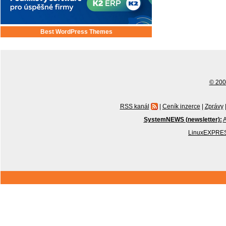
Best WordPress Themes
© 2001
RSS kanál
|
Ceník inzerce
|
Zprávy
SystemNEWS (newsletter):
A
LinuxEXPRES