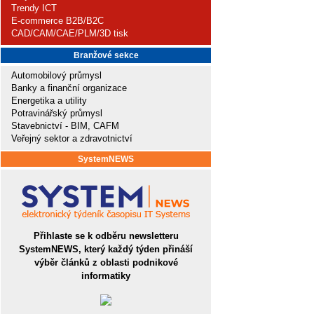
Trendy ICT
E-commerce B2B/B2C
CAD/CAM/CAE/PLM/3D tisk
Branžové sekce
Automobilový průmysl
Banky a finanční organizace
Energetika a utility
Potravinářský průmysl
Stavebnictví - BIM, CAFM
Veřejný sektor a zdravotnictví
SystemNEWS
Přihlaste se k odběru newsletteru
SystemNEWS, který každý týden přináší
výběr článků z oblasti podnikové
informatiky