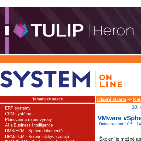
Tematické sekce
Hlavní strana
->
Kal
10. 
ERP systémy
CRM systémy
VMware vSpher
Plánování a řízení výroby
Datum konání: 10.5. - 14
AI a Business Intelligence
DMS/ECM - Správa dokumentů
HRM/HCM - Řízení lidských zdrojů
Školení je možné ab