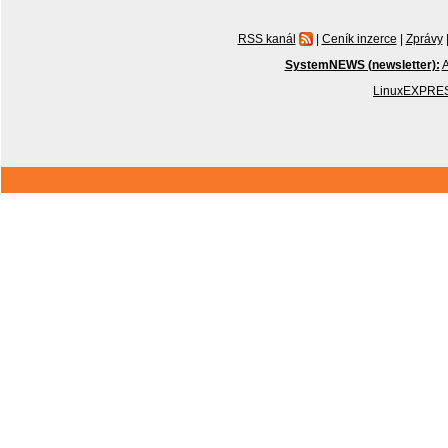
RSS kanál
|
Ceník inzerce
|
Zprávy
SystemNEWS (newsletter):
A
LinuxEXPRES