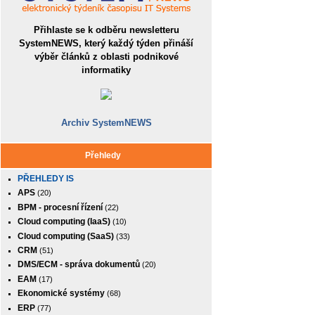
Přihlaste se k odběru newsletteru
SystemNEWS, který každý týden přináší
výběr článků z oblasti podnikové
informatiky
Archiv SystemNEWS
Přehledy
PŘEHLEDY IS
APS
(20)
BPM - procesní řízení
(22)
Cloud computing (IaaS)
(10)
Cloud computing (SaaS)
(33)
CRM
(51)
DMS/ECM - správa dokumentů
(20)
EAM
(17)
Ekonomické systémy
(68)
ERP
(77)