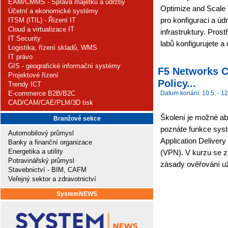
EAM/CMMS - Správa majetku a údržby
Optimize and Scale 
Účetní a ekonomické systémy
pro konfiguraci a úd
ITSM (ITIL) - Řízení IT
Cloud a virtualizace IT
infrastruktury. Pro
IT Security
labů konfigurujete a 
Logistika, řízení skladů, WMS
IT právo
GIS - geografické informační systémy
F5 Networks C
Projektové řízení
Policy...
Trendy ICT
E-commerce B2B/B2C
Datum konání: 10.5. - 12
CAD/CAM/CAE/PLM/3D tisk
Školení je možné abs
Branžové sekce
poznáte funkce syst
Automobilový průmysl
Application Deliver
Banky a finanční organizace
Energetika a utility
(VPN). V kurzu se z
Potravinářský průmysl
zásady ověřování už
Stavebnictví - BIM, CAFM
Veřejný sektor a zdravotnictví
SystemNEWS