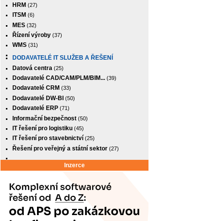
HRM
(27)
ITSM
(6)
MES
(32)
Řízení výroby
(37)
WMS
(31)
DODAVATELÉ IT SLUŽEB A ŘEŠENÍ
Datová centra
(25)
Dodavatelé CAD/CAM/PLM/BIM...
(39)
Dodavatelé CRM
(33)
Dodavatelé DW-BI
(50)
Dodavatelé ERP
(71)
Informační bezpečnost
(50)
IT řešení pro logistiku
(45)
IT řešení pro stavebnictví
(25)
Řešení pro veřejný a státní sektor
(27)
Inzerce