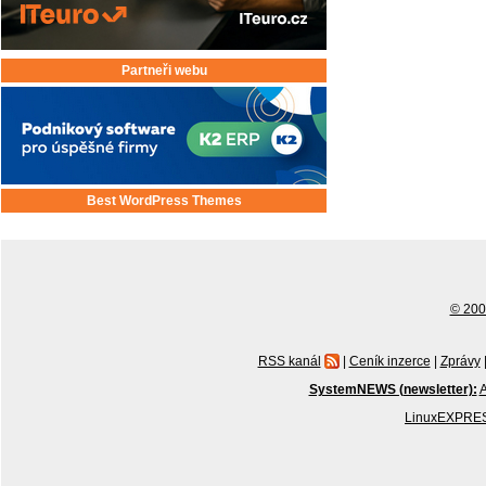
Partneři webu
Best WordPress Themes
© 2001
RSS kanál
|
Ceník inzerce
|
Zprávy
SystemNEWS (newsletter):
A
LinuxEXPRES