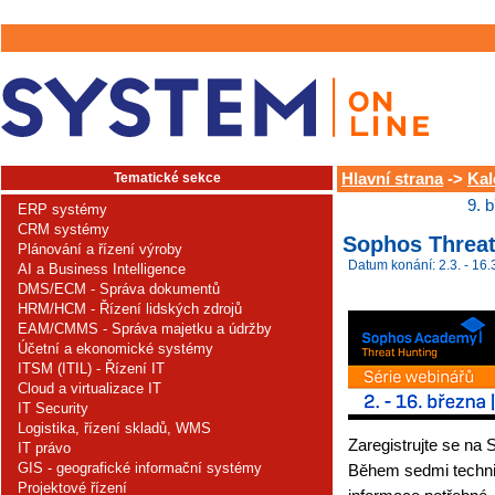
Tematické sekce
Hlavní strana
->
Kal
9. 
ERP systémy
CRM systémy
Sophos Threa
Plánování a řízení výroby
Datum konání: 2.3. - 16.
AI a Business Intelligence
DMS/ECM - Správa dokumentů
HRM/HCM - Řízení lidských zdrojů
EAM/CMMS - Správa majetku a údržby
Účetní a ekonomické systémy
ITSM (ITIL) - Řízení IT
Cloud a virtualizace IT
IT Security
Logistika, řízení skladů, WMS
Zaregistrujte se na
IT právo
GIS - geografické informační systémy
Během sedmi techn
Projektové řízení