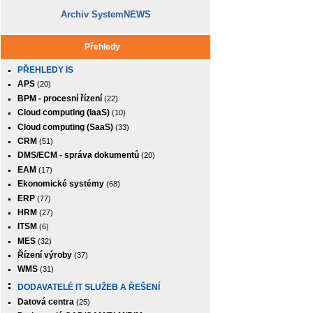
Archiv SystemNEWS
Přehledy
PŘEHLEDY IS
APS
(20)
BPM - procesní řízení
(22)
Cloud computing (IaaS)
(10)
Cloud computing (SaaS)
(33)
CRM
(51)
DMS/ECM - správa dokumentů
(20)
EAM
(17)
Ekonomické systémy
(68)
ERP
(77)
HRM
(27)
ITSM
(6)
MES
(32)
Řízení výroby
(37)
WMS
(31)
DODAVATELÉ IT SLUŽEB A ŘEŠENÍ
Datová centra
(25)