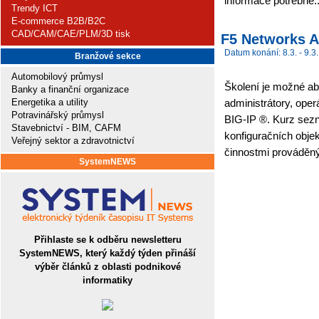
informace potřebné.
Trendy ICT
E-commerce B2B/B2C
CAD/CAM/CAE/PLM/3D tisk
F5 Networks A
Datum konání: 8.3. - 9.3.
Branžové sekce
Automobilový průmysl
Školení je možné abs
Banky a finanční organizace
Energetika a utility
administrátory, ope
Potravinářský průmysl
BIG-IP ®. Kurz sez
Stavebnictví - BIM, CAFM
konfiguračních obje
Veřejný sektor a zdravotnictví
činnostmi prováděný
SystemNEWS
Přihlaste se k odběru newsletteru
SystemNEWS, který každý týden přináší
výběr článků z oblasti podnikové
informatiky