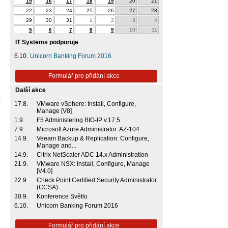
15
16
17
18
19
20
21
22
23
24
25
26
27
28
29
30
31
1
2
3
4
5
6
7
8
9
10
11
IT Systems podporuje
6.10.
Unicorn Banking Forum 2016
Formulář pro přidání akce
Další akce
E
17.8.
VMware vSphere: Install, Configure,
Manage [V8]
1.9.
F5 Administering BIG-IP v.17.5
7.9.
Microsoft Azure Administrator: AZ-104
14.9.
Veeam Backup & Replication: Configure,
Manage and...
14.9.
Citrix NetScaler ADC 14.x Administration
21.9.
VMware NSX: Install, Configure, Manage
[V4.0]
22.9.
Check Point Certified Security Administrator
(CCSA)...
30.9.
Konference Světlo
6.10.
Unicorn Banking Forum 2016
Formulář pro přidání akce