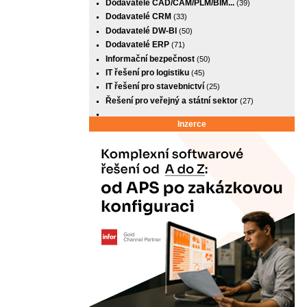
Dodavatelé CAD/CAM/PLM/BIM...
(39)
Dodavatelé CRM
(33)
Dodavatelé DW-BI
(50)
Dodavatelé ERP
(71)
Informační bezpečnost
(50)
IT řešení pro logistiku
(45)
IT řešení pro stavebnictví
(25)
Řešení pro veřejný a státní sektor
(27)
Inzerce