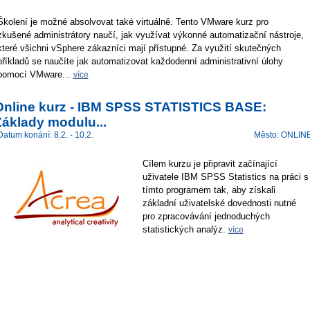
Školení je možné absolvovat také virtuálně. Tento VMware kurz pro
zkušené administrátory naučí, jak využívat výkonné automatizační nástroje,
které všichni vSphere zákazníci mají přístupné. Za využití skutečných
příkladů se naučíte jak automatizovat každodenní administrativní úlohy
pomocí VMware...
více
Online kurz - IBM SPSS STATISTICS BASE:
Základy modulu...
Datum konání: 8.2. - 10.2.
Město: ONLIN
Cílem kurzu je připravit začínající
uživatele IBM SPSS Statistics na práci s
tímto programem tak, aby získali
základní uživatelské dovednosti nutné
pro zpracovávání jednoduchých
statistických analýz.
více