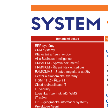
Tematické sekce
H
ERP systémy
CRM systémy
Plánování a řízení výroby
AI a Business Intelligence
DMS/ECM - Správa dokumentů
HRM/HCM - Řízení lidských zdrojů
EAM/CMMS - Správa majetku a údržby
Účetní a ekonomické systémy
ITSM (ITIL) - Řízení IT
Cloud a virtualizace IT
IT Security
Logistika, řízení skladů, WMS
IT právo
O
GIS - geografické informační systémy
Projektové řízení