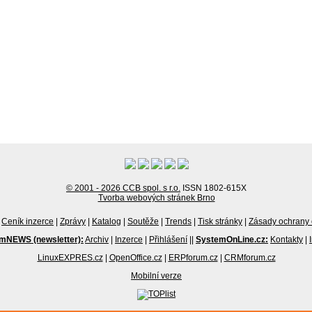
© 2001 - 2026 CCB spol. s r.o.
ISSN 1802-615X
Tvorba webových stránek Brno
Ceník inzerce
|
Zprávy
|
Katalog
|
Soutěže
|
Trends
|
Tisk stránky
|
Zásady ochrany 
mNEWS (newsletter):
Archiv
|
Inzerce
|
Přihlášení
||
SystemOnLine.cz:
Kontakty
|
LinuxEXPRES.cz
|
OpenOffice.cz
|
ERPforum.cz
|
CRMforum.cz
Mobilní verze