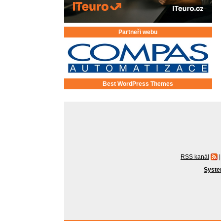
Partneři webu
Best WordPress Themes
RSS kanál
|
Syste