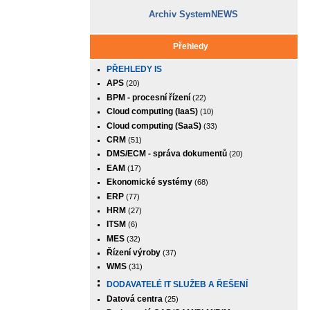
Archiv SystemNEWS
Přehledy
PŘEHLEDY IS
APS
(20)
BPM - procesní řízení
(22)
Cloud computing (IaaS)
(10)
Cloud computing (SaaS)
(33)
CRM
(51)
DMS/ECM - správa dokumentů
(20)
EAM
(17)
Ekonomické systémy
(68)
ERP
(77)
HRM
(27)
ITSM
(6)
MES
(32)
Řízení výroby
(37)
WMS
(31)
DODAVATELÉ IT SLUŽEB A ŘEŠENÍ
Datová centra
(25)