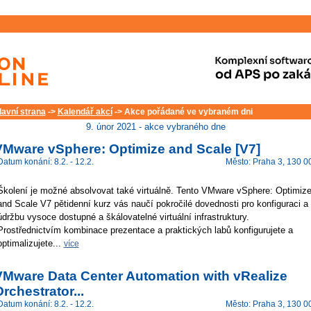
lavní strana
->
Kalendář akcí
-> Akce pořádané ve vybraném dni
9. únor 2021 - akce vybraného dne
VMware vSphere: Optimize and Scale [V7]
Datum konání: 8.2. - 12.2.
Město: Praha 3, 130 0
Školení je možné absolvovat také virtuálně. Tento VMware vSphere: Optimiz
and Scale V7 pětidenní kurz vás naučí pokročilé dovednosti pro konfiguraci a
údržbu vysoce dostupné a škálovatelné virtuální infrastruktury.
Prostřednictvím kombinace prezentace a praktických labů konfigurujete a
optimalizujete...
více
VMware Data Center Automation with vRealize
rchestrator...
Datum konání: 8.2. - 12.2.
Město: Praha 3, 130 0