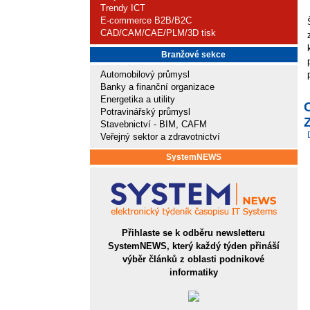
Trendy ICT
E-commerce B2B/B2C
CAD/CAM/CAE/PLM/3D tisk
Branžové sekce
Automobilový průmysl
Banky a finanční organizace
Energetika a utility
Potravinářský průmysl
Stavebnictví - BIM, CAFM
Veřejný sektor a zdravotnictví
SystemNEWS
Přihlaste se k odběru newsletteru
SystemNEWS, který každý týden přináší
výběr článků z oblasti podnikové
informatiky