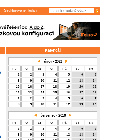
Strukturované hledání
Kalendář
únor - 2021
Po
Út
St
Čt
Pá
So
Ne
0
1
2
3
4
5
6
7
8
9
10
11
12
13
14
e
15
16
17
18
19
20
21
22
23
24
25
26
27
28
1
2
3
4
5
6
7
8
9
10
11
12
13
14
červenec - 2019
Po
Út
St
Čt
Pá
So
Ne
1
2
3
4
5
6
7
8
9
10
11
12
13
14
0