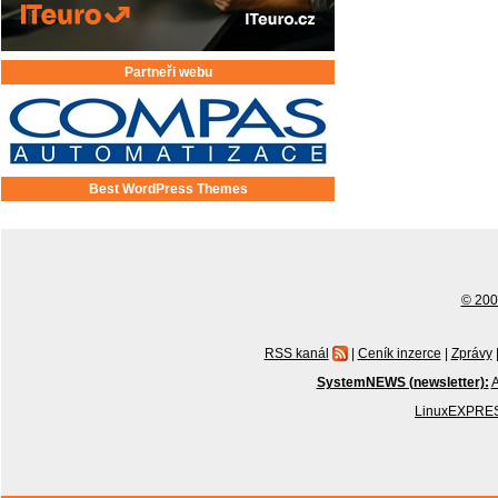
Partneři webu
Best WordPress Themes
© 2001
RSS kanál
|
Ceník inzerce
|
Zprávy
SystemNEWS (newsletter):
A
LinuxEXPRES