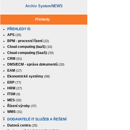
Archiv SystemNEWS
Přehledy
PŘEHLEDY IS
APS
(20)
BPM - procesní řízení
(22)
Cloud computing (IaaS)
(10)
Cloud computing (SaaS)
(33)
CRM
(51)
DMS/ECM - správa dokumentů
(20)
EAM
(17)
Ekonomické systémy
(68)
ERP
(77)
HRM
(27)
ITSM
(6)
MES
(32)
Řízení výroby
(37)
WMS
(31)
DODAVATELÉ IT SLUŽEB A ŘEŠENÍ
Datová centra
(25)