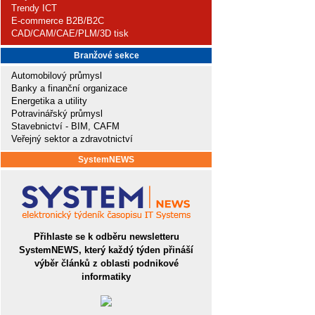
Trendy ICT
E-commerce B2B/B2C
CAD/CAM/CAE/PLM/3D tisk
Branžové sekce
Automobilový průmysl
Banky a finanční organizace
Energetika a utility
Potravinářský průmysl
Stavebnictví - BIM, CAFM
Veřejný sektor a zdravotnictví
SystemNEWS
Přihlaste se k odběru newsletteru
SystemNEWS, který každý týden přináší
výběr článků z oblasti podnikové
informatiky