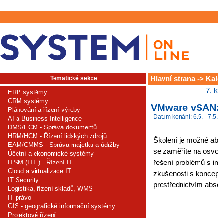
Tematické sekce
Hlavní strana
->
Kal
7. 
ERP systémy
CRM systémy
VMware vSAN: 
Plánování a řízení výroby
Datum konání: 6.5. - 7.5.
AI a Business Intelligence
DMS/ECM - Správa dokumentů
HRM/HCM - Řízení lidských zdrojů
Školení je možné ab
EAM/CMMS - Správa majetku a údržby
se zaměříte na osvo
Účetní a ekonomické systémy
řešení problémů s 
ITSM (ITIL) - Řízení IT
Cloud a virtualizace IT
zkušenosti s konce
IT Security
prostřednictvím abso
Logistika, řízení skladů, WMS
IT právo
GIS - geografické informační systémy
Projektové řízení