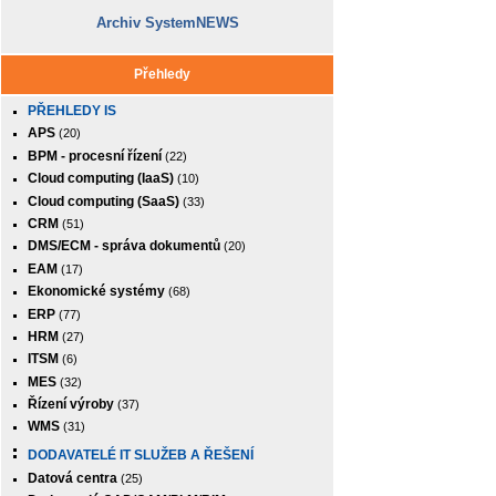
Archiv SystemNEWS
Přehledy
PŘEHLEDY IS
APS
(20)
BPM - procesní řízení
(22)
Cloud computing (IaaS)
(10)
Cloud computing (SaaS)
(33)
CRM
(51)
DMS/ECM - správa dokumentů
(20)
EAM
(17)
Ekonomické systémy
(68)
ERP
(77)
HRM
(27)
ITSM
(6)
MES
(32)
Řízení výroby
(37)
WMS
(31)
DODAVATELÉ IT SLUŽEB A ŘEŠENÍ
Datová centra
(25)