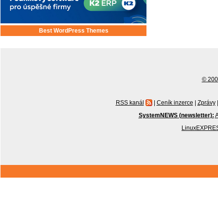
Best WordPress Themes
© 2001
RSS kanál
|
Ceník inzerce
|
Zprávy
SystemNEWS (newsletter):
A
LinuxEXPRES