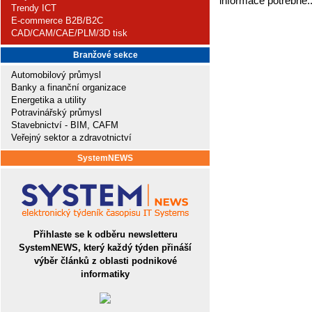
informace potřebné.
Trendy ICT
E-commerce B2B/B2C
CAD/CAM/CAE/PLM/3D tisk
Branžové sekce
Automobilový průmysl
Banky a finanční organizace
Energetika a utility
Potravinářský průmysl
Stavebnictví - BIM, CAFM
Veřejný sektor a zdravotnictví
SystemNEWS
Přihlaste se k odběru newsletteru
SystemNEWS, který každý týden přináší
výběr článků z oblasti podnikové
informatiky