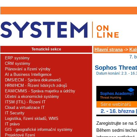
Tematické sekce
Hlavní strana
->
Kal
7. 
ERP systémy
CRM systémy
Sophos Threa
Plánování a řízení výroby
Datum konání: 2.3. - 16.
AI a Business Intelligence
DMS/ECM - Správa dokumentů
HRM/HCM - Řízení lidských zdrojů
EAM/CMMS - Správa majetku a údržby
Účetní a ekonomické systémy
ITSM (ITIL) - Řízení IT
Cloud a virtualizace IT
IT Security
Logistika, řízení skladů, WMS
Zaregistrujte se na
IT právo
GIS - geografické informační systémy
Během sedmi techn
Projektové řízení