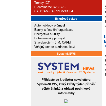
Trendy ICT
E-commerce B2B/B2C
CAD/CAM/CAE/PLM/3D tisk
Branžové sekce
Automobilový průmysl
Banky a finanční organizace
Energetika a utility
Potravinářský průmysl
Stavebnictví - BIM, CAFM
Veřejný sektor a zdravotnictví
SystemNEWS
Přihlaste se k odběru newsletteru
SystemNEWS, který každý týden přináší
výběr článků z oblasti podnikové
informatiky