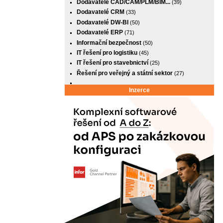
Dodavatelé CAD/CAM/PLM/BIM...
(39)
Dodavatelé CRM
(33)
Dodavatelé DW-BI
(50)
Dodavatelé ERP
(71)
Informační bezpečnost
(50)
IT řešení pro logistiku
(45)
IT řešení pro stavebnictví
(25)
Řešení pro veřejný a státní sektor
(27)
Inzerce