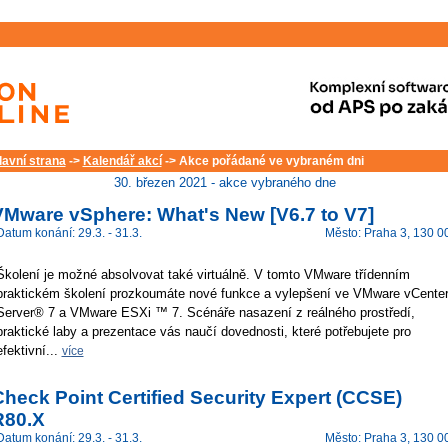
lavní strana
->
Kalendář akcí
-> Akce pořádané ve vybraném dni
30. březen 2021 - akce vybraného dne
VMware vSphere: What's New [V6.7 to V7]
Datum konání: 29.3. - 31.3.
Město: Praha 3, 130 0
Školení je možné absolvovat také virtuálně. V tomto VMware třídenním
praktickém školení prozkoumáte nové funkce a vylepšení ve VMware vCente
Server® 7 a VMware ESXi ™ 7. Scénáře nasazení z reálného prostředí,
praktické laby a prezentace vás naučí dovednosti, které potřebujete pro
efektivní...
více
heck Point Certified Security Expert (CCSE)
R80.X
Datum konání: 29.3. - 31.3.
Město: Praha 3, 130 0