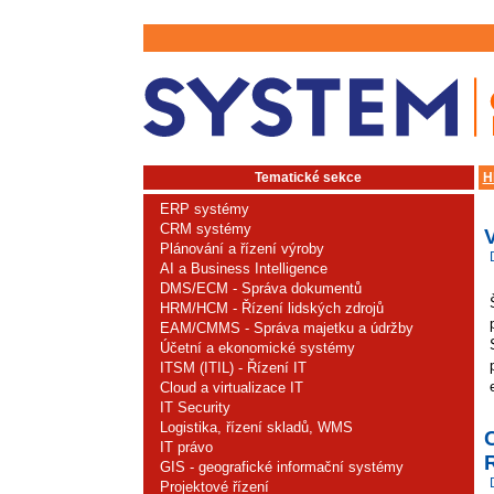
Tematické sekce
H
ERP systémy
CRM systémy
Plánování a řízení výroby
AI a Business Intelligence
DMS/ECM - Správa dokumentů
HRM/HCM - Řízení lidských zdrojů
EAM/CMMS - Správa majetku a údržby
Účetní a ekonomické systémy
ITSM (ITIL) - Řízení IT
Cloud a virtualizace IT
IT Security
Logistika, řízení skladů, WMS
C
IT právo
GIS - geografické informační systémy
Projektové řízení