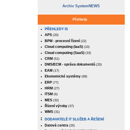
Archiv SystemNEWS
Přehledy
PŘEHLEDY IS
APS
(20)
BPM - procesní řízení
(22)
Cloud computing (IaaS)
(10)
Cloud computing (SaaS)
(33)
CRM
(51)
DMS/ECM - správa dokumentů
(20)
EAM
(17)
Ekonomické systémy
(68)
ERP
(77)
HRM
(27)
ITSM
(6)
MES
(32)
Řízení výroby
(37)
WMS
(31)
DODAVATELÉ IT SLUŽEB A ŘEŠENÍ
Datová centra
(25)