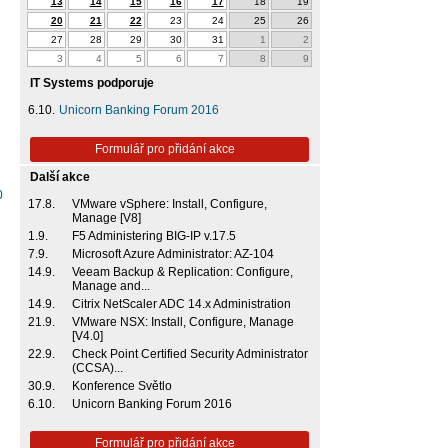
13
14
15
16
17
18
19
20
21
22
23
24
25
26
27
28
29
30
31
1
2
3
4
5
6
7
8
9
IT Systems podporuje
6.10.
Unicorn Banking Forum 2016
Formulář pro přidání akce
Další akce
0
17.8.
VMware vSphere: Install, Configure,
Manage [V8]
1.9.
F5 Administering BIG-IP v.17.5
7.9.
Microsoft Azure Administrator: AZ-104
14.9.
Veeam Backup & Replication: Configure,
Manage and...
14.9.
Citrix NetScaler ADC 14.x Administration
21.9.
VMware NSX: Install, Configure, Manage
[V4.0]
22.9.
Check Point Certified Security Administrator
(CCSA)...
30.9.
Konference Světlo
6.10.
Unicorn Banking Forum 2016
Formulář pro přidání akce