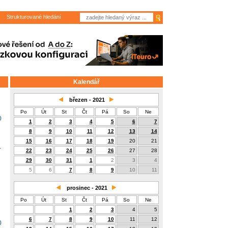
Strukturované hledání
Kalendář
březen - 2021
Po
Út
St
Čt
Pá
So
Ne
0
1
2
3
4
5
6
7
8
9
10
11
12
13
14
15
16
17
18
19
20
21
r
22
23
24
25
26
27
28
29
30
31
1
2
3
4
5
6
7
8
9
10
11
prosinec - 2021
Po
Út
St
Čt
Pá
So
Ne
1
2
3
4
5
6
7
8
9
10
11
12
0