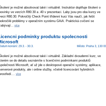
Školení je možné absolvovat také i virtuálně. Instruktor doplňuje školení o
novinky ve verzích R80.30 a .40 v prezentaci. Laby jsou pro oba kurzy ve
verzi R80.30. Pokročilý Check Point třídenní kurz Vás naučí, jak řešit
pokročilé problémy v operačním systému GAiA. Praktická cvičení se
zabývají...
více
Licencni podminky produktu spolecnosti
Microsoft
Datum konání: 29.3. - 30.3.
Město: Praha 3, 130 0
Školení je možné absolvovat také i virtuálně. Základní dvoudenní kurz, ve
kterém se do detailu seznámíte s licenčními podmínkami produktů
společnosti Microsoft, ať už jde o desktopové operační systémy, aplikace,
serverové produkty, ale i online služby, včetně licencování hybridních
prostředí....
více