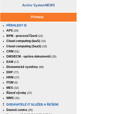
Archiv SystemNEWS
Přehledy
PŘEHLEDY IS
APS
(20)
BPM - procesní řízení
(22)
Cloud computing (IaaS)
(10)
Cloud computing (SaaS)
(33)
CRM
(51)
DMS/ECM - správa dokumentů
(20)
EAM
(17)
Ekonomické systémy
(68)
ERP
(77)
HRM
(27)
ITSM
(6)
MES
(32)
Řízení výroby
(37)
WMS
(31)
DODAVATELÉ IT SLUŽEB A ŘEŠENÍ
Datová centra
(25)