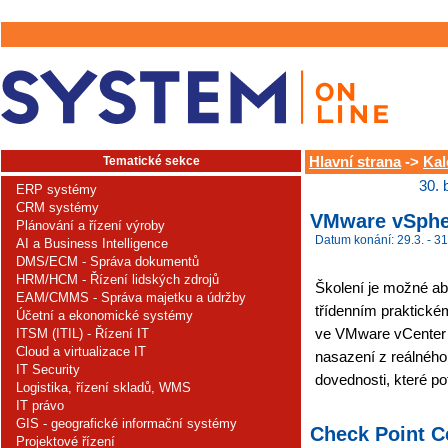
Tematické sekce
Hlavní strana
->
Kal
30. 
ERP systémy
CRM systémy
VMware vSpher
Plánování a řízení výroby
Datum konání: 29.3. - 31
AI a Business Intelligence
DMS/ECM - Správa dokumentů
HRM/HCM - Řízení lidských zdrojů
Školení je možné ab
EAM/CMMS - Správa majetku a údržby
třídenním praktické
Účetní a ekonomické systémy
ve VMware vCenter
ITSM (ITIL) - Řízení IT
Cloud a virtualizace IT
nasazení z reálného 
IT Security
dovednosti, které pot
Logistika, řízení skladů, WMS
IT právo
GIS - geografické informační systémy
Check Point Ce
Projektové řízení