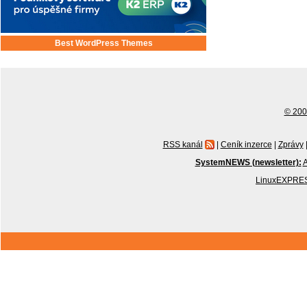
Best WordPress Themes
© 2001
RSS kanál
|
Ceník inzerce
|
Zprávy
SystemNEWS (newsletter):
A
LinuxEXPRES