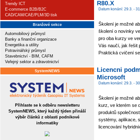
R80.X
Trendy ICT
E-commerce B2B/B2C
Datum konání: 29.3. - 31
CAD/CAM/CAE/PLM/3D tisk
Školení je možné abs
Branžové sekce
školení o novinky ve
Automobilový průmysl
pro oba kurzy ve ver
Banky a finanční organizace
Energetika a utility
Vás naučí, jak řeši
Potravinářský průmysl
Praktická cvičení se
Stavebnictví - BIM, CAFM
Veřejný sektor a zdravotnictví
Licencni podm
SystemNEWS
Microsoft
Datum konání: 29.3. - 30
Školení je možné abs
kurz, ve kterém se 
Přihlaste se k odběru newsletteru
SystemNEWS, který každý týden přináší
produktů společnosti
výběr článků z oblasti podnikové
systémy, aplikace, s
informatiky
licencování hybridníc