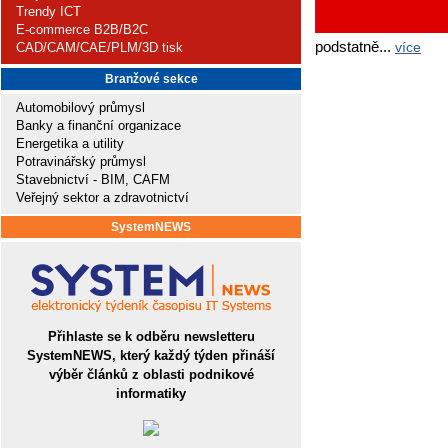
Trendy ICT
E-commerce B2B/B2C
podstatně...
více
CAD/CAM/CAE/PLM/3D tisk
Branžové sekce
Automobilový průmysl
Banky a finanční organizace
Energetika a utility
Potravinářský průmysl
Stavebnictví - BIM, CAFM
Veřejný sektor a zdravotnictví
SystemNEWS
Přihlaste se k odběru newsletteru
SystemNEWS, který každý týden přináší
výběr článků z oblasti podnikové
informatiky