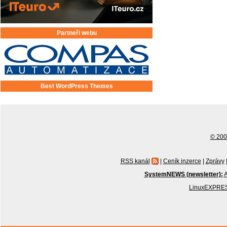
Partneři webu
Best WordPress Themes
© 2001
RSS kanál
|
Ceník inzerce
|
Zprávy
SystemNEWS (newsletter):
A
LinuxEXPRES