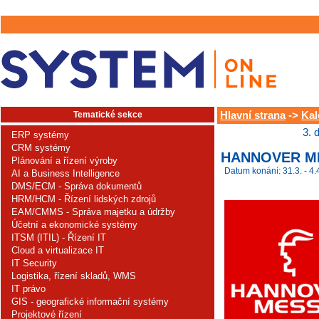
Tematické sekce
Hlavní strana
->
Kal
3. 
ERP systémy
CRM systémy
HANNOVER ME
Plánování a řízení výroby
Datum konání: 31.3. - 4.
AI a Business Intelligence
DMS/ECM - Správa dokumentů
HRM/HCM - Řízení lidských zdrojů
EAM/CMMS - Správa majetku a údržby
Účetní a ekonomické systémy
ITSM (ITIL) - Řízení IT
Cloud a virtualizace IT
IT Security
Logistika, řízení skladů, WMS
IT právo
GIS - geografické informační systémy
Projektové řízení