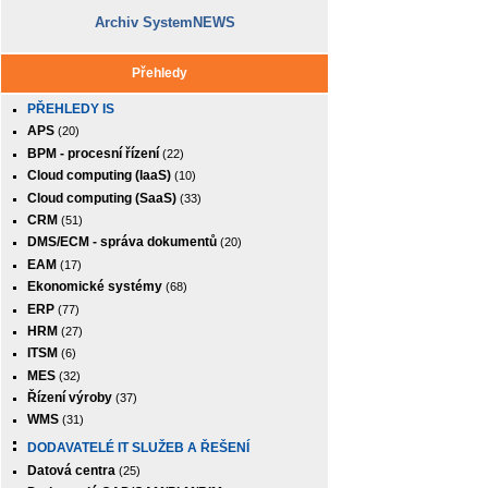
Archiv SystemNEWS
Přehledy
PŘEHLEDY IS
APS
(20)
BPM - procesní řízení
(22)
Cloud computing (IaaS)
(10)
Cloud computing (SaaS)
(33)
CRM
(51)
DMS/ECM - správa dokumentů
(20)
EAM
(17)
Ekonomické systémy
(68)
ERP
(77)
HRM
(27)
ITSM
(6)
MES
(32)
Řízení výroby
(37)
WMS
(31)
DODAVATELÉ IT SLUŽEB A ŘEŠENÍ
Datová centra
(25)