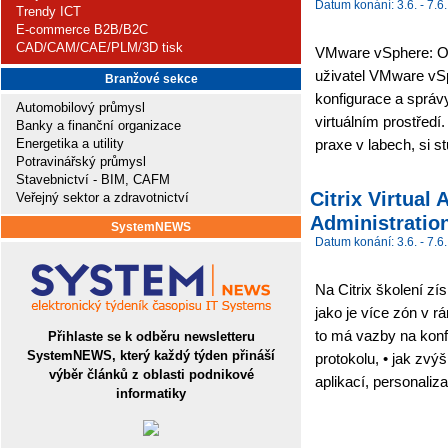
Datum konání: 3.6. - 7.6.
Trendy ICT
E-commerce B2B/B2C
CAD/CAM/CAE/PLM/3D tisk
VMware vSphere: Opt
uživatel VMware vS
Branžové sekce
konfigurace a sprá
Automobilový průmysl
virtuálním prostředí.
Banky a finanční organizace
Energetika a utility
praxe v labech, si s
Potravinářský průmysl
Stavebnictví - BIM, CAFM
Citrix Virtua
Veřejný sektor a zdravotnictví
Administration
SystemNEWS
Datum konání: 3.6. - 7.6.
Na Citrix školení zí
jako je více zón v r
to má vazby na konf
Přihlaste se k odběru newsletteru
SystemNEWS, který každý týden přináší
protokolu, • jak zvýš
výběr článků z oblasti podnikové
aplikací, personaliza
informatiky