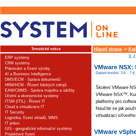
Tematické sekce
Hlavní strana
->
Kal
3. 
ERP systémy
CRM systémy
VMware NSX: I
Plánování a řízení výroby
Datum konání: 3.6. - 7.6.
AI a Business Intelligence
DMS/ECM - Správa dokumentů
HRM/HCM - Řízení lidských zdrojů
Školení VMware NSX 
EAM/CMMS - Správa majetku a údržby
VMware NSX™. Kur
Účetní a ekonomické systémy
platformy pro softw
ITSM (ITIL) - Řízení IT
Cloud a virtualizace IT
Naučíte se jak použ
IT Security
virtualizaci síťového
Logistika, řízení skladů, WMS
IT právo
GIS - geografické informační systémy
VMware vSpher
Projektové řízení