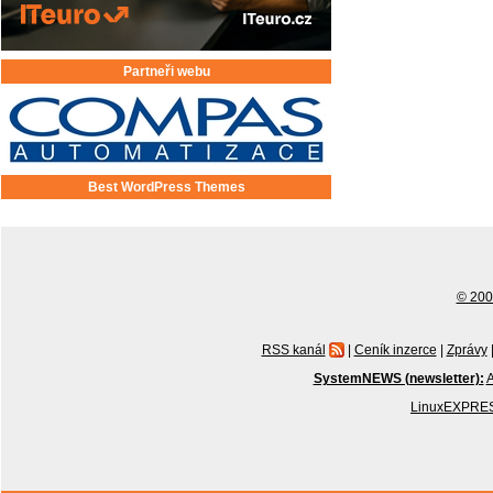
Partneři webu
Best WordPress Themes
© 2001
RSS kanál
|
Ceník inzerce
|
Zprávy
SystemNEWS (newsletter):
A
LinuxEXPRES