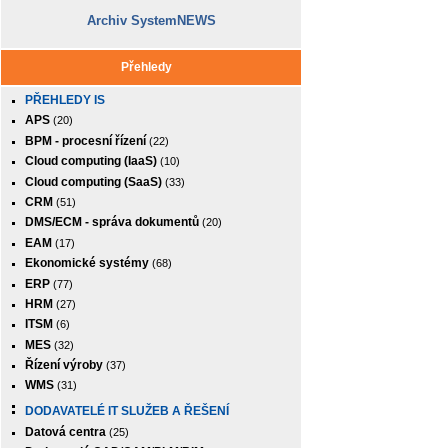
Archiv SystemNEWS
Přehledy
PŘEHLEDY IS
APS
(20)
BPM - procesní řízení
(22)
Cloud computing (IaaS)
(10)
Cloud computing (SaaS)
(33)
CRM
(51)
DMS/ECM - správa dokumentů
(20)
EAM
(17)
Ekonomické systémy
(68)
ERP
(77)
HRM
(27)
ITSM
(6)
MES
(32)
Řízení výroby
(37)
WMS
(31)
DODAVATELÉ IT SLUŽEB A ŘEŠENÍ
Datová centra
(25)