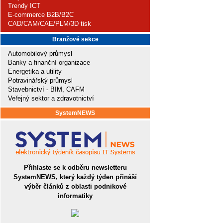
Trendy ICT
E-commerce B2B/B2C
CAD/CAM/CAE/PLM/3D tisk
Branžové sekce
Automobilový průmysl
Banky a finanční organizace
Energetika a utility
Potravinářský průmysl
Stavebnictví - BIM, CAFM
Veřejný sektor a zdravotnictví
SystemNEWS
Přihlaste se k odběru newsletteru
SystemNEWS, který každý týden přináší
výběr článků z oblasti podnikové
informatiky