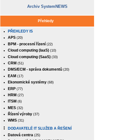
Archiv SystemNEWS
Přehledy
PŘEHLEDY IS
APS
(20)
BPM - procesní řízení
(22)
Cloud computing (IaaS)
(10)
Cloud computing (SaaS)
(33)
CRM
(51)
DMS/ECM - správa dokumentů
(20)
EAM
(17)
Ekonomické systémy
(68)
ERP
(77)
HRM
(27)
ITSM
(6)
MES
(32)
Řízení výroby
(37)
WMS
(31)
DODAVATELÉ IT SLUŽEB A ŘEŠENÍ
Datová centra
(25)