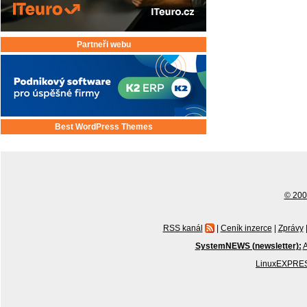
Partneři webu
Best WordPress Themes
© 2001
RSS kanál
|
Ceník inzerce
|
Zprávy
SystemNEWS (newsletter):
A
LinuxEXPRES