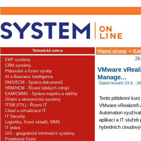
Tematické sekce
Hlavní strana
->
Kal
26
ERP systémy
CRM systémy
VMware vRealiz
Plánování a řízení výroby
Manage...
AI a Business Intelligence
DMS/ECM - Správa dokumentů
Datum konání: 24.9. - 28
HRM/HCM - Řízení lidských zdrojů
EAM/CMMS - Správa majetku a údržby
Tento pětidenní kurz
Účetní a ekonomické systémy
ITSM (ITIL) - Řízení IT
VMware vRealize® A
Cloud a virtualizace IT
Automation využívat 
IT Security
aplikací a IT služe
Logistika, řízení skladů, WMS
hybridních cloudovýc
IT právo
GIS - geografické informační systémy
Projektové řízení