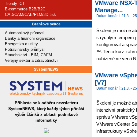
VMware NSX-T D
Trendy ICT
Manage...
E-commerce B2B/B2C
CAD/CAM/CAE/PLM/3D tisk
Datum konání: 21.3. - 25
Branžové sekce
Školení je možné ab
Automobilový průmysl
s rychlým tempem po
Banky a finanční organizace
Energetika a utility
konfigurovat a spra
Potravinářský průmysl
™. Tento kurz zahrn
Stavebnictví - BIM, CAFM
nabízené ve verzi N
Veřejný sektor a zdravotnictví
SystemNEWS
VMware vSpher
[V7]
Datum konání: 21.3. - 25
Školení je možné ab
Přihlaste se k odběru newsletteru
SystemNEWS, který každý týden přináší
intenzivní praktický
výběr článků z oblasti podnikové
správu VMware vSp
informatiky
VMware vCenter Serv
infrastruktury vSphe