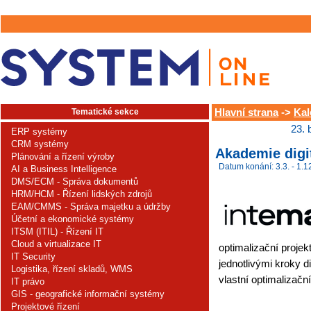
Tematické sekce
Hlavní strana
->
Kal
23. 
ERP systémy
CRM systémy
Akademie digi
Plánování a řízení výroby
Datum konání: 3.3. - 1.1
AI a Business Intelligence
DMS/ECM - Správa dokumentů
HRM/HCM - Řízení lidských zdrojů
EAM/CMMS - Správa majetku a údržby
Účetní a ekonomické systémy
ITSM (ITIL) - Řízení IT
Cloud a virtualizace IT
optimalizační projek
IT Security
jednotlivými kroky di
Logistika, řízení skladů, WMS
vlastní optimalizační
IT právo
GIS - geografické informační systémy
Projektové řízení