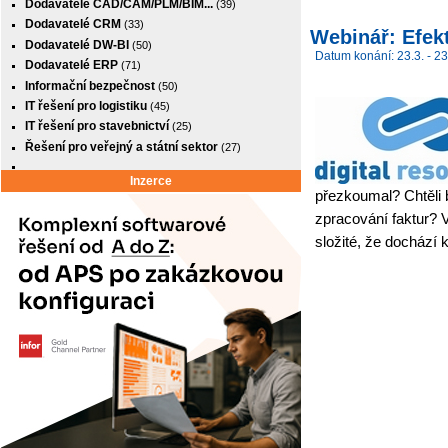
Dodavatelé CAD/CAM/PLM/BIM...
(39)
Dodavatelé CRM
(33)
Webinář: Efekt
Dodavatelé DW-BI
(50)
Datum konání: 23.3. - 23
Dodavatelé ERP
(71)
Informační bezpečnost
(50)
IT řešení pro logistiku
(45)
IT řešení pro stavebnictví
(25)
Řešení pro veřejný a státní sektor
(27)
Inzerce
přezkoumal? Chtěli b
zpracování faktur? 
složité, že dochází