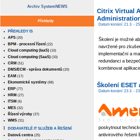
Archiv SystemNEWS
Citrix Virtua
Administration
Přehledy
Datum konání: 21.3. - 25
PŘEHLEDY IS
APS
(20)
Školení je možné abs
BPM - procesní řízení
(22)
navržené pro zkušen
Cloud computing (IaaS)
(10)
implementační a man
Cloud computing (SaaS)
(33)
redundanci a bezpeč
CRM
(51)
kombinovat aplikace
DMS/ECM - správa dokumentů
(20)
EAM
(17)
Ekonomické systémy
(68)
Školení ESET 
ERP
(77)
Datum konání: 23.3. - 23
HRM
(27)
ITSM
(6)
MES
(32)
Řízení výroby
(37)
WMS
(31)
poskytnout technick
DODAVATELÉ IT SLUŽEB A ŘEŠENÍ
antivirového řešení
Datová centra
(25)