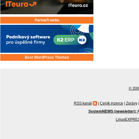
Partneři webu
Best WordPress Themes
© 2001
RSS kanál
|
Ceník inzerce
|
Zprávy
SystemNEWS (newsletter):
A
LinuxEXPRES