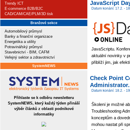
JavaScript Da
Trendy ICT
E-commerce B2B/B2C
Datum konání: 17.2. - 18
CAD/CAM/CAE/PLM/3D tisk
Branžové sekce
Automobilový průmysl
Banky a finanční organizace
Energetika a utility
Potravinářský průmysl
JavaScriptu. Konfer
Stavebnictví - BIM, CAFM
aktuální novinky v 
Veřejný sektor a zdravotnictví
přiblíží jim, jak efe
SystemNEWS
Check Point C
Administrator.
Datum konání: 18.2. - 19
Přihlaste se k odběru newsletteru
SystemNEWS, který každý týden přináší
Školení je možné abs
výběr článků z oblasti podnikové
Troubleshooting Adm
informatiky
konceptům a dovedn
mohou nastat při sp