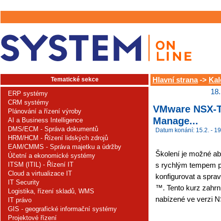
Tematické sekce
Hlavní strana
->
Kal
18.
ERP systémy
CRM systémy
VMware NSX-T D
Plánování a řízení výroby
Manage...
AI a Business Intelligence
DMS/ECM - Správa dokumentů
Datum konání: 15.2. - 19
HRM/HCM - Řízení lidských zdrojů
EAM/CMMS - Správa majetku a údržby
Školení je možné ab
Účetní a ekonomické systémy
ITSM (ITIL) - Řízení IT
s rychlým tempem po
Cloud a virtualizace IT
konfigurovat a spra
IT Security
™. Tento kurz zahrn
Logistika, řízení skladů, WMS
nabízené ve verzi N
IT právo
GIS - geografické informační systémy
Projektové řízení