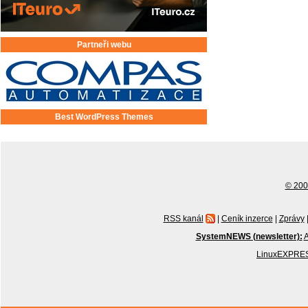
Partneři webu
Best WordPress Themes
© 2001
RSS kanál
|
Ceník inzerce
|
Zprávy
SystemNEWS (newsletter):
A
LinuxEXPRES