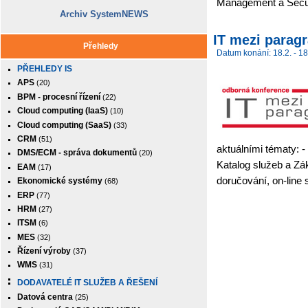
Management a Secu
Archiv SystemNEWS
IT mezi paragr
Přehledy
Datum konání: 18.2. - 18
PŘEHLEDY IS
APS
(20)
BPM - procesní řízení
(22)
Cloud computing (IaaS)
(10)
Cloud computing (SaaS)
(33)
CRM
(51)
aktuálními tématy: -
DMS/ECM - správa dokumentů
(20)
Katalog služeb a Zák
EAM
(17)
doručování, on-line 
Ekonomické systémy
(68)
ERP
(77)
HRM
(27)
ITSM
(6)
MES
(32)
Řízení výroby
(37)
WMS
(31)
DODAVATELÉ IT SLUŽEB A ŘEŠENÍ
Datová centra
(25)