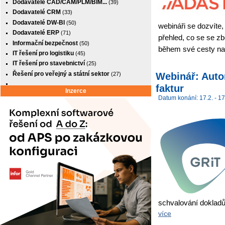
Dodavatelé CAD/CAM/PLM/BIM...
(39)
Dodavatelé CRM
(33)
Dodavatelé DW-BI
(50)
webináři se dozvíte, 
Dodavatelé ERP
(71)
přehled, co se se z
Informační bezpečnost
(50)
během své cesty nac
IT řešení pro logistiku
(45)
IT řešení pro stavebnictví
(25)
Řešení pro veřejný a státní sektor
Webinář: Auto
(27)
faktur
Inzerce
Datum konání: 17.2. - 17
schvalování dokladů
více