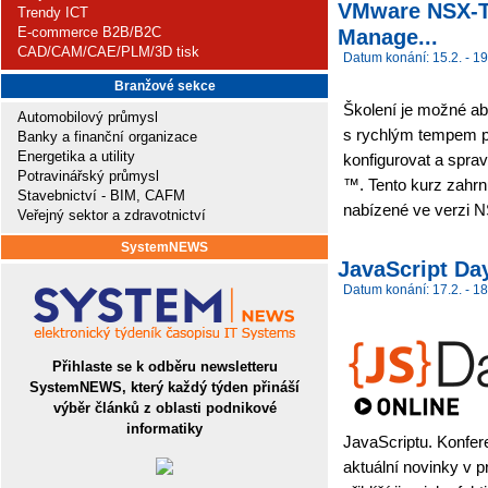
VMware NSX-T D
Trendy ICT
E-commerce B2B/B2C
Manage...
CAD/CAM/CAE/PLM/3D tisk
Datum konání: 15.2. - 19
Branžové sekce
Školení je možné ab
Automobilový průmysl
s rychlým tempem po
Banky a finanční organizace
Energetika a utility
konfigurovat a spra
Potravinářský průmysl
™. Tento kurz zahrn
Stavebnictví - BIM, CAFM
nabízené ve verzi N
Veřejný sektor a zdravotnictví
SystemNEWS
JavaScript Da
Datum konání: 17.2. - 18
Přihlaste se k odběru newsletteru
SystemNEWS, který každý týden přináší
výběr článků z oblasti podnikové
informatiky
JavaScriptu. Konfer
aktuální novinky v 