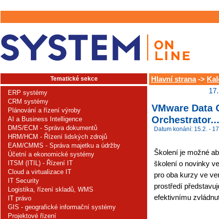
Tematické sekce
Hlavní strana
->
Kal
17.
ERP systémy
CRM systémy
VMware Data C
Plánování a řízení výroby
Orchestrator..
AI a Business Intelligence
DMS/ECM - Správa dokumentů
Datum konání: 15.2. - 17
HRM/HCM - Řízení lidských zdrojů
EAM/CMMS - Správa majetku a údržby
Školení je možné abs
Účetní a ekonomické systémy
ITSM (ITIL) - Řízení IT
školení o novinky ve
Cloud a virtualizace IT
pro oba kurzy ve v
IT Security
prostředí představuj
Logistika, řízení skladů, WMS
efektivnímu zvládnut
IT právo
GIS - geografické informační systémy
Projektové řízení