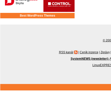
Best WordPress Themes
© 2001
RSS kanál
|
Ceník inzerce
|
Zprávy
SystemNEWS (newsletter):
A
LinuxEXPRES