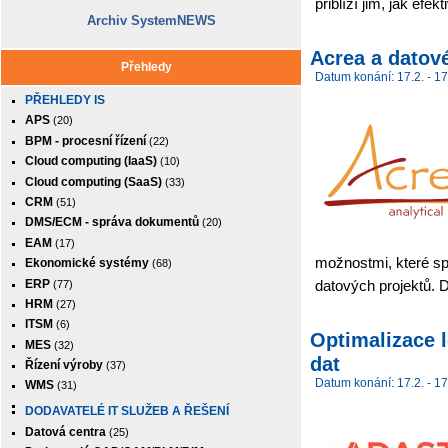
přiblíží jim, jak efe
Archiv SystemNEWS
Acrea a datové
Přehledy
Datum konání: 17.2. - 17
PŘEHLEDY IS
APS
(20)
BPM - procesní řízení
(22)
Cloud computing (IaaS)
(10)
Cloud computing (SaaS)
(33)
CRM
(51)
DMS/ECM - správa dokumentů
(20)
EAM
(17)
možnostmi, které sp
Ekonomické systémy
(68)
ERP
datových projektů. D
(77)
HRM
(27)
ITSM
(6)
Optimalizace 
MES
(32)
dat
Řízení výroby
(37)
Datum konání: 17.2. - 17
WMS
(31)
DODAVATELÉ IT SLUŽEB A ŘEŠENÍ
Datová centra
(25)