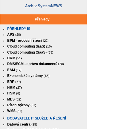
Archiv SystemNEWS
Přehledy
PŘEHLEDY IS
APS
(20)
BPM - procesní řízení
(22)
Cloud computing (IaaS)
(10)
Cloud computing (SaaS)
(33)
CRM
(51)
DMS/ECM - správa dokumentů
(20)
EAM
(17)
Ekonomické systémy
(68)
ERP
(77)
HRM
(27)
ITSM
(6)
MES
(32)
Řízení výroby
(37)
WMS
(31)
DODAVATELÉ IT SLUŽEB A ŘEŠENÍ
Datová centra
(25)