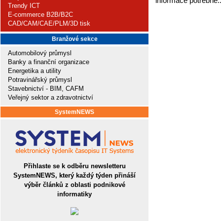
informace potřebné.
Trendy ICT
E-commerce B2B/B2C
CAD/CAM/CAE/PLM/3D tisk
Branžové sekce
Automobilový průmysl
Banky a finanční organizace
Energetika a utility
Potravinářský průmysl
Stavebnictví - BIM, CAFM
Veřejný sektor a zdravotnictví
SystemNEWS
Přihlaste se k odběru newsletteru
SystemNEWS, který každý týden přináší
výběr článků z oblasti podnikové
informatiky