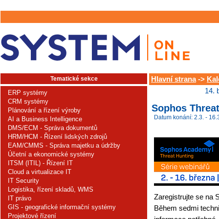
Tematické sekce
Hlavní strana
->
Kal
14. 
ERP systémy
CRM systémy
Sophos Threa
Plánování a řízení výroby
Datum konání: 2.3. - 16.
AI a Business Intelligence
DMS/ECM - Správa dokumentů
HRM/HCM - Řízení lidských zdrojů
EAM/CMMS - Správa majetku a údržby
Účetní a ekonomické systémy
ITSM (ITIL) - Řízení IT
Cloud a virtualizace IT
IT Security
Logistika, řízení skladů, WMS
Zaregistrujte se na
IT právo
GIS - geografické informační systémy
Během sedmi techn
Projektové řízení