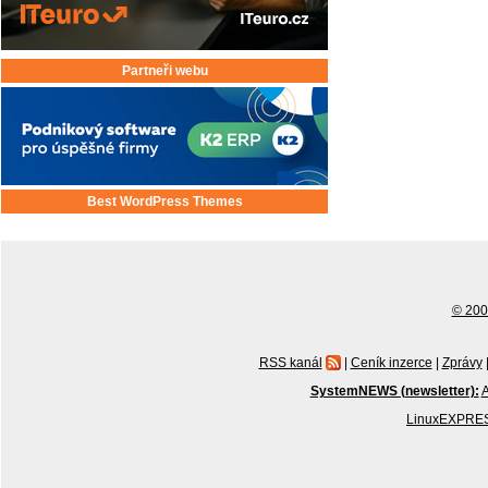
Partneři webu
Best WordPress Themes
© 2001
RSS kanál
|
Ceník inzerce
|
Zprávy
SystemNEWS (newsletter):
A
LinuxEXPRES