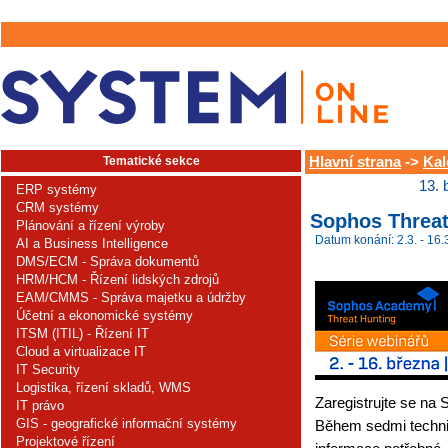
Tematické sekce
Hlavní strana
->
Kal
13. 
ERP systémy
CRM systémy
Sophos Threa
Plánování a řízení výroby
Datum konání: 2.3. - 16.
AI a Business Intelligence
DMS/ECM - Správa dokumentů
HRM/HCM - Řízení lidských zdrojů
EAM/CMMS - Správa majetku a údržby
Účetní a ekonomické systémy
ITSM (ITIL) - Řízení IT
Cloud a virtualizace IT
IT Security
Logistika, řízení skladů, WMS
Zaregistrujte se na
IT právo
GIS - geografické informační systémy
Během sedmi techn
Projektové řízení