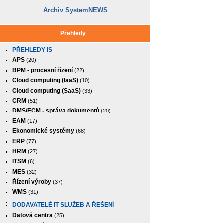
Archiv SystemNEWS
Přehledy
PŘEHLEDY IS
APS
(20)
BPM - procesní řízení
(22)
Cloud computing (IaaS)
(10)
Cloud computing (SaaS)
(33)
CRM
(51)
DMS/ECM - správa dokumentů
(20)
EAM
(17)
Ekonomické systémy
(68)
ERP
(77)
HRM
(27)
ITSM
(6)
MES
(32)
Řízení výroby
(37)
WMS
(31)
DODAVATELÉ IT SLUŽEB A ŘEŠENÍ
Datová centra
(25)