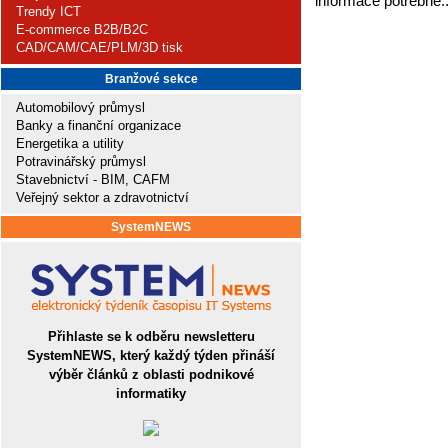
informace potřebné.
Trendy ICT
E-commerce B2B/B2C
CAD/CAM/CAE/PLM/3D tisk
Branžové sekce
Automobilový průmysl
Banky a finanční organizace
Energetika a utility
Potravinářský průmysl
Stavebnictví - BIM, CAFM
Veřejný sektor a zdravotnictví
SystemNEWS
Přihlaste se k odběru newsletteru
SystemNEWS, který každý týden přináší
výběr článků z oblasti podnikové
informatiky