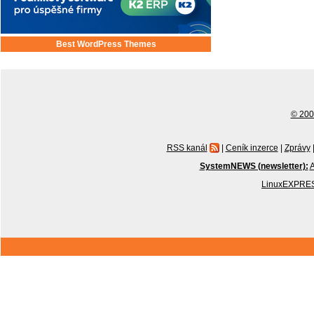
Best WordPress Themes
© 2001
RSS kanál
|
Ceník inzerce
|
Zprávy
SystemNEWS (newsletter):
A
LinuxEXPRES