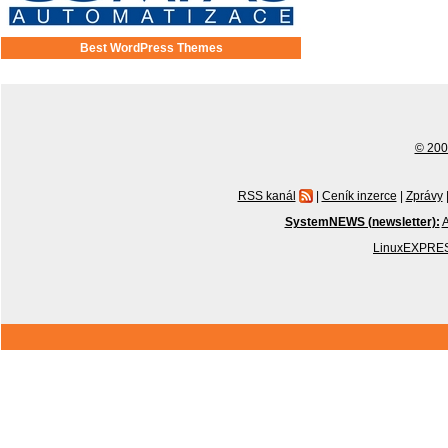
Best WordPress Themes
© 2001
RSS kanál
|
Ceník inzerce
|
Zprávy
SystemNEWS (newsletter):
A
LinuxEXPRES