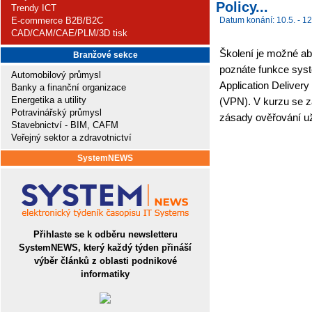
Policy...
Trendy ICT
E-commerce B2B/B2C
Datum konání: 10.5. - 12
CAD/CAM/CAE/PLM/3D tisk
Školení je možné abs
Branžové sekce
poznáte funkce syst
Automobilový průmysl
Application Deliver
Banky a finanční organizace
Energetika a utility
(VPN). V kurzu se z
Potravinářský průmysl
zásady ověřování už
Stavebnictví - BIM, CAFM
Veřejný sektor a zdravotnictví
SystemNEWS
Přihlaste se k odběru newsletteru
SystemNEWS, který každý týden přináší
výběr článků z oblasti podnikové
informatiky