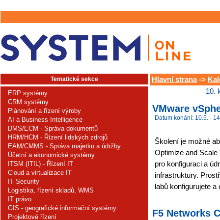
Tematické sekce
Hlavní strana
->
Kal
10. 
ERP systémy
CRM systémy
VMware vSpher
Plánování a řízení výroby
Datum konání: 10.5. - 14
AI a Business Intelligence
DMS/ECM - Správa dokumentů
HRM/HCM - Řízení lidských zdrojů
Školení je možné ab
EAM/CMMS - Správa majetku a údržby
Optimize and Scale 
Účetní a ekonomické systémy
pro konfiguraci a úd
ITSM (ITIL) - Řízení IT
Cloud a virtualizace IT
infrastruktury. Pro
IT Security
labů konfigurujete a 
Logistika, řízení skladů, WMS
IT právo
GIS - geografické informační systémy
F5 Networks C
Projektové řízení