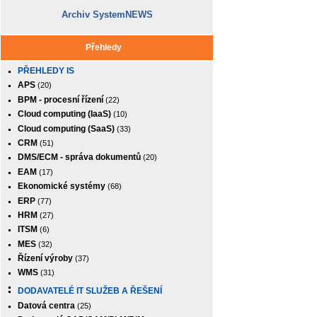
Archiv SystemNEWS
Přehledy
PŘEHLEDY IS
APS
(20)
BPM - procesní řízení
(22)
Cloud computing (IaaS)
(10)
Cloud computing (SaaS)
(33)
CRM
(51)
DMS/ECM - správa dokumentů
(20)
EAM
(17)
Ekonomické systémy
(68)
ERP
(77)
HRM
(27)
ITSM
(6)
MES
(32)
Řízení výroby
(37)
WMS
(31)
DODAVATELÉ IT SLUŽEB A ŘEŠENÍ
Datová centra
(25)